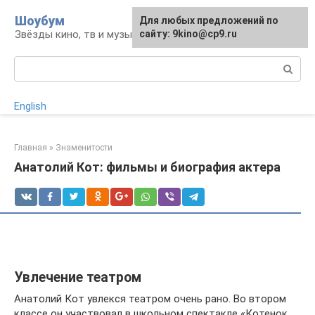
Перейти
Шоубум
Для любых предложений по
к
Звёзды кино, тв и музыки
сайту: 9kino@cp9.ru
контенту
Поиск:
English
Главная
»
Знаменитости
Анатолий Кот: фильмы и биография актера
Увлечение театром
Анатолий Кот увлекся театром очень рано. Во втором
классе он участвовал в школьном спектакле «Котенок