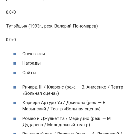
0.0/0
Тутэйшыя (1993г., реж. Валерий Пономарев)
0.0/0
Спектакли
Награды
Сайты
Ричард III / Кларенс (реж. — В. Анисенко / Театр
«Вольная сцена»)
Карьера Артуро Уи / Дживола (реж. — В.
Мазынский / Театр «Вольная сцена»)
Ромео и Джульетта / Меркуцио (реж. — М.
Дударева / Молодежный театр)