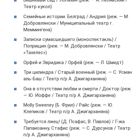
Вишневый сад / Лопахин (реж. — А. Лелявский /
Театр кукол)
Семейные истории. Белград / Андрия (реж. — М.
Добровлянски / Муниципальный театр г.
Меммингена)
Записки сумасшедшего (моноспектакль) /
Поприщин (реж. — М. Добровлянски / Театр
«Тахелес»)
Орфей и Эвридика / Орфей (реж. — Л. Шмидт)
Три цилиндра / Старый военный (реж. — С. Усман
аль-Баш / Театр п/р А. Джигарханяна)
Она в отсутствии любви и смерти / Доктор (реж.
— Ю. Иоффе / Театр п/р А. Джигарханяна)
Molly Sweeney (Б. Фрил) / Райс (реж. — Ю.
Клепиков / Театр п/р А. Джигарханяна)
Требуется лжец! (Д. Псафас, В. Павлов) / Г-жа
Папаиоанну, Стафис (реж. — С. Дурсунов / Театр
п/р А. Джигарханяна)