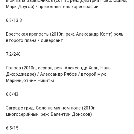
Мой папа Барышников (2011г., реж. Дмитрий Поволоцкий,
Марк Другой) / преподаватель хореографии
6.3/13 3
Брестская крепость (2010г., реж. Александр Котт) роль
второго плана / диверсант
7.2/248
Голоса (2010г., сериал, реж. Александр Хван, Нана
Джорджадзе) / Александр Рябов / второй муж
Марины,отчим Никиты
6.6/43
Заградотряд: Соло на минном поле (2010г.,
многосерийный, реж. Валентин Донсков)
6.5/15