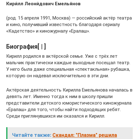
Кири́лл Леони́дович Емелья́нов
(род. 15 апреля 1991, Москва) — российский актёр театра
и кино, получивший известность благодаря сериалу
«Кадетство» и киножурналу «Ералаш».
Биография[ | ]
Кирилл родился в актёрской семье. Уже с трёх лет
мальчик практически каждые выходные посещал театр.
У него была даже специальная «спектакльная» рубашка,
которую он надевал исключительно в эти дни.
Актёрская деятельность Кирилла Емельянова началась в
девять лет. Именно тогда к ним в школу пришли
представители детского юмористического киножурнала
«Ералаш» для того, чтобы найти подходящих ребят.
Среди приглянувшихся им оказался и Кирилл.
Читайте также:
Скандал: "Плазма" решила