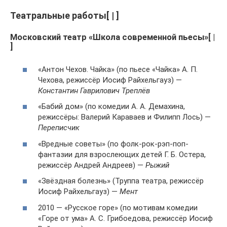
Театральные работы[ | ]
Московский театр «Школа современной пьесы»[ |
]
«Антон Чехов. Чайка» (по пьесе «Чайка» А. П.
Чехова, режиссёр Иосиф Райхельгауз) —
Константин Гаврилович Треплёв
«Бабий дом» (по комедии А. А. Демахина,
режиссёры: Валерий Караваев и Филипп Лось) —
Переписчик
«Вредные советы» (по фолк-рок-рэп-поп-
фантазии для взрослеющих детей Г. Б. Остера,
режиссёр Андрей Андреев) —
Рыжий
«Звёздная болезнь» (Труппа театра, режиссёр
Иосиф Райхельгауз) —
Мент
2010 — «Русское горе» (по мотивам комедии
«Горе от ума» А. С. Грибоедова, режиссёр Иосиф