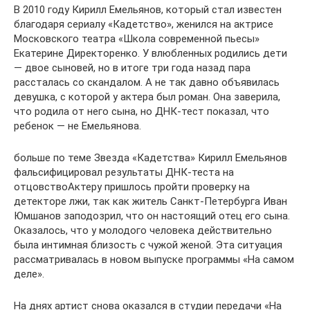
В 2010 году Кирилл Емельянов, который стал известен
благодаря сериалу «Кадетство», женился на актрисе
Московского театра «Школа современной пьесы»
Екатерине Директоренко. У влюбленных родились дети
— двое сыновей, но в итоге три года назад пара
рассталась со скандалом. А не так давно объявилась
девушка, с которой у актера был роман. Она заверила,
что родила от него сына, но ДНК-тест показал, что
ребенок — не Емельянова.
больше по теме Звезда «Кадетства» Кирилл Емельянов
фальсифицировал результаты ДНК-теста на
отцовствоАктеру пришлось пройти проверку на
детекторе лжи, так как житель Санкт-Петербурга Иван
Юмшанов заподозрил, что он настоящий отец его сына.
Оказалось, что у молодого человека действительно
была интимная близость с чужой женой. Эта ситуация
рассматривалась в новом выпуске программы «На самом
деле».
На днях артист снова оказался в студии передачи «На