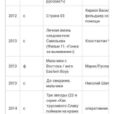
русских?»)
Кирилл Василен
2012
с
Страна 03
фельдшер скор
помощи
Личная жизнь
следователя
2013
с
Савельева
Константин Че
(Фильм 11. «Гонка
за выживание»)
Мальчики с
2013
ф
Востока / англ.
Марек/Руслан
Eastern Boys
До свидания,
2013
с
Николай Шапов
мальчики
Три звезды (22-я
серия «Как
трусливого Славу
2014
с
оперативник
поймали на краже