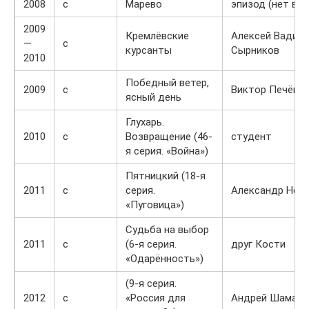
2008
с
Марево
эпизод (нет в т
2009
Кремлёвские
Алексей Вадим
—
с
курсанты
Сырников
2010
Победный ветер,
2009
с
Виктор Печёнк
ясный день
Глухарь.
2010
с
Возвращение (46-
студент
я серия. «Война»)
Пятницкий (18-я
2011
с
серия.
Александр Нел
«Пуговица»)
Судьба на выбор
2011
с
(6-я серия.
друг Кости
«Одарённость»)
(9-я серия.
2012
с
«Россия для
Андрей Шамаки