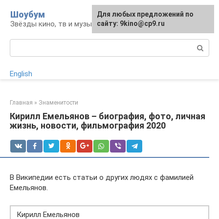
Перейти
Шоубум
Для любых предложений по
к
Звёзды кино, тв и музыки
сайту: 9kino@cp9.ru
контенту
Поиск:
English
Главная
»
Знаменитости
Кирилл Емельянов – биография, фото, личная
жизнь, новости, фильмография 2020
В Википедии есть статьи о других людях с фамилией
Емельянов.
Кирилл Емельянов