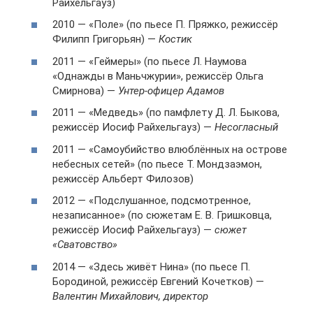
Райхельгауз)
2010 — «Поле» (по пьесе П. Пряжко, режиссёр
Филипп Григорьян) —
Костик
2011 — «Геймеры» (по пьесе Л. Наумова
«Однажды в Маньчжурии», режиссёр Ольга
Смирнова) —
Унтер-офицер Адамов
2011 — «Медведь» (по памфлету Д. Л. Быкова,
режиссёр Иосиф Райхельгауз) —
Несогласный
2011 — «Самоубийство влюблённых на острове
небесных сетей» (по пьесе Т. Мондзаэмон,
режиссёр Альберт Филозов)
2012 — «Подслушанное, подсмотренное,
незаписанное» (по сюжетам Е. В. Гришковца,
режиссёр Иосиф Райхельгауз) —
сюжет
«Сватовство»
2014 — «Здесь живёт Нина» (по пьесе П.
Бородиной, режиссёр Евгений Кочетков) —
Валентин Михайлович, директор