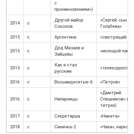
с
проникновением»)
Другой майор
«Сергей, сын
2014
с
Соколов
Голубева»
2015
с
Аргентина
«смотрящий у 
Дед Мазаев и
2015
с
«молодой папа»
Зайцевы
Как я стал
2015
с
«телекорреспо
русским
2016
с
Восьмидесятые-6
«Петров»
«Дмитрий
2016
с
Напарницы
Спешников» (не
титрах)
2017
с
Секретарша
«Никита»
2018
с
Синичка-2
«Чаки», нарком