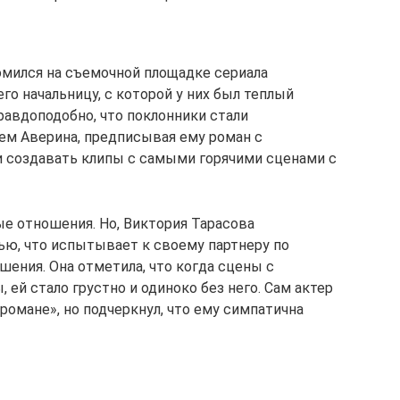
омился на съемочной площадке сериала
его начальницу, с которой у них был теплый
равдоподобно, что поклонники стали
м Аверина, предписывая ему роман с
и создавать клипы с самыми горячими сценами с
е отношения. Но, Виктория Тарасова
ью, что испытывает к своему партнеру по
ения. Она отметила, что когда сцены с
й стало грустно и одиноко без него. Сам актер
омане», но подчеркнул, что ему симпатична