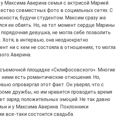
о у Максима Аверина семья с актрисой Марией
жество совместных фото в социальных сетях. С
юности, будучи студентом. Максим сразу же
лся ее обаять. Но, на тот момент сердце Марины
к порядочная девушка, не могла себе позволить
 Хотя, в интервью, она неоднократно
ент ни с кем не состояла в отношениях, то могла
вого Аверина.
 съемочной площадке «Склифосовского». Многие
 ними есть романтические отношения. Но,
ью опровергал этот факт. Он уверял, что с
кроме дружбы, но им нравится проводить время
ает заряд положительных эмоций. Не так давно
емьи и у Максима Аверина. Поклонники
и все-таки состоится свадьба.