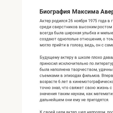
Биография Максима Аве
Актер родился 26 ноября 1975 года в
среди сверстников высоким ростом и
всегда была широкая улыбка и милые
создают однополые отношения, о том,
могло прийти в голову, ведь, он с с
Будущему актеру в школе плохо дава
приносил исключительно по литерату
была наполнена творчеством, удачн
съемками в эпизодах фильмов. Вперв
возрасте 6 лет в кинемотографическ
точно знал, что свяжет свою жизнь с
значения таким наукам, как математик
дальнейшем они ему не пригодятся.
К своей цели актер шел напролом, пос