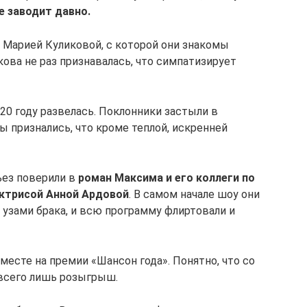
е заводит давно.
с Марией Куликовой, с которой они знакомы
кова не раз признавалась, что симпатизирует
20 году развелась. Поклонники застыли в
ы признались, что кроме теплой, искренней
ьез поверили в
роман Максима и его коллеги по
актрисой Анной Ардовой
. В самом начале шоу они
 узами брака, и всю программу флиртовали и
есте на премии «Шансон года». Понятно, что со
 всего лишь розыгрыш.