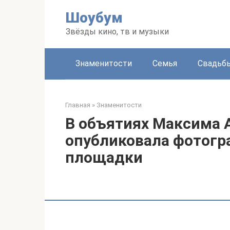
Перейти
Шоубум
к
контенту
Звёзды кино, тв и музыки
Знаменитости
Семья
Свадьб
Главная
»
Знаменитости
В объятиях Максима 
опубликовала фотогр
площадки