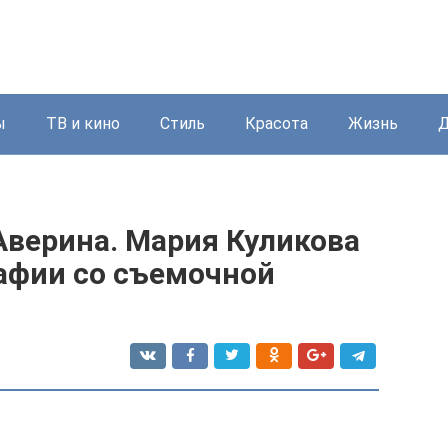
ы
ТВ и кино
Стиль
Красота
Жизнь
Д
Аверина. Мария Куликова
афии со съемочной