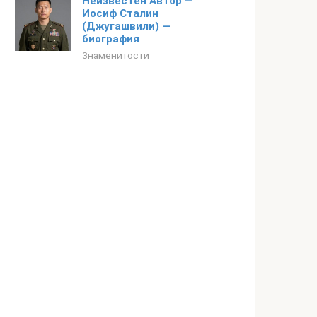
Неизвестен Автор —
Иосиф Сталин
(Джугашвили) —
биография
Знаменитости