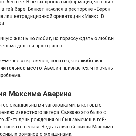
же без нее. В сетях прошла информация, что свое
 гей-баре. Банкет начался в ресторане «Баран-
ля лиц нетрадиционной ориентации «Маяк». В
и.
чную жизнь не любит, но порассуждать о любви,
есьма долго и пространно.
е-менее откровенен, понятно, что
любовь к
ачительное место
. Аверин признается, что очень
проблема.
ия Максима Аверина
ты со скандальными заголовками, в которых
ниях известного актера. Связано это было с
го 40-го день рождения он был замечен в гей-
это назвать нельзя. Ведь, в личной жизни Максима
расивых романов с женщинами.