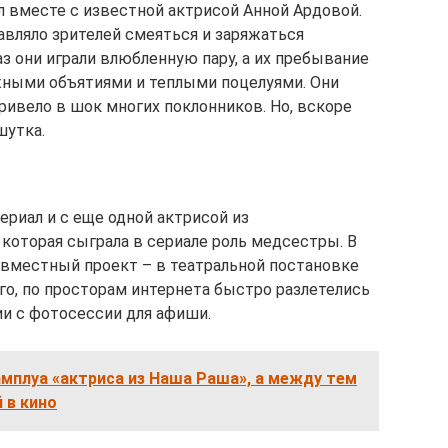
л вместе с известной актрисой Анной Ардовой.
авляло зрителей смеяться и заряжаться
 они играли влюбленную пару, а их пребывание
жными объятиями и теплыми поцелуями. Они
привело в шок многих поклонников. Но, вскоре
шутка.
риал и с еще одной актрисой из
 которая сыграла в сериале роль медсестры. В
совместный проект – в театральной постановке
го, по просторам интернета быстро разлетелись
 с фотосессии для афиши.
амплуа «актриса из Наша Раша», а между тем
 в кино