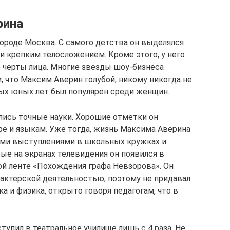
рина
 городе Москва. С самого детства он выделялся
 крепким телосложением. Кроме этого, у него
 черты лица. Многие звезды шоу-бизнеса
 что Максим Аверин голубой, никому никогда не
амых юных лет был популярен среди женщин.
лись точные науки. Хорошие отметки он
ре и языкам. Уже тогда, жизнь Максима Аверина
ыми выступлениями в школьных кружках и
ые на экранах телевидения он появился в
ой ленте «Похождения графа Невзорова». Он
 актерской деятельностью, поэтому не придавал
а и физика, открыто говоря педагогам, что в
тупил в театральное училище лишь с 4 раза. Не