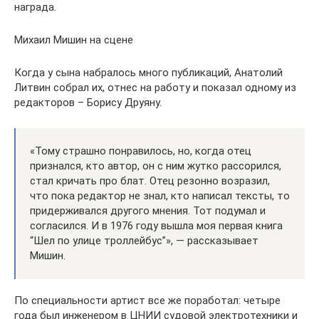
награда.
Михаил Мишин на сцене
Когда у сына набралось много публикаций, Анатолий
Литвин собрал их, отнес на работу и показал одному из
редакторов – Борису Друяну.
«Тому страшно понравилось, но, когда отец
признался, кто автор, он с ним жутко рассорился,
стал кричать про блат. Отец резонно возразил,
что пока редактор не знал, кто написал тексты, то
придерживался другого мнения. Тот подумал и
согласился. И в 1976 году вышла моя первая книга
“Шел по улице троллейбус”», — рассказывает
Мишин.
По специальности артист все же поработал: четыре
года был инженером в ЦНИИ судовой электротехники и