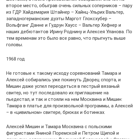
второе место, обыграв очень сильных соперников – пару
из ГДР Хайдемария Штайнер – Хайнц-Ульрих Вальтер,
западногерманские дуэты Маргот Глоксхубер –
Вольфганг Данне и Гудрун Хаусс – Вальтер Хефнер и
наших дебютантов Ирину Роднину и Алексея Уланова. По
тем временам это было все равно, что прыгнуть выше
головы.
1968 год
Не готовые к такому исходу соревнований Тамара и
Алексей собирались уже покинуть Дворец спорта, и
Мишин даже успел переодеться в пестрый вязаный
свитер, но тут последовало их приглашение на
пьедестал, и так и стояли на нем Москвина и Мишин:
Тамара в платье для произвольной программы, а Алексей
– в «цивильном» свитере, брюках и ботинках.
Алексей Мишин и Тамара Москвина с польскими
фигуристами Яниной Поремской и Петром Щипой и