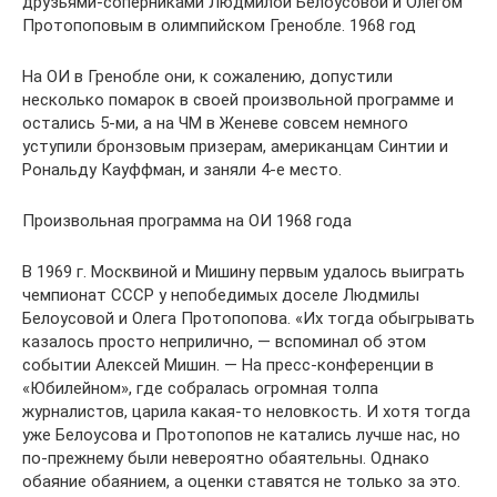
друзьями-соперниками Людмилой Белоусовой и Олегом
Протопоповым в олимпийском Гренобле. 1968 год
На ОИ в Гренобле они, к сожалению, допустили
несколько помарок в своей произвольной программе и
остались 5-ми, а на ЧМ в Женеве совсем немного
уступили бронзовым призерам, американцам Синтии и
Рональду Кауффман, и заняли 4-е место.
Произвольная программа на ОИ 1968 года
В 1969 г. Москвиной и Мишину первым удалось выиграть
чемпионат СССР у непобедимых доселе Людмилы
Белоусовой и Олега Протопопова. «Их тогда обыгрывать
казалось просто неприлично, — вспоминал об этом
событии Алексей Мишин. — На пресс-конференции в
«Юбилейном», где собралась огромная толпа
журналистов, царила какая-то неловкость. И хотя тогда
уже Белоусова и Протопопов не катались лучше нас, но
по-прежнему были невероятно обаятельны. Однако
обаяние обаянием, а оценки ставятся не только за это.