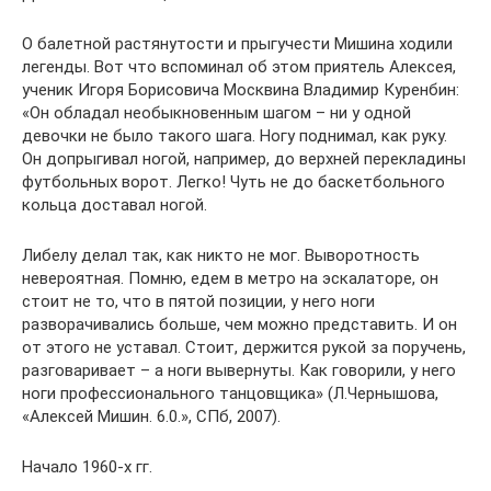
О балетной растянутости и прыгучести Мишина ходили
легенды. Вот что вспоминал об этом приятель Алексея,
ученик Игоря Борисовича Москвина Владимир Куренбин:
«Он обладал необыкновенным шагом – ни у одной
девочки не было такого шага. Ногу поднимал, как руку.
Он допрыгивал ногой, например, до верхней перекладины
футбольных ворот. Легко! Чуть не до баскетбольного
кольца доставал ногой.
Либелу делал так, как никто не мог. Выворотность
невероятная. Помню, едем в метро на эскалаторе, он
стоит не то, что в пятой позиции, у него ноги
разворачивались больше, чем можно представить. И он
от этого не уставал. Стоит, держится рукой за поручень,
разговаривает – а ноги вывернуты. Как говорили, у него
ноги профессионального танцовщика» (Л.Чернышова,
«Алексей Мишин. 6.0.», СПб, 2007).
Начало 1960-х гг.