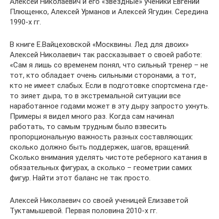
Алексей Николаевич и его «звездные» ученики Евгений
Плющенко, Алексей Урманов и Алексей Ягудин. Середина
1990-х гг.
В книге Е.Вайцеховской «Москвины. Лед для двоих»
Алексей Николаевич так рассказывает о своей работе:
«Сам я лишь со временем понял, что сильный тренер – не
тот, кто обладает очень сильными сторонами, а тот,
кто не имеет слабых. Если в подготовке спортсмена где-
то зияет дыра, то в экстремальной ситуации все
наработанное годами может в эту дыру запросто ухнуть.
Примеры я видел много раз. Когда сам начинал
работать, то самым трудным было взвесить
пропорциональную важность разных составляющих:
сколько должно быть поддержек, шагов, вращений.
Сколько внимания уделять чистоте реберного катания в
обязательных фигурах, а сколько – геометрии самих
фигур. Найти этот баланс не так просто.
Алексей Николаевич со своей ученицей Елизаветой
Туктамышевой. Первая половина 2010-х гг.