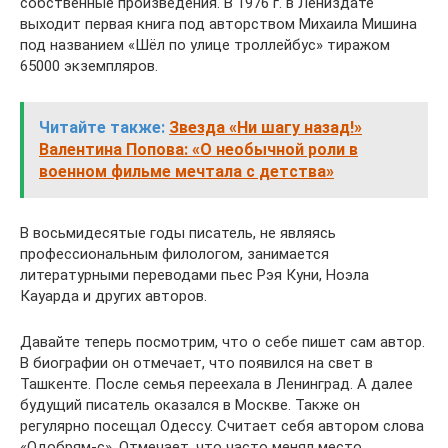
собственные произведения. В 1976 г. в Лениздате
выходит первая книга под авторством Михаила Мишина
под названием «Шёл по улице троллейбус» тиражом
65000 экземпляров.
Читайте также:
Звезда «Ни шагу назад!»
Валентина Попова: «О необычной роли в
военном фильме мечтала с детства»
В восьмидесятые годы писатель, не являясь
профессиональным филологом, занимается
литературными переводами пьес Рэя Куни, Ноэла
Кауарда и других авторов.
Давайте теперь посмотрим, что о себе пишет сам автор.
В биографии он отмечает, что появился на свет в
Ташкенте. После семья переехала в Ленинград. А далее
будущий писатель оказался в Москве. Также он
регулярно посещал Одессу. Считает себя автором слова
«Одобрям-с». Отмечает, что часто менял место