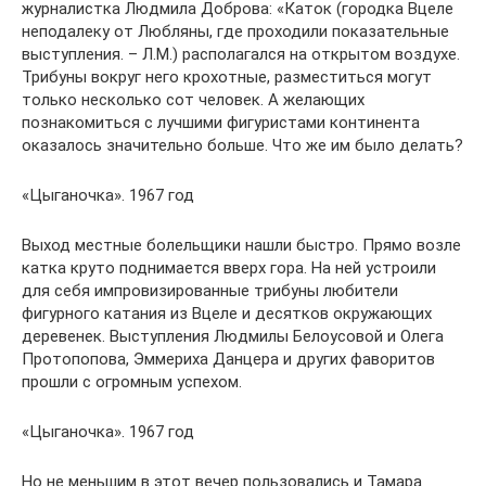
журналистка Людмила Доброва: «Каток (городка Вцеле
неподалеку от Любляны, где проходили показательные
выступления. – Л.М.) располагался на открытом воздухе.
Трибуны вокруг него крохотные, разместиться могут
только несколько сот человек. А желающих
познакомиться с лучшими фигуристами континента
оказалось значительно больше. Что же им было делать?
«Цыганочка». 1967 год
Выход местные болельщики нашли быстро. Прямо возле
катка круто поднимается вверх гора. На ней устроили
для себя импровизированные трибуны любители
фигурного катания из Вцеле и десятков окружающих
деревенек. Выступления Людмилы Белоусовой и Олега
Протопопова, Эммериха Данцера и других фаворитов
прошли с огромным успехом.
«Цыганочка». 1967 год
Но не меньшим в этот вечер пользовались и Тамара