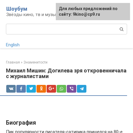
Перейти
Шоубум
Для любых предложений по
к
Звёзды кино, тв и музыки
сайту: 9kino@cp9.ru
контенту
Поиск:
English
Главная
»
Знаменитости
Михаил Мишин: Догилева зря откровенничала
с журналистами
Биография
Пик популярности писателя-сатирика пришелся на 80-е