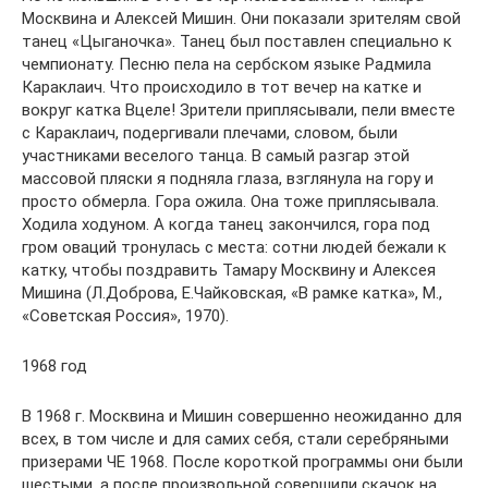
Москвина и Алексей Мишин. Они показали зрителям свой
танец «Цыганочка». Танец был поставлен специально к
чемпионату. Песню пела на сербском языке Радмила
Караклаич. Что происходило в тот вечер на катке и
вокруг катка Вцеле! Зрители приплясывали, пели вместе
с Караклаич, подергивали плечами, словом, были
участниками веселого танца. В самый разгар этой
массовой пляски я подняла глаза, взглянула на гору и
просто обмерла. Гора ожила. Она тоже приплясывала.
Ходила ходуном. А когда танец закончился, гора под
гром оваций тронулась с места: сотни людей бежали к
катку, чтобы поздравить Тамару Москвину и Алексея
Мишина (Л.Доброва, Е.Чайковская, «В рамке катка», М.,
«Советская Россия», 1970).
1968 год
В 1968 г. Москвина и Мишин совершенно неожиданно для
всех, в том числе и для самих себя, стали серебряными
призерами ЧЕ 1968. После короткой программы они были
шестыми, а после произвольной совершили скачок на