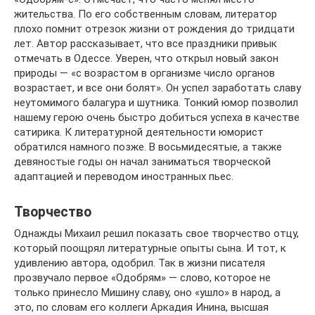
жительства. По его собственным словам, литератор
плохо помнит отрезок жизни от рождения до тридцати
лет. Автор рассказывает, что все праздники привык
отмечать в Одессе. Уверен, что открыл новый закон
природы — «с возрастом в организме число органов
возрастает, и все они болят». Он успел заработать славу
неутомимого балагура и шутника. Тонкий юмор позволил
нашему герою очень быстро добиться успеха в качестве
сатирика. К литературной деятельности юморист
обратился намного позже. В восьмидесятые, а также
девяностые годы он начал заниматься творческой
адаптацией и переводом иностранных пьес.
Творчество
Однажды Михаил решил показать свое творчество отцу,
который поощрял литературные опыты сына. И тот, к
удивлению автора, одобрил. Так в жизни писателя
прозвучало первое «Одобрям» — слово, которое не
только принесло Мишину славу, оно «ушло» в народ, а
это, по словам его коллеги Аркадия Инина, высшая