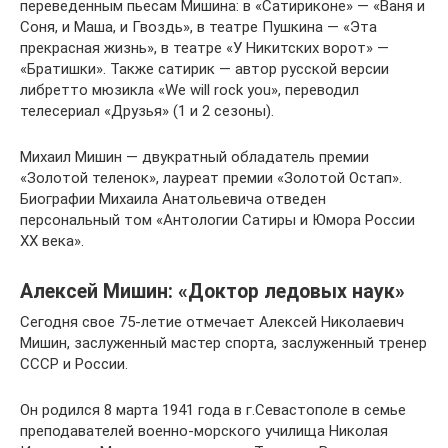
переведенным пьесам Мишина: в «Сатириконе» — «Ваня и
Соня, и Маша, и Гвоздь», в театре Пушкина — «Эта
прекрасная жизнь», в театре «У Никитских ворот» —
«Братишки». Также сатирик — автор русской версии
либретто мюзикла «We will rock you», переводил
телесериал «Друзья» (1 и 2 сезоны).
Михаил Мишин — двукратный обладатель премии
«Золотой теленок», лауреат премии «Золотой Остап».
Биографии Михаила Анатольевича отведен
персональный том «Антологии Сатиры и Юмора России
XX века».
Алексей Мишин: «Доктор ледовых наук»
Сегодня свое 75-летие отмечает Алексей Николаевич
Мишин, заслуженный мастер спорта, заслуженный тренер
СССР и России.
Он родился 8 марта 1941 года в г.Севастополе в семье
преподавателей военно-морского училища Николая