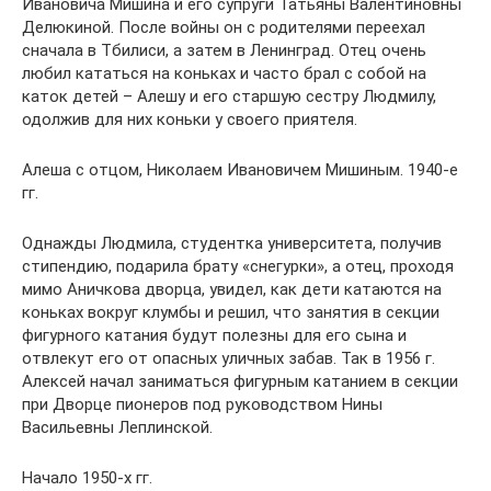
Ивановича Мишина и его супруги Татьяны Валентиновны
Делюкиной. После войны он с родителями переехал
сначала в Тбилиси, а затем в Ленинград. Отец очень
любил кататься на коньках и часто брал с собой на
каток детей – Алешу и его старшую сестру Людмилу,
одолжив для них коньки у своего приятеля.
Алеша с отцом, Николаем Ивановичем Мишиным. 1940-е
гг.
Однажды Людмила, студентка университета, получив
стипендию, подарила брату «снегурки», а отец, проходя
мимо Аничкова дворца, увидел, как дети катаются на
коньках вокруг клумбы и решил, что занятия в секции
фигурного катания будут полезны для его сына и
отвлекут его от опасных уличных забав. Так в 1956 г.
Алексей начал заниматься фигурным катанием в секции
при Дворце пионеров под руководством Нины
Васильевны Леплинской.
Начало 1950-х гг.