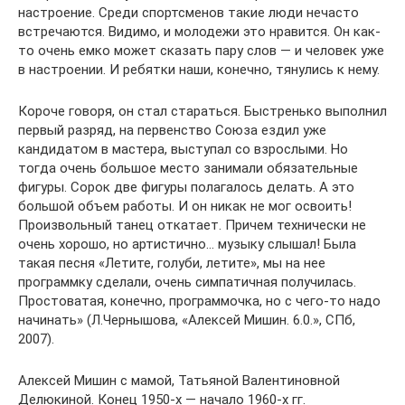
настроение. Среди спортсменов такие люди нечасто
встречаются. Видимо, и молодежи это нравится. Он как-
то очень емко может сказать пару слов — и человек уже
в настроении. И ребятки наши, конечно, тянулись к нему.
Короче говоря, он стал стараться. Быстренько выполнил
первый разряд, на первенство Союза ездил уже
кандидатом в мастера, выступал со взрослыми. Но
тогда очень большое место занимали обязательные
фигуры. Сорок две фигуры полагалось делать. А это
большой объем работы. И он никак не мог освоить!
Произвольный танец откатает. Причем технически не
очень хорошо, но артистично… музыку слышал! Была
такая песня «Летите, голуби, летите», мы на нее
программку сделали, очень симпатичная получилась.
Простоватая, конечно, программочка, но с чего-то надо
начинать» (Л.Чернышова, «Алексей Мишин. 6.0.», СПб,
2007).
Алексей Мишин с мамой, Татьяной Валентиновной
Делюкиной. Конец 1950-х — начало 1960-х гг.