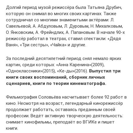
Долгий период музой режиссёра была Татьяна Друбич,
которую он снимал во многих своих картинах. Также
сотрудничал со многими знаменитыми актёрами: Л.
Савельевой, А. Абдуловым, Л. Дуровым, Н. Михалковым,
О. Янковским, А. Фрейндлих, А. Папановым. В начале 90-х
режиссёр работал в театрах, ставил спектакли: «Дядя
Ваня», «Три сестры», «Чайка» и другие.
За последний десятилетний период снял немало ярких
картин, среди которых: «Анна Каренина»(2009),
«Одноклассники»(2015), «Ке-ды»(2016).
Выпустил три
книги своих воспоминаний, сборник личных
сценариев, книги по теории кинематографа.
Фильмография Соловьёва насчитывает более 92 работ в
кино. Несмотря на возраст, легендарный кинорежиссёр
продолжает работать, оставаясь преданным своей
профессии. Ведёт активную творческую деятельность:
снимает кинофильмы, преподаёт во ВГИКе и пишет
книги.