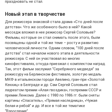
праздновать не стал.
Новый этап в творчестве
Для режиссера знаковой стала драма «Сто дней после
детства». Что же особенного было в ней? Какой
месседж вложил в нее режиссер Сергей Соловьев?
Фильмы, которые он стал снимать после этого, были
посвящены одной и той же теме – росту и развитию
человеческой личности. Одним словом, “100 дней после
детства” стал началом нового этапа в деятельности
режиссера. С ней он участвовал во многих
кинофестивалях, откуда приезжал с комплектом наград.
Так, этот фильм заслужил “Серебряного медведя” за
режиссуру на Берлинском фестивале, золотую медаль
МКФ в итальянском городе Авелино, гран-при «Золотой
Кеккиц» в Белграде и др. Сам Сергей Соловьев стал
лауреатом премии «Алая гвоздика», госпремии СССР и
премии Ленкома. Далее с 1980 по 1986 гг. были сняты
картины «Спасатель», «Прямая наследница», «Чужая
белая и рябой” и др. И все в той же тематике
“Взросление”.