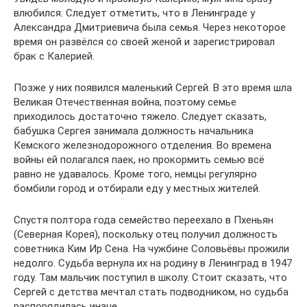
влюбился. Следует отметить, что в Ленинграде у
Александра Дмитриевича была семья. Через некоторое
время он развёлся со своей женой и зарегистрировал
брак с Калерией.
Позже у них появился маленький Сергей. В это время шла
Великая Отечественная война, поэтому семье
приходилось достаточно тяжело. Следует сказать,
бабушка Сергея занимала должность начальника
Кемского железнодорожного отделения. Во времена
войны ей полагался паек, но прокормить семью всё
равно не удавалось. Кроме того, немцы регулярно
бомбили город и отбирали еду у местных жителей.
Спустя полтора года семейство переехало в Пхеньян
(Северная Корея), поскольку отец получил должность
советника Ким Ир Сена. На чужбине Соловьёвы прожили
недолго. Судьба вернула их на родину в Ленинград в 1947
году. Там мальчик поступил в школу. Стоит сказать, что
Сергей с детства мечтал стать подводником, но судьба
распорядилась иначе.