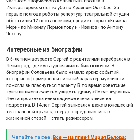
частного творческого коллектива прошла в
Императорском яхт-клубе на Красном Октябре. За
первые полгода работы репертуар театральной студии
обогатился 12 постановками, среди которых «Княжна
Мери» по Михаилу Лермонтову и «Иванов» по Антону
Чехову.
Интересные из биографии
В 6-летнем возрасте Сергей с родителями перебрался в
Ленинград, где культурная жизнь била ключом. В
биографии Соловьева было немало ярких событий,
которые сформировали сильный характер мужчины и
помогли выплеснуться таланту. В то время советские
зрители имели счастье увидеть драму «Летят журавли».
Лента произвела неизгладимое впечатление на
подростка. В 14 лет Сергей записался даже в юношеский
театральный кружок, твердо определившись с
жизненной стезей – стать режиссером.
Читайте также:
Все — на пляж! Мария Белова: