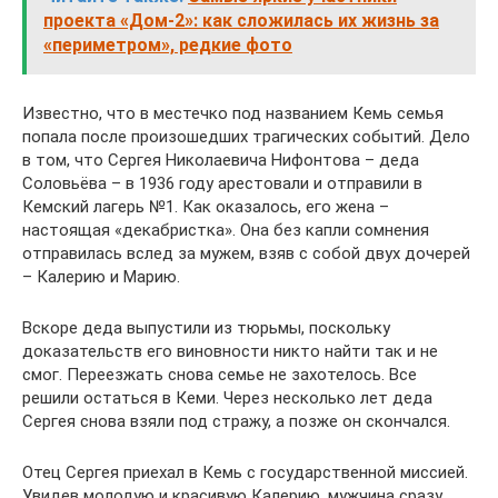
проекта «Дом-2»: как сложилась их жизнь за
«периметром», редкие фото
Известно, что в местечко под названием Кемь семья
попала после произошедших трагических событий. Дело
в том, что Сергея Николаевича Нифонтова – деда
Соловьёва – в 1936 году арестовали и отправили в
Кемский лагерь №1. Как оказалось, его жена –
настоящая «декабристка». Она без капли сомнения
отправилась вслед за мужем, взяв с собой двух дочерей
– Калерию и Марию.
Вскоре деда выпустили из тюрьмы, поскольку
доказательств его виновности никто найти так и не
смог. Переезжать снова семье не захотелось. Все
решили остаться в Кеми. Через несколько лет деда
Сергея снова взяли под стражу, а позже он скончался.
Отец Сергея приехал в Кемь с государственной миссией.
Увидев молодую и красивую Калерию, мужчина сразу