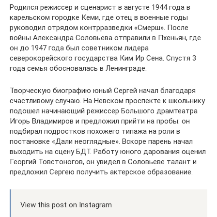
Родился режиссер и сценарист в августе 1944 года в
карельском городке Кеми, где отец в военные годы
руководил отрядом контрразведки «Смерш». После
войны Александра Соловьева отправили в Пхеньян, где
он до 1947 года был советником лидера
северокорейского государства Ким Ир Сена. Спустя 3
года семья обосновалась в Ленинграде.
Творческую биографию юный Сергей начал благодаря
счастливому случаю. На Невском проспекте к школьнику
подошел начинающий режиссер Большого драмтеатра
Игорь Владимиров и предложил прийти на пробы: он
подбирал подростков похожего типажа на роли в
постановке «Дали неоглядные». Вскоре парень начал
выходить на сцену БДТ. Работу юного дарования оценил
Георгий Товстоногов, он увидел в Соловьеве талант и
предложил Сергею получить актерское образование.
View this post on Instagram