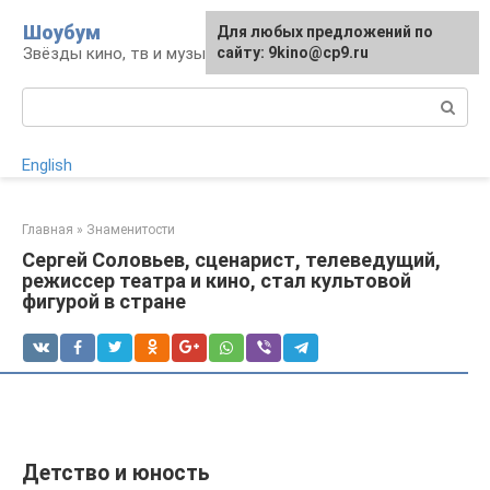
Перейти
Шоубум
Для любых предложений по
к
Звёзды кино, тв и музыки
сайту: 9kino@cp9.ru
контенту
Поиск:
English
Главная
»
Знаменитости
Сергей Соловьев, сценарист, телеведущий,
режиссер театра и кино, стал культовой
фигурой в стране
Детство и юность