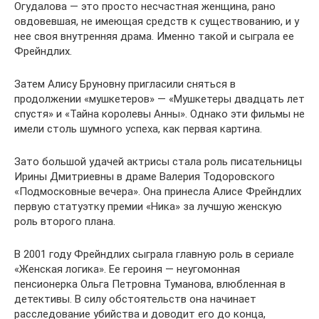
Огудалова — это просто несчастная женщина, рано
овдовевшая, не имеющая средств к существованию, и у
нее своя внутренняя драма. Именно такой и сыграла ее
Фрейндлих.
Затем Алису Бруновну пригласили сняться в
продолжении «мушкетеров» — «Мушкетеры двадцать лет
спустя» и «Тайна королевы Анны». Однако эти фильмы не
имели столь шумного успеха, как первая картина.
Зато большой удачей актрисы стала роль писательницы
Ирины Дмитриевны в драме Валерия Тодоровского
«Подмосковные вечера». Она принесла Алисе Фрейндлих
первую статуэтку премии «Ника» за лучшую женскую
роль второго плана.
В 2001 году Фрейндлих сыграла главную роль в сериале
«Женская логика». Ее героиня — неугомонная
пенсионерка Ольга Петровна Туманова, влюбленная в
детективы. В силу обстоятельств она начинает
расследование убийства и доводит его до конца,