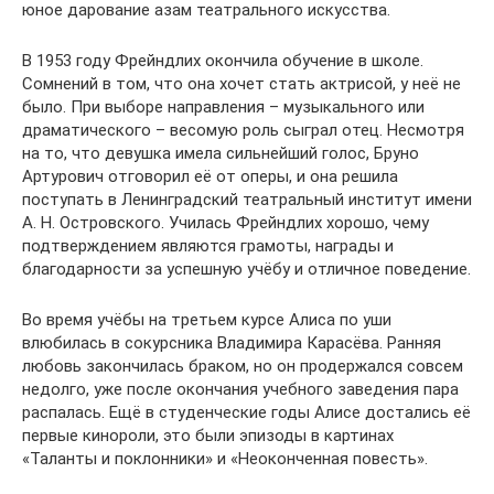
юное дарование азам театрального искусства.
В 1953 году Фрейндлих окончила обучение в школе.
Сомнений в том, что она хочет стать актрисой, у неё не
было. При выборе направления – музыкального или
драматического – весомую роль сыграл отец. Несмотря
на то, что девушка имела сильнейший голос, Бруно
Артурович отговорил её от оперы, и она решила
поступать в Ленинградский театральный институт имени
А. Н. Островского. Училась Фрейндлих хорошо, чему
подтверждением являются грамоты, награды и
благодарности за успешную учёбу и отличное поведение.
Во время учёбы на третьем курсе Алиса по уши
влюбилась в сокурсника Владимира Карасёва. Ранняя
любовь закончилась браком, но он продержался совсем
недолго, уже после окончания учебного заведения пара
распалась. Ещё в студенческие годы Алисе достались её
первые кинороли, это были эпизоды в картинах
«Таланты и поклонники» и «Неоконченная повесть».