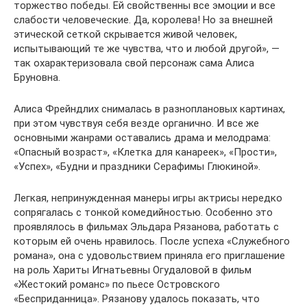
торжество победы. Ей свойственны все эмоции и все
слабости человеческие. Да, королева! Но за внешней
этической сеткой скрывается живой человек,
испытывающий те же чувства, что и любой другой», —
так охарактеризовала свой персонаж сама Алиса
Бруновна.
Алиса Фрейндлих снималась в разноплановых картинах,
при этом чувствуя себя везде органично. И все же
основными жанрами оставались драма и мелодрама:
«Опасный возраст», «Клетка для канареек», «Прости»,
«Успех», «Будни и праздники Серафимы Глюкиной».
Легкая, непринужденная манеры игры актрисы нередко
сопрягалась с тонкой комедийностью. Особенно это
проявлялось в фильмах Эльдара Рязанова, работать с
которым ей очень нравилось. После успеха «Служебного
романа», она с удовольствием приняла его приглашение
на роль Хариты Игнатьевны Огудаловой в фильм
«Жестокий романс» по пьесе Островского
«Бесприданница». Рязанову удалось показать, что