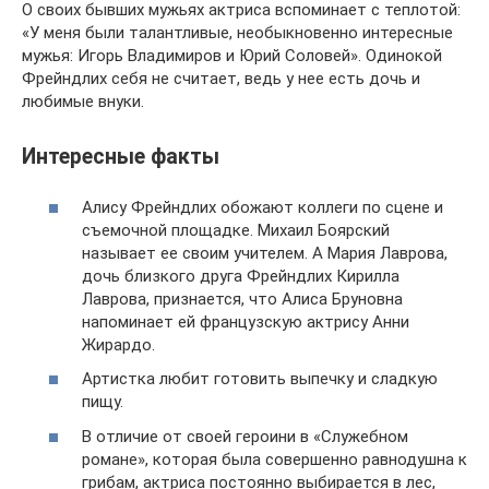
О своих бывших мужьях актриса вспоминает с теплотой:
«У меня были талантливые, необыкновенно интересные
мужья: Игорь Владимиров и Юрий Соловей». Одинокой
Фрейндлих себя не считает, ведь у нее есть дочь и
любимые внуки.
Интересные факты
Алису Фрейндлих обожают коллеги по сцене и
съемочной площадке. Михаил Боярский
называет ее своим учителем. А Мария Лаврова,
дочь близкого друга Фрейндлих Кирилла
Лаврова, признается, что Алиса Бруновна
напоминает ей французскую актрису Анни
Жирардо.
Артистка любит готовить выпечку и сладкую
пищу.
В отличие от своей героини в «Служебном
романе», которая была совершенно равнодушна к
грибам, актриса постоянно выбирается в лес,