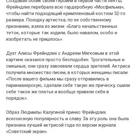
Создавая облик своей героини в первой части ленты,
Фрейндлих перебрала всю гардеробную «Мосфильма»,
чтобы найти подходящий кримпленовый костюм 52-го
размера. Походку артистка, по ее собственному
признанию, взяла из жизни: «Благо начальственных
теток, которые так ходили, было навалом, особо и
изобретать не пришлось».
Дуэт Алисы Фрейндлих с Андреем Мягковым в этой
картине оказался просто бесподобен. Трогательные и
смешные, они сразу завоевали сердца зрителей. Актриса
получила множество писем, в которых женщины писали:
«После вашего фильма мы сразу отправились в
парикмахерскую, сделали себе такую же прическу, сшили
себе такое же платье и вообще привели себя в
порядок».
Образ Людмилы Калугиной принес Фрейндлих
всесоюзную популярность и славу. За эту роль она была
признана лучшей актрисой года по версии журнала
«Советский экран».