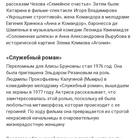
рассказам Чехова «Семейное счастье». Затем были:
Катарина в фильме-спектакле Игоря Владимирова
«Укрощение строптивой», жена Командора в мелодраме
Евгения Хринюка «Анна и Командор», баронесса де
Шампеньи в музыкальной комедии Леонида Квинихидзе
«Соломенная шляпка» и Анна Александровна Вырубова в
исторической картине Элема Климова «Агония».
«Служебный роман»
Переломным для Алисы Бруновны стал 1976 год. Она
была приглашена Эльдаром Рязановым на роль
Людмилы Прокофьевны Калугиной (Мымры) в
комедийную мелодраму «Служебный роман», вышедшем
на экраны в 1977 году. Актриса рассказывает, что
заинтересовалась этой ролью, поскольку ей была
любопытна метаморфоза, которая происходит с ее
героиней. По ходу фильма она превращается из строгой
некрасивой начальницы в очаровательную
жизнерадостную женщину.