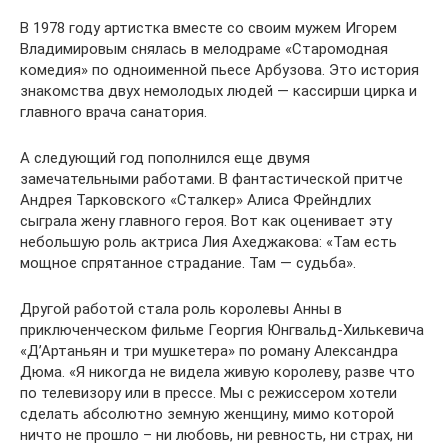
В 1978 году артистка вместе со своим мужем Игорем
Владимировым снялась в мелодраме «Старомодная
комедия» по одноименной пьесе Арбузова. Это история
знакомства двух немолодых людей — кассирши цирка и
главного врача санатория.
А следующий год пополнился еще двумя
замечательными работами. В фантастической притче
Андрея Тарковского «Сталкер» Алиса Фрейндлих
сыграла жену главного героя. Вот как оценивает эту
небольшую роль актриса Лия Ахеджакова: «Там есть
мощное спрятанное страдание. Там — судьба».
Другой работой стала роль королевы Анны в
приключенческом фильме Георгия Юнгвальд-Хилькевича
«Д’Артаньян и три мушкетера» по роману Александра
Дюма. «Я никогда не видела живую королеву, разве что
по телевизору или в прессе. Мы с режиссером хотели
сделать абсолютно земную женщину, мимо которой
ничто не прошло – ни любовь, ни ревность, ни страх, ни