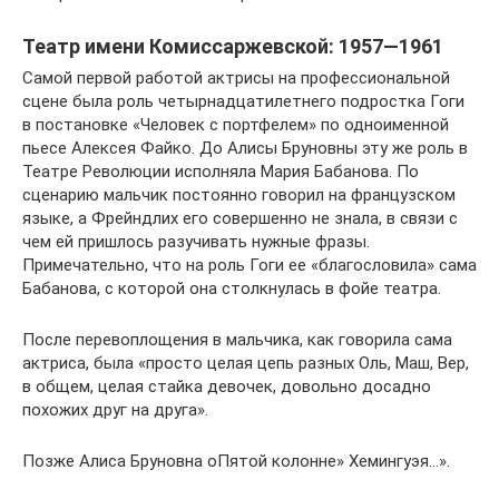
Театр имени Комиссаржевской: 1957—1961
Самой первой работой актрисы на профессиональной
сцене была роль четырнадцатилетнего подростка Гоги
в постановке «Человек с портфелем» по одноименной
пьесе Алексея Файко. До Алисы Бруновны эту же роль в
Театре Революции исполняла Мария Бабанова. По
сценарию мальчик постоянно говорил на французском
языке, а Фрейндлих его совершенно не знала, в связи с
чем ей пришлось разучивать нужные фразы.
Примечательно, что на роль Гоги ее «благословила» сама
Бабанова, с которой она столкнулась в фойе театра.
После перевоплощения в мальчика, как говорила сама
актриса, была «просто целая цепь разных Оль, Маш, Вер,
в общем, целая стайка девочек, довольно досадно
похожих друг на друга».
Позже Алиса Бруновна оПятой колонне» Хемингуэя…».