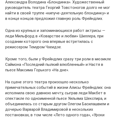
Александра Володина «Блондинка». Художественный
руководитель театра Георгий Товстоногов долго не мог
найти в своей труппе «кипуче-деятельную блондинку» и
в конце концов предложил главную роль Фрейндлих.
Одна из крупных и запоминающихся работ актрисы —
леди Мильфорд в «Коварстве и любви» Шиллера, при
создании которого она впервые встретилась с
режиссером Темуром Чхеидзе.
Кроме того, были у Фрейндлих сразу три роли в мюзикле
Саймона «Последний пылкий влюбленный» и Настя в
пьесе Максима Горького «На дне».
На сцене этого театра произошло несколько
примечательных событий в жизни Алисы Фрейндлих: она
исполнила свою давнюю мечту, сыграв леди Макбет в
спектакле по одноименной пьесе Уильяма Шекспира, и
объединилась со старым другом Олегом Басилашвили и
дочерью Варварой Владимировой в нескольких
постановках, в том числе «Лето одного года», «Уроки