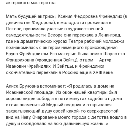
актерского мастерства.
Мать будущей актрисы, Ксения Федоровна Фрейндлих (в
девичестве Федорова), в молодости проживала в
Пскове, принимала участие в художественной
самодеятельности. Вскоре она переехала в Ленинград,
где на драматических курсах Театра рабочей молодежи
познакомилась с актером немецкого происхождения
Бруно Фрейндлихом. Его матерью была немка Шарлотта
Фридриховна (урожденная Зейтц), отцом — Артур
Иванович Фрейндлих. И Зейтцы, и Фрейндлихи
окончательно переехали в Россию еще в XVIII веке.
Алиса Бруновна вспоминает: «Я родилась в доме на
Исакиевской площади. Из окон нашей квартиры был
хорошо виден собор, а в пяти минутах ходьбы от дома
стоял знаменитый Медный всадник и открывался
захватывающий душу своей какой-то сверхкрасотой
вид на Неву. Очарование моего города с детства вошло в
душу и околдовало на всю дальнейшую жизнь…»