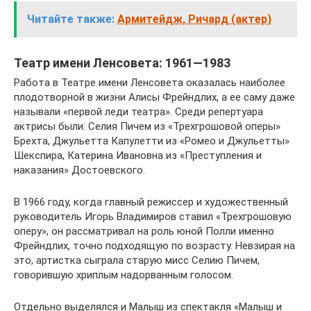
Читайте также:
Армитейдж, Ричард (актер)
Театр имени Ленсовета: 1961—1983
Работа в Театре имени Ленсовета оказалась наиболее
плодотворной в жизни Алисы Фрейндлих, а ее саму даже
называли «первой леди театра». Среди репертуара
актрисы были: Селия Пичем из «Трехгрошовой оперы»
Брехта, Джульетта Капулетти из «Ромео и Джульетты»
Шекспира, Катерина Ивановна из «Преступления и
наказания» Достоевского.
В 1966 году, когда главный режиссер и художественный
руководитель Игорь Владимиров ставил «Трехгрошовую
оперу», он рассматривал на роль юной Полли именно
Фрейндлих, точно подходящую по возрасту. Невзирая на
это, артистка сыграла старую мисс Селию Пичем,
говорившую хриплым надорванным голосом.
Отдельно выделялся и Малыш из спектакля «Малыш и