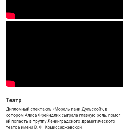
Театр
Дипломный спектакль «Мораль пани Дульской», в
котором Алиса Фрейндлих сыграла главную роль, помог
ей попасть в труппу Ленинградского драматического
театра имени В. Ф. Комиссаржевской.