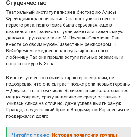
Студенчество
Театральный институт вписан в биографию Алисы
Фрейндлих красной нитью. Она поступила в него с
первого раза, подготовка была серьезная: еще в
школьной театральной студии заметили талантливую
девочку – руководила ею М. Призван-Соколова. Она
вместе со своим мужем, известным режиссером П.
Вейсбремом, ежедневно консультировала свою
любимицу. Так она прошла вступительные экзамены и
попала на курс Б. Зона.
В институте ее готовили к характерным ролям, не
подозревая, что она сыграет позже роли первых героинь
– Джульетты в том числе. Великолепный голос, сильное
меццо-сопрано, сразу выделяло ее среди остальных.
Училась Алиса на отлично, даже успела выйти замуж.
Правда, студенческий брак с Владимиром Карасевым не
продержался долго.
Читайте также:
История появления группы