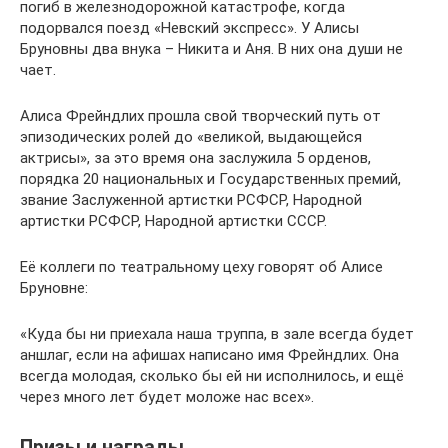
погиб в железнодорожной катастрофе, когда
подорвался поезд «Невский экспресс». У Алисы
Бруновны два внука – Никита и Аня. В них она души не
чает.
Алиса Фрейндлих прошла свой творческий путь от
эпизодических ролей до «великой, выдающейся
актрисы», за это время она заслужила 5 орденов,
порядка 20 национальных и Государственных премий,
звание Заслуженной артистки РСФСР, Народной
артистки РСФСР, Народной артистки СССР.
Её коллеги по театральному цеху говорят об Алисе
Бруновне:
«Куда бы ни приехала наша труппа, в зале всегда будет
аншлаг, если на афишах написано имя Фрейндлих. Она
всегда молодая, сколько бы ей ни исполнилось, и ещё
через много лет будет моложе нас всех».
Призы и награды