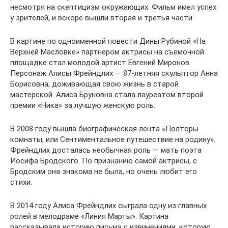
несмотря на скептицизм окружающих. Фильм имел успех
у зрителей, и вскоре вышли вторая и третья части.
В картине по одноименной повести Дины Рубиной «На
Верхней Масловке» партнером актрисы на съемочной
площадке стал молодой артист Евгений Миронов.
Персонаж Алисы Фрейндлих — 87-летняя скульптор Анна
Борисовна, доживающая свою жизнь в старой
мастерской. Алиса Бруновна стала лауреатом второй
премии «Ника» за лучшую женскую роль.
В 2008 году вышла биографическая лента «Полторы
комнаты, или Сентиментальное путешествие на родину».
Фрейндлих досталась необычная роль — мать поэта
Иосифа Бродского. По признанию самой актрисы, с
Бродским она знакома не была, но очень любит его
стихи.
В 2014 году Алиса Фрейндлих сыграла одну из главных
ролей в мелодраме «Линия Марты». Картина
рассказывала историю письма с извинениями, которую