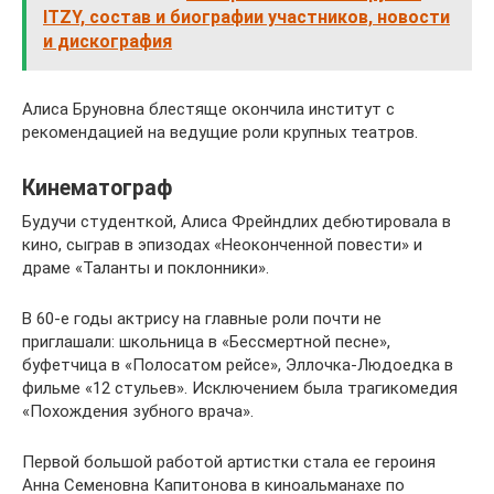
ITZY, состав и биографии участников, новости
и дискография
Алиса Бруновна блестяще окончила институт с
рекомендацией на ведущие роли крупных театров.
Кинематограф
Будучи студенткой, Алиса Фрейндлих дебютировала в
кино, сыграв в эпизодах «Неоконченной повести» и
драме «Таланты и поклонники».
В 60-е годы актрису на главные роли почти не
приглашали: школьница в «Бессмертной песне»,
буфетчица в «Полосатом рейсе», Эллочка-Людоедка в
фильме «12 стульев». Исключением была трагикомедия
«Похождения зубного врача».
Первой большой работой артистки стала ее героиня
Анна Семеновна Капитонова в киноальманахе по