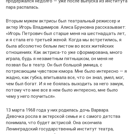
продержался недолго — уже после выпуска из института
пара распалась.
Вторым мужем актрисы был театральный режиссер и
актер Игорь Владимиров. Алиса Бруновна рассказывает:
«Игорь Петрович был старше меня на шестнадцать лет,
и я стала его третьей женой. Когда мы встретились, я
была абсолютно белым листом во всех житейских
отношениях. Как актриса-то уже сформирована, много
играла, будь я незаметным пятнышком, он меня не
позвал бы в театр. Он был большой умница, с
потрясающим чувством юмора. Мне было интересно — я
жадно, как губка, впитывала все, что он знал, умел, мог,
чем был богат. И я не боялась выходить за него замуж,
потому что мне все в нем было интересно, мне было
чему у него поучиться».
13 марта 1968 года у них родилась дочь Варвара.
Девочка росла в актерской семье и с самого детства
понимала, что будет актрисой. Она окончила
Ленинградский государственный институт театра,