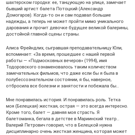
шахтерском городке: ее, танцующую на улице, замечает
бывший артист балета Потоцкий (Александр
Домогаров). Когда-то он и сам подавал большие
надежды, а теперь не может пройти мимо уникального
дарования и прочит девочке будущее великой балерины,
достойной главной сцены страны.
Алиса Фрейндлих, сыгравшая преподавательницу Юли,
вспоминает: «За время, прошедшее с нашей первой
работы — «Подмосковных вечеров» (1994), имя
Тодоровского ознаменовалось таким количеством
замечательных фильмов, что даже если бы я была в
полубессознательном состоянии, я бы, наверное,
отбросила все болезни и занятости и побежала бы…
Мне понравилась история. И понравилась роль. Тетка
моя (Белецкая) жесткая, острая — это всегда интересно.
Кроме того, балет — давняя моя страсть. Я
балетоманка, бегала в детстве в Мариинский театр…
Валерий Петрович говорил, что в Белецкой нужна
дисциплинарно очень жесткая женщина, которая может