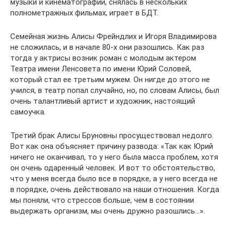
музыки и кинематографии, снялась в нескольких
полнометражных фильмах, играет в БДТ.
Семейная жизнь Алисы Фрейндлих и Игоря Владимирова
не сложилась, и в начале 80-х они разошлись. Как раз
тогда у актрисы возник роман с молодым актером
Театра имени Ленсовета по имени Юрий Соловей,
который стал ее третьим мужем. Он нигде до этого не
учился, в театр попал случайно, но, по словам Алисы, был
очень талантливый артист и художник, настоящий
самоучка.
Третий брак Алисы Бруновны просуществовал недолго.
Вот как она объясняет причину развода: «Так как Юрий
ничего не оканчивал, то у него была масса проблем, хотя
он очень одаренный человек. И вот то обстоятельство,
что у меня всегда было все в порядке, а у него всегда не
в порядке, очень действовало на наши отношения. Когда
мы поняли, что стрессов больше, чем в состоянии
выдержать организм, мы очень дружно разошлись…».