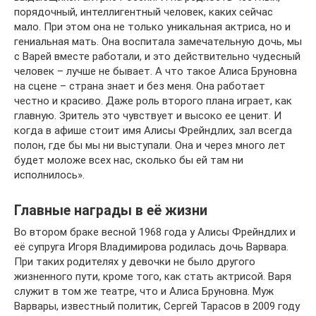
порядочный, интеллигентный человек, каких сейчас
мало. При этом она не только уникальная актриса, но и
гениальная мать. Она воспитала замечательную дочь, мы
с Варей вместе работали, и это действительно чудесный
человек – лучше не бывает. А что такое Алиса Бруновна
на сцене – страна знает и без меня. Она работает
честно и красиво. Даже роль второго плана играет, как
главную. Зритель это чувствует и высоко ее ценит. И
когда в афише стоит имя Алисы Фрейндлих, зал всегда
полон, где бы мы ни выступали. Она и через много лет
будет моложе всех нас, сколько бы ей там ни
исполнилось».
Главные награды в её жизни
Во втором браке весной 1968 года у Алисы Фрейндлих и
её супруга Игоря Владимирова родилась дочь Варвара.
При таких родителях у девочки не было другого
жизненного пути, кроме того, как стать актрисой. Варя
служит в том же театре, что и Алиса Бруновна. Муж
Варвары, известный политик, Сергей Тарасов в 2009 году