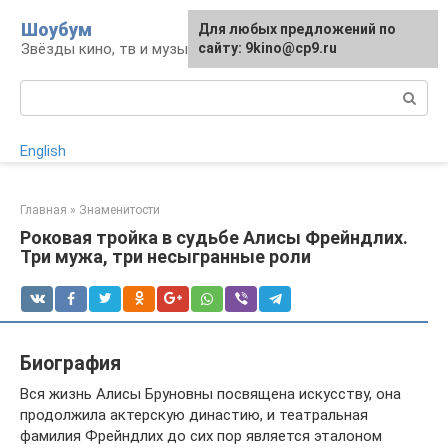
Перейти
Шоубум
Для любых предложений по
к
Звёзды кино, тв и музыки
сайту: 9kino@cp9.ru
контенту
Поиск:
English
Главная
»
Знаменитости
Роковая тройка в судьбе Алисы Фрейндлих.
Три мужа, три несыгранные роли
Биография
Вся жизнь Алисы Бруновны посвящена искусству, она
продолжила актерскую династию, и театральная
фамилия Фрейндлих до сих пор является эталоном