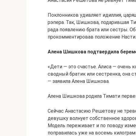
Анастасия Решетова не ревнует Тимат
Поклонников удивляет идиллия, цар
рэпера. Так, Шишкова, подарившая Ти
рада появлению брата или сестры. Об
прокомментировав положение Насти
Алена Шишкова подтвердила берем
«Дети — это счастье. Алиса — очень 
сводный братик или сестренка, она с
— заявила Алена Шишкова.
Алена Шишкова родила Тимати первенц
Сейчас Анастасию Решетову не трев
девушку волнует собственное здоров
Модель переживает и по поводу измен
поправилась уже на восемь килограм