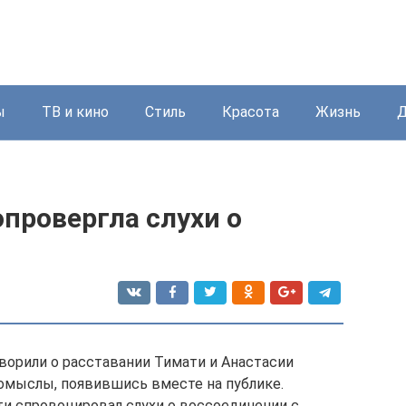
ы
ТВ и кино
Стиль
Красота
Жизнь
Д
провергла слухи о
и
ворили о расставании Тимати и Анастасии
домыслы, появившись вместе на публике.
и спровоцировал слухи о воссоединении с