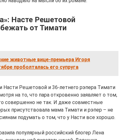
но наводило на мысли об их романе.
а»: Насте Решетовой
 бежать от Тимати
ние животные вице-премьера Игоря
тябре проболталась его супруга
и Насти Решетовой и 36-летнего рэпера Тимати
мотря на то, что пара откровенно заявляет о том,
это совершенно не так. И даже совместные
орых присутствовала мама Тимати и рэпер – не
иянам подумать о том, что у Насти все хорошо.
азила популярный российский блогер Лена