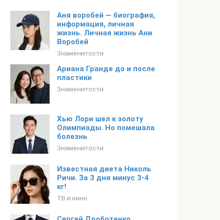
Аня воробей — биография,
информация, личная
жизнь. Личная жизнь Ани
Воробей
Знаменитости
Ариана Гранде до и после
пластики
Знаменитости
Хью Лори шел к золоту
Олимпиады. Но помешала
болезнь
Знаменитости
Известная диета Николь
Ричи. За 3 дня минус 3-4
кг!
ТВ и кино
Сергей Дроботенко