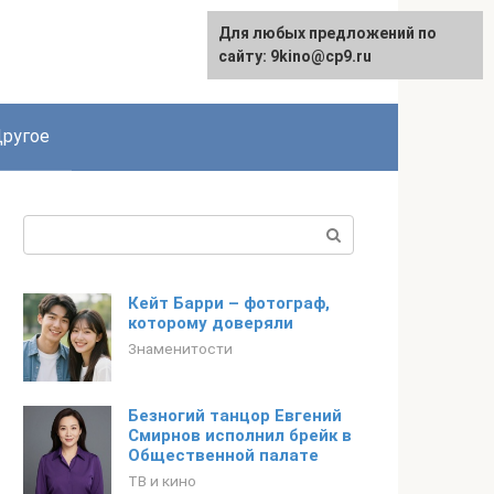
Для любых предложений по
English
сайту: 9kino@cp9.ru
ругое
Поиск:
Кейт Барри – фотограф,
которому доверяли
Знаменитости
Безногий танцор Евгений
Смирнов исполнил брейк в
Общественной палате
ТВ и кино