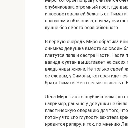
Миро, которая поправу считается оч
опубликовала огромный пост, где вы
и посоветовала ей бежать от Тимати.
полочкам и объяснила, почему считае
лучше без своего возлюбленного.
В первую очередь Миро обратила вни
снимках девушка вместе со своим бл
плетутся папа и сестра Насти. Настя 
валиде-султан вышагивает на своих 
владычицы жизни. Не только своей жи
ее словам, у Симоны, которая идет сз
брата Тимати. Чего нельзя сказать о
Лена Миро также опубликовала фотог
например, раньше у девушки не было 
пластическую операцию для того, чт
потому что «по глупости захотела кр
нравится рэперу, и так, по мнению 