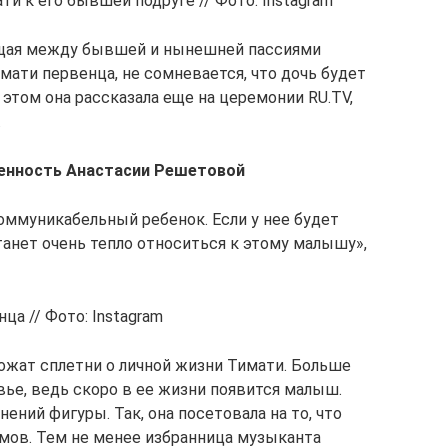
и к его бывшей подруге // Фото: Instagram
ящая между бывшей и нынешней пассиями
мати первенца, не сомневается, что дочь будет
 этом она рассказала еще на церемонии RU.TV,
.
енность Анастасии Решетовой
коммуникабельный ребенок. Если у нее будет
танет очень тепло относиться к этому малышу»,
а // Фото: Instagram
ожат сплетни о личной жизни Тимати. Больше
ье, ведь скоро в ее жизни появится малыш.
ений фигуры. Так, она посетовала на то, что
мов. Тем не менее избранница музыканта