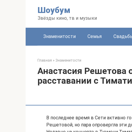
Перейти
Шоубум
к
контенту
Звёзды кино, тв и музыки
Знаменитости
Семья
Свадьб
Главная
»
Знаменитости
Анастасия Решетова о
расставании с Тимат
В последнее время в Сети активно го
Решетовой, но пара опровергла эти 
Недавно на концерте в Тюмени Тимат