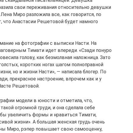
ень скандальной писательницей. Девушка
разила свои переживания относительно девушки
 Лена Миро разложила все, как говорится, по
т, что Анастасии Решетовой будет намного
мание на фотографии с выписки Насти. На
аговерным Тимати идет впереди. «Сзади понуро
повесила голову, как безмолвная наложница. Зато
толстых, коротких ногах шагом полноправной
зни, но и жизни Насти», — написала блогер. По
ади, прекрасное настроение, впрочем как и у
 Насте Решетовой.
рафии модели в юности и отметила, что,
такой огромной груди, и она сделала себе
обы увеличить формы и нравиться Тимати,
асивой жизни». А большая женская грудь очень
Лены Миро, рэпер повышает свою самооценку,