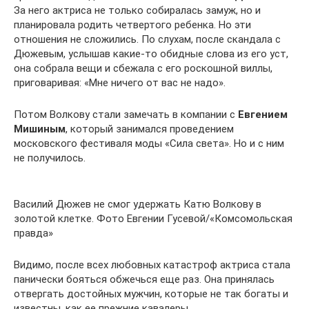
За него актриса не только собиралась замуж, но и
планировала родить четвертого ребенка. Но эти
отношения не сложились. По слухам, после скандала с
Дюжевым, услышав какие-то обидные слова из его уст,
она собрала вещи и сбежала с его роскошной виллы,
приговаривая: «Мне ничего от вас не надо».
Потом Волкову стали замечать в компании с
Евгением
Мишиным
, который занимался проведением
московского фестиваля моды «Сила света». Но и с ним
не получилось.
Василий Дюжев не смог удержать Катю Волкову в
золотой клетке. Фото Евгении Гусевой/«Комсомольская
правда»
Видимо, после всех любовных катастроф актриса стала
панически бояться обжечься еще раз. Она принялась
отвергать достойных мужчин, которые не так богаты и
известны, как ее прежние кавалеры.