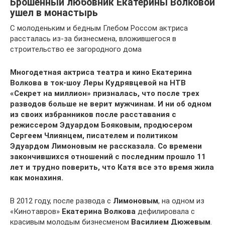
Брошенный любовник Екатерины Волковой
ушел в монастырь
С молоденьким и бедным Глебом Россом актриса
рассталась из-за бизнесмена, вложившегося в
строительство ее загородного дома
Многодетная актриса театра и кино Екатерина
Волкова в ток-шоу Леры Кудрявцевой на НТВ
«Секрет на миллион» призналась, что после трех
разводов больше не верит мужчинам. И ни об одном
из своих избранников после расставания с
режиссером Эдуардом Бояковым, продюсером
Сергеем Члиянцем, писателем и политиком
Эдуардом Лимоновым не рассказала. Со времени
закончившихся отношений с последним прошло 11
лет и трудно поверить, что Катя все это время жила
как монахиня.
В 2012 году, после развода с
Лимоновым
, на одном из
«Кинотавров»
Екатерина Волкова
дефилировала с
красивым молодым бизнесменом
Василием Дюжевым
.