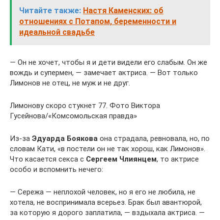
Читайте также:
Настя Каменских: об
отношениях с Потапом, беременности и
идеальной свадьбе
— Он не хочет, чтобы я и дети видели его слабым. Он же
вождь и супермен, — замечает актриса. — Вот только
Лимонов не отец, не муж и не друг.
Лимонову скоро стукнет 77. Фото Виктора
Гусейнова/«Комсомольская правда»
Из-за
Эдуарда Боякова
она страдала, ревновала, но, по
словам Кати, «в постели он не так хорош, как Лимонов».
Что касается секса с
Сергеем Члиянцем
, то актрисе
особо и вспомнить нечего:
— Сережа — неплохой человек, но я его не любила, не
хотела, не воспринимала всерьез. Брак был авантюрой,
за которую я дорого заплатила, — вздыхала актриса. —