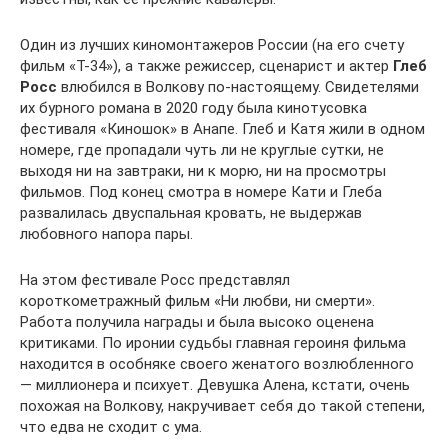
Один из лучших киномонтажеров России (на его счету
фильм «Т-34»), а также режиссер, сценарист и актер
Глеб
Росс
влюбился в Волкову по-настоящему. Свидетелями
их бурного романа в 2020 году была кинотусовка
фестиваля «Киношок» в Анапе. Глеб и Катя жили в одном
номере, где пропадали чуть ли не круглые сутки, не
выходя ни на завтраки, ни к морю, ни на просмотры
фильмов. Под конец смотра в номере Кати и Глеба
развалилась двуспальная кровать, не выдержав
любовного напора пары.
На этом фестивале Росс представлял
короткометражный фильм «Ни любви, ни смерти».
Работа получила награды и была высоко оценена
критиками. По иронии судьбы главная героиня фильма
находится в особняке своего женатого возлюбленного
— миллионера и психует. Девушка Алена, кстати, очень
похожая на Волкову, накручивает себя до такой степени,
что едва не сходит с ума.