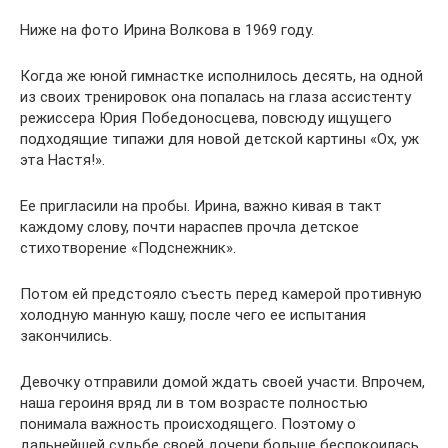
Ниже на фото Ирина Волкова в 1969 году.
Когда же юной гимнастке исполнилось десять, на одной
из своих тренировок она попалась на глаза ассистенту
режиссера Юрия Победоносцева, повсюду ищущего
подходящие типажи для новой детской картины «Ох, уж
эта Настя!».
Ее пригласили на пробы. Ирина, важно кивая в такт
каждому слову, почти нараспев прочла детское
стихотворение «Подснежник».
Потом ей предстояло съесть перед камерой противную
холодную манную кашу, после чего ее испытания
закончились.
Девочку отправили домой ждать своей участи. Впрочем,
наша героиня вряд ли в том возрасте полностью
понимала важность происходящего. Поэтому о
дальнейшей судьбе своей дочери больше беспокоилась