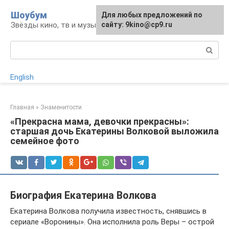
Перейти
Шоубум
Для любых предложений по
к
Звёзды кино, тв и музыки
сайту: 9kino@cp9.ru
контенту
Поиск:
English
Главная
»
Знаменитости
«Прекрасна мама, девочки прекрасны»:
старшая дочь Екатерины Волковой выложила
семейное фото
Биография Екатерина Волкова
Екатерина Волкова получила известность, снявшись в
сериале «Воронины». Она исполнила роль Веры – острой