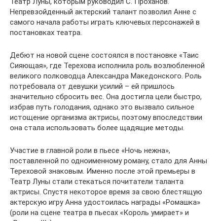
Театр Луны, которым руководил С. Проханов.
Непревзойденный актерский талант позволил Анне с
самого начала работы играть ключевых персонажей в
постановках театра.
Дебют на новой сцене состоялся в постановке «Таис
Сияющая», где Терехова исполнила роль возлюбленной
великого полководца Александра Македонского. Роль
потребовала от девушки усилий – ей пришлось
значительно сбросить вес. Она достигла цели быстро,
избрав путь голодания, однако это вызвало сильное
истощение организма актрисы, поэтому впоследствии
она стала использовать более щадящие методы.
Участие в главной роли в пьесе «Ночь нежна»,
поставленной по одноименному роману, стало для Анны
Тереховой знаковым. Именно после этой премьеры в
Театр Луны стали стекаться почитатели таланта
актрисы. Спустя некоторое время за свою блестящую
актерскую игру Анна удостоилась награды «Ромашка»
(роли на сцене театра в пьесах «Король умирает» и