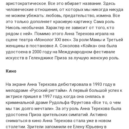
аристократическое. Все это вбирает название. Здесь
человеческие отношения, от которых мы никогда никуда
не можем убежать: любовь, предательство, измена. Все
это только дополняет красивую картинку. Сама роль
Николь необычная. Характер ее зависит от того, кто
рядом с ней». Помимо этого Анна Терехова играла на
сцене театра «Монолог XXI век». За роли Мамы и Третьей
женщины в постановке А. Соколова «Койка» она была
удостоена в 2000 году на Международном фестивале
искусств в Геленджике Приза за лучшую женскую роль.
Кино
На экране Анна Терехова дебютировала в 1993 году в
мелодраме «Русский регтайм». А первый большой успех к
актрисе пришел в 1997 году, когда она снялась в
криминальной драме Рудольфа Фрунтова «Все то, о чем
мы так долго мечтали». За эту роль Анна Терехова была
удостоена Приза зрительских симпатий. Активно
сниматься в кино Анна Терехова стала уже в новом
столетии. Зрители запомнили ее Елену Юрьевну в