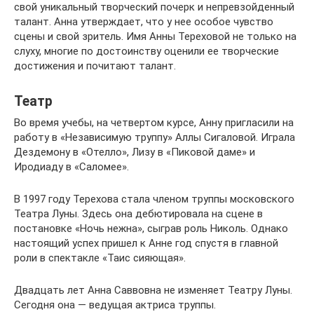
свой уникальный творческий почерк и непревзойденный
талант. Анна утверждает, что у нее особое чувство
сцены и свой зритель. Имя Анны Тереховой не только на
слуху, многие по достоинству оценили ее творческие
достижения и почитают талант.
Театр
Во время учебы, на четвертом курсе, Анну пригласили на
работу в «Независимую труппу» Аллы Сигаловой. Играла
Дездемону в «Отелло», Лизу в «Пиковой даме» и
Иродиаду в «Саломее».
В 1997 году Терехова стала членом труппы московского
Театра Луны. Здесь она дебютировала на сцене в
постановке «Ночь нежна», сыграв роль Николь. Однако
настоящий успех пришел к Анне год спустя в главной
роли в спектакле «Таис сияющая».
Двадцать лет Анна Саввовна не изменяет Театру Луны.
Сегодня она — ведущая актриса труппы.