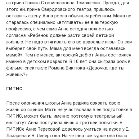
актриса Галина Станиславовна Томашевич. Правда, для
этого ей, приме Свердловского театра, пришлось
оставить сцену. Анна росла обычным ребенком. Мама не
старалась специально «втягивать» ее в актерскую
профессию, с чем сама Анна сегодня полностью
согласна: «Ребенок должен расти своей детской
жизнью. Не надо втягивать его во взрослые игры. Он сам
выберет свой путь. Мама для меня всегда оставалась
мамой». Тем не менее, актерский дебют Анны состоялся
именно в детском возрасте. В 10 лет она сыграла роль в
фильме-спектакле Романа Виктюка «Девочка, где ты
живешь?»
ГИТИС
После окончания школы Анна решила связать свою
жизнь со сценой. Мать не участвовала в ее подготовке в
ГИТИС, может быть, именно поэтому в театральный
институт Анна поступила лишь с третьей попытки. В
ГИТИСе Анне Тереховой довелось учиться на курсе у Е.
Лазарева и В. Левертова. На четвертом курсе она была