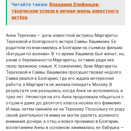
Читайте также:
Владимир Епифанцев:
творческие успехи и личная жизнь известного
актёра
Анна Терехова — дочь известной актрисы Маргариты
Тереховой и болгарского актера Саввы Хашимова. Ее
родители познакомились в Болгарии на съемках фильма
«Бегущая по волнам». В то время Хашимов был женат, но,
узнав о беременности Маргариты, оставил ради нее
свою прежнюю семью. К сожалению, брак Маргариты
Тереховой и Саввы Хашимова просуществовал недолго.
Савва рвался в Болгарию, где его ждала интересная
работа, а Маргарита не желала покидать Москву. В
результате они разошлись, когда Анне не исполнилось и
трех лет. Несмотря на это Анна продолжала общаться с
отцом и даже до десятого класса носила его фамилию.
И лишь затем сменила ее на Терехову. Поскольку по роду
своей деятельности мама не могла уделять должного
внимания дочери, а отец и вовсе проживал в Болгарии,
воспитанием Анны в основном занималась ее бабушка —