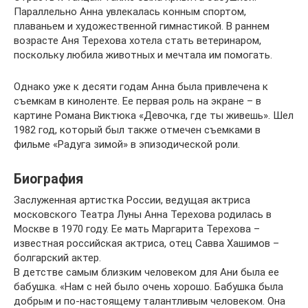
Параллельно Анна увлекалась конным спортом,
плаваньем и художественной гимнастикой. В раннем
возрасте Аня Терехова хотела стать ветеринаром,
поскольку любила животных и мечтала им помогать.
Однако уже к десяти годам Анна была привлечена к
съемкам в киноленте. Ее первая роль на экране – в
картине Романа Виктюка «Девочка, где ты живешь». Шел
1982 год, который был также отмечен съемками в
фильме «Радуга зимой» в эпизодической роли.
Биография
Заслуженная артистка России, ведущая актриса
московского Театра Луны Анна Терехова родилась в
Москве в 1970 году. Ее мать Маргарита Терехова –
известная российская актриса, отец Савва Хашимов –
болгарский актер.
В детстве самым близким человеком для Ани была ее
бабушка. «Нам с ней было очень хорошо. Бабушка была
добрым и по-настоящему талантливым человеком. Она