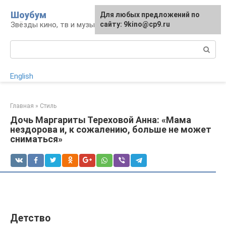
Перейти
Шоубум
Для любых предложений по
к
Звёзды кино, тв и музыки
сайту: 9kino@cp9.ru
контенту
Поиск:
English
Главная
»
Стиль
Дочь Маргариты Тереховой Анна: «Мама
нездорова и, к сожалению, больше не может
сниматься»
Детство