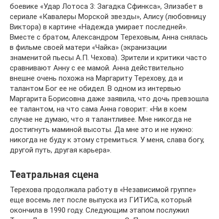
боевике «Удар Лотоса 3: Загадка Сфинкса», Элизабет в
сериале «Кавалеры Морской звезды», Алису (любовницу
Виктора) в картине «Надежда умирает последней».
Вместе с братом, Александром Тереховым, Анна снялась
в фильме своей матери «Чайка» (экранизации
знаменитой пьесы А.П. Чехова). Зрители и критики часто
сравнивают Анну с ее мамой. Анна действительно
внешне очень похожа на Маргариту Терехову, да и
талантом Бог ее не обидел. В одном из интервью
Маргарита Борисовна даже заявила, что дочь превзошла
ее талантом, на что сама Анна говорит: «Ни в коем
случае не думаю, что я талантливее. Мне никогда не
достигнуть маминой высоты. Да мне это и не нужно:
никогда не буду к этому стремиться. У меня, слава богу,
другой путь, другая карьера».
Театральная сцена
Терехова продолжала работу в «Независимой группе»
еще восемь лет после выпуска из ГИТИСа, который
окончила в 1990 году. Следующим этапом послужил