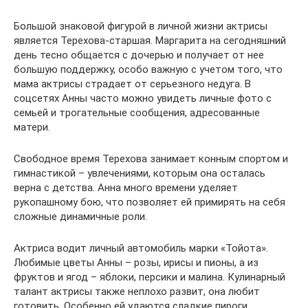
Большой знаковой фигурой в личной жизни актрисы
является Терехова-старшая. Маргарита на сегодняшний
день тесно общается с дочерью и получает от нее
большую поддержку, особо важную с учетом того, что
мама актрисы страдает от серьезного недуга. В
соцсетях Анны часто можно увидеть личные фото с
семьей и трогательные сообщения, адресованные
матери.
Свободное время Терехова занимает конным спортом и
гимнастикой – увлечениями, которым она осталась
верна с детства. Анна много времени уделяет
рукопашному бою, что позволяет ей примирять на себя
сложные динамичные роли.
Актриса водит личный автомобиль марки «Тойота».
Любимые цветы Анны – розы, ирисы и пионы, а из
фруктов и ягод – яблоки, персики и малина. Кулинарный
талант актрисы также неплохо развит, она любит
готовить. Особенно ей удаются сладкие пироги.