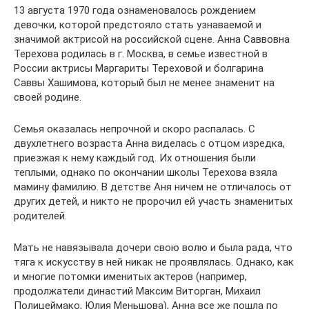
13 августа 1970 года ознаменовалось рождением
девочки, которой предстояло стать узнаваемой и
значимой актрисой на российской сцене. Анна Саввовна
Терехова родилась в г. Москва, в семье известной в
России актрисы Маргариты Тереховой и болгарина
Саввы Хашимова, который был не менее знаменит на
своей родине.
Семья оказалась непрочной и скоро распалась. С
двухлетнего возраста Анна виделась с отцом изредка,
приезжая к нему каждый год. Их отношения были
теплыми, однако по окончании школы Терехова взяла
мамину фамилию. В детстве Аня ничем не отличалось от
других детей, и никто не пророчил ей участь знаменитых
родителей.
Мать не навязывала дочери свою волю и была рада, что
тяга к искусству в ней никак не проявлялась. Однако, как
и многие потомки именитых актеров (например,
продолжатели династий Максим Виторган, Михаил
Полицеймако, Юлия Меньшова), Анна все же пошла по