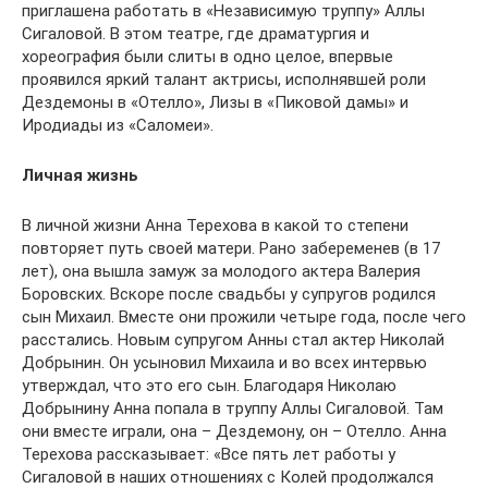
приглашена работать в «Независимую труппу» Аллы
Сигаловой. В этом театре, где драматургия и
хореография были слиты в одно целое, впервые
проявился яркий талант актрисы, исполнявшей роли
Дездемоны в «Отелло», Лизы в «Пиковой дамы» и
Иродиады из «Саломеи».
Личная жизнь
В личной жизни Анна Терехова в какой то степени
повторяет путь своей матери. Рано забеременев (в 17
лет), она вышла замуж за молодого актера Валерия
Боровских. Вскоре после свадьбы у супругов родился
сын Михаил. Вместе они прожили четыре года, после чего
расстались. Новым супругом Анны стал актер Николай
Добрынин. Он усыновил Михаила и во всех интервью
утверждал, что это его сын. Благодаря Николаю
Добрынину Анна попала в труппу Аллы Сигаловой. Там
они вместе играли, она – Дездемону, он – Отелло. Анна
Терехова рассказывает: «Все пять лет работы у
Сигаловой в наших отношениях с Колей продолжался