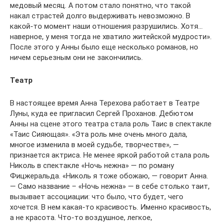
медовый месяц. А потом стало понятно, что такой
накал страстей долго выдерживать невозможно. В
какой-то момент наши отношения разрушились. Хотя…
наверное, у меня тогда не хватило житейской мудрости».
После этого у Анны было еще несколько романов, но
ничем серьезным они не закончились.
Театр
В настоящее время Анна Терехова работает в Театре
Луны, куда ее пригласил Сергей Проханов. Дебютом
Анны на сцене этого театра стала роль Таис в спектакле
«Таис Сияющая». «Эта роль мне очень много дала,
многое изменила в моей судьбе, творчестве», —
признается актриса. Не менее яркой работой стала роль
Николь в спектакле «Ночь нежна» — по роману
Фицжеральда. «Николь я тоже обожаю, — говорит Анна.
— Само название – «Ночь нежна» — в себе столько таит,
вызывает ассоциации: что было, что будет, чего
хочется. В нем какая-то красивость. Именно красивость,
а не красота. Что-то воздушное, легкое,