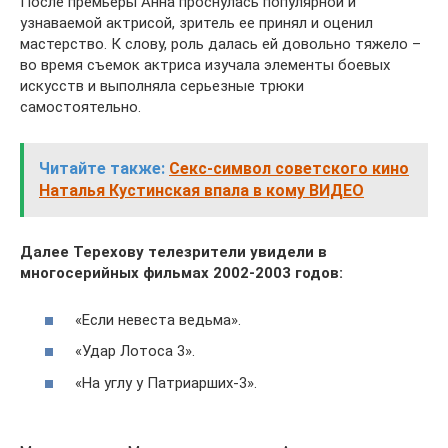
После премьеры Анна проснулась популярной и
узнаваемой актрисой, зритель ее принял и оценил
мастерство. К слову, роль далась ей довольно тяжело –
во время съемок актриса изучала элементы боевых
искусств и выполняла серьезные трюки
самостоятельно.
Читайте также:
Секс-символ советского кино
Наталья Кустинская впала в кому ВИДЕО
Далее Терехову телезрители увидели в
многосерийных фильмах 2002-2003 годов:
«Если невеста ведьма».
«Удар Лотоса 3».
«На углу у Патриарших-3».