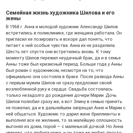
Семейная жизнь художника Шилова и его
жены
В 1968 г. Анна и молодой художник Александр Шилов
встретились в поликлинике, где женщина работала. Он
пригласил ее позировать и вскоре дал понять, что
питает к ней особые чувства. Анна их не разделила.
Шесть лет спустя они встретились вновь. К тому
моменту Шилов пережил неудачный брак, да и в семье
Анны тоже был кризисный период. Больше года у Анны
был роман с художником, несмотря на то, что
официально она состояла в браке. После развода Анны
с первым мужем Шилов не сразу предложил своей
возлюбленной руку и сердце. Свадьба состоялась
только незадолго до рождения дочери Марии. Дочь
Шилов полюбил сразу же, а вот Элину в семью принять
не пожелал, да и в дальнейшем запрещал Анне и Марии с
ней общаться. Художник то дарил жене бриллианты и
выполнял все ее желания, то за малейшую оплошность
выгонял из дома, порой — с маленькой дочкой. Но Анна
уверяет, что любила мужа, и он тоже ее любил, просто