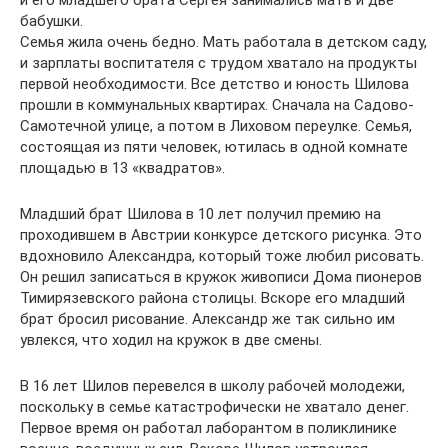
и его младшего брата Сергея занимались мать и две
бабушки.
Семья жила очень бедно. Мать работала в детском саду,
и зарплаты воспитателя с трудом хватало на продукты
первой необходимости. Все детство и юность Шилова
прошли в коммунальных квартирах. Сначала на Садово-
Самотечной улице, а потом в Лиховом переулке. Семья,
состоящая из пяти человек, ютилась в одной комнате
площадью в 13 «квадратов».
Младший брат Шилова в 10 лет получил премию на
проходившем в Австрии конкурсе детского рисунка. Это
вдохновило Александра, который тоже любил рисовать.
Он решил записаться в кружок живописи Дома пионеров
Тимирязевского района столицы. Вскоре его младший
брат бросил рисование. Александр же так сильно им
увлекся, что ходил на кружок в две смены.
В 16 лет Шилов перевелся в школу рабочей молодежи,
поскольку в семье катастрофически не хватало денег.
Первое время он работал лаборантом в поликлинике