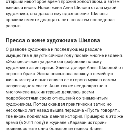
старший некоторое время прожил холостяком, а затем
женился вновь. Новая жена Анна Шилова стала музой
художника, она давала ему вдохновение. Шиловы
прожили вместе двадцать лет, но затем последовал
разрыв.
Пресса о жене художника Шилова
О разводе художника и последующем разделе
имущества в двухтысячном году писали многие издания.
«Экспресс-газету» даже оштрафовали по иску
художника за интервью Элины, дочери Анны Шиловой от
первого брака. Элина описывала сложную семейную
жизнь матери и выставляла ее второго мужа в самом
неприглядном свете. Анна также неоднократно в
многочисленных интервью делилась всеми
подробностями своих отношений со знаменитым
художником. Потом скандал практически затих, но
несколько лет назад вышла передача «Пусть говорят»,
где вновь поднялась давняя история. Примерно в это же
время (в 2011 году) в журнале «Караван историй»
появилось еще одно большое интервью Элины.