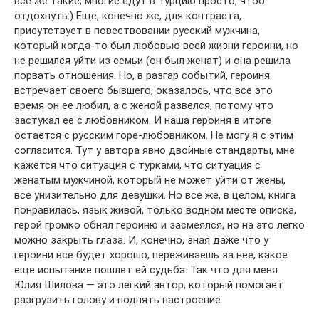
все же такие, многие едут в Турцию просто, чтоб
отдохнуть:) Еще, конечно же, для контраста,
присутствует в повествовании русский мужчина,
который когда-то был любовью всей жизни героини, но
не решился уйти из семьи (он был женат) и она решила
порвать отношения. Но, в разгар событий, героиня
встречает своего бывшего, оказалось, что все это
время он ее любил, а с женой развелся, потому что
застукал ее с любовником. И наша героиня в итоге
остается с русским горе-любовником. Не могу я с этим
согласится. Тут у автора явно двойные стандарты, мне
кажется что ситуация с турками, что ситуация с
женатым мужчиной, который не может уйти от жены,
все унизительно для девушки. Но все же, в целом, книга
понравилась, язык живой, только водном месте описка,
герой громко обнял героиню и засмеялся, но на это легко
можно закрыть глаза. И, конечно, зная даже что у
героини все будет хорошо, переживаешь за нее, какое
еще испытание пошлет ей судьба. Так что для меня
Юлия Шилова — это легкий автор, который помогает
разгрузить голову и поднять настроение.