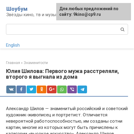
Перейти
Шоубум
Для любых предложений по
к
Звёзды кино, тв и музыки
сайту: 9kino@cp9.ru
контенту
Поиск:
English
Главная
»
Знаменитости
Юлия Шилова: Первого мужа расстреляли,
второго я выгнала из дома
Александр Шилов — знаменитый российский и советский
художник-живописец и портретист. Отличается
невероятной работоспособностью, им созданы сотни
картин, многие из которых могут быть причислены к
категории «высокое искусство». Александр Шилов