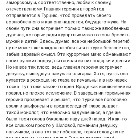
заморскому и, соответственно, любви к своему,
отечественному. Главная героиня второй год
отправляется в Турцию, чтоб проведать своего
возлюбленного и как она надеется, будущего мужа. На
своем пути она встречает только таких же влюбленных
дурочек, которые ради курортных мачо готовы бросить
мужей и детей. Здесь, думаю, все же небольшой перегиб,
ну не может же каждая влюбляться в турка беззаветно,
забыв здравый смысл. Эти курортные мачо обманывают
своих русских подруг, вытягивая из них подарки и деньги.
Но не все так плохо, ведь главная героиня встречает
девушку, вышедшую замуж за олигарха. Хотя, пусть она
купается в роскоши, но глаза ее печальны и в них навек
тоска. Тут тоже какой-то крен. Вроде как исключение из
правил, но плохое исключение. В завершении горемычная
героиня прозревает и решает, что турки все поголовно
врали и альфонсы и в предпоследней главе выдает
такой монолог, что невольно задумаешься, а где же
была твоя голова буквально пару дней назад. И как-то
все слишком просто у Шиловой, поманили девушку
пальчиком, а она тут же побежала, теряя голову, ну не