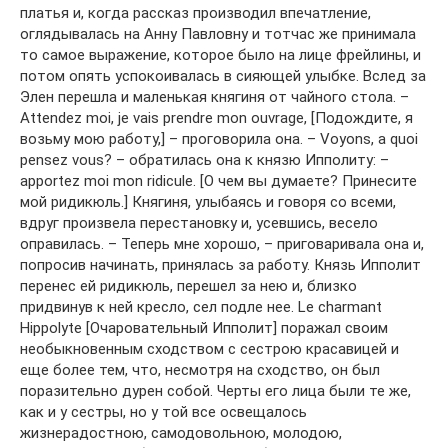
платья и, когда рассказ производил впечатление,
оглядывалась на Анну Павловну и тотчас же принимала
то самое выражение, которое было на лице фрейлины, и
потом опять успокоивалась в сияющей улыбке. Вслед за
Элен перешла и маленькая княгиня от чайного стола. –
Attendez moi, je vais prendre mon ouvrage, [Подождите, я
возьму мою работу,] – проговорила она. – Voyons, a quoi
pensez vous? – обратилась она к князю Ипполиту: –
apportez moi mon ridicule. [О чем вы думаете? Принесите
мой ридикюль.] Княгиня, улыбаясь и говоря со всеми,
вдруг произвела перестановку и, усевшись, весело
оправилась. – Теперь мне хорошо, – приговаривала она и,
попросив начинать, принялась за работу. Князь Ипполит
перенес ей ридикюль, перешел за нею и, близко
придвинув к ней кресло, сел подле нее. Le charmant
Hippolyte [Очаровательный Ипполит] поражал своим
необыкновенным сходством с сестрою красавицей и
еще более тем, что, несмотря на сходство, он был
поразительно дурен собой. Черты его лица были те же,
как и у сестры, но у той все освещалось
жизнерадостною, самодовольною, молодою,