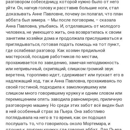
разговором собеседницу, которой нужно было от него
уйти. Он, нагнув голову и расставив большие ноги, стал
доказывать Анне Павловне, почему он полагал, что план
аббата был химера. – Мы после поговорим, – сказала
Анна Павловна, улыбаясь. И, отделавшись от молодого
человека, не умеющего жить, она возвратилась к своим
занятиям хозяйки дома и продолжала прислушиваться и
приглядываться, готовая подать помощь на тот пункт,
где ослабевал разговор. Как хозяин прядильной
мастерской, посадив работников по местам,
прохаживается по заведению, замечая неподвижность
или непривычный, скрипящий, слишком громкий звук
веретена, торопливо идет, сдерживает или пускает его в
надлежащий ход, так и Анна Павловна, прохаживаясь по
своей гостиной, подходила к замолкнувшему или
слишком много говорившему кружку и одним словом или
перемещением опять заводила равномерную, приличную
разговорную машину. Но среди этих забот всё виден был
в ней особенный страх за Пьера. Она заботливо
поглядывала на него в то время, как он подошел
послушать то, что говорилось около Мортемара, и
отошел к другому кружку, где говорил аббат. Для Пьера,