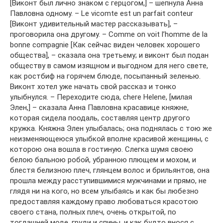
[Виконт был лично знаком с герцогом,] – шепнула Анна
Павловна одному. – Le vicomte est un parfait conteur
[Bиконт удивительный мастер рассказывать], –
проговорила она другому. – Comme on voit l’homme de la
bonne compagnie [Как сейчас виден человек хорошего
общества], – сказала она третьему; и виконт был подан
обществу в самом изящном и выгодном для него свете,
как ростбиф на горячем блюде, посыпанный зеленью.
Виконт хотел уже начать свой рассказ и тонко
улыбнулся. – Переходите сюда, chere Helene, [милая
Элен,] – сказала Анна Павловна красавице княжне,
которая сидела поодаль, составляя центр другого
кружка. Княжна Элен улыбалась; она поднялась с тою же
неизменяющеюся улыбкой вполне красивой женщины, с
которою она вошла в гостиную. Слегка шумя своею
белою бальною робой, убранною плющем и мохом, и
блестя белизною плеч, глянцем волос и брильянтов, она
прошла между расступившимися мужчинами и прямо, не
глядя ни на кого, но всем улыбаясь и как бы любезно
предоставляя каждому право любоваться красотою
своего стана, полных плеч, очень открытой, по
тогдашней моде, груди и спины, и как будто внося с