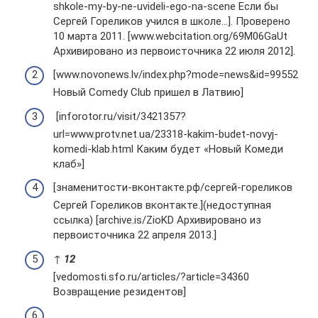
shkole-my-by-ne-uvideli-ego-na-scene Если бы
Сергей Гореликов учился в школе…]. Проверено
10 марта 2011. [www.webcitation.org/69M06GaUt
Архивировано из первоисточника 22 июля 2012].
[www.novonews.lv/index.php?mode=news&id=99552
Новый Comedy Club пришел в Латвию]
[inforotor.ru/visit/3421357?
url=www.protv.net.ua/23318-kakim-budet-novyj-
komedi-klab.html Каким будет «Новый Комеди
клаб»]
[знаменитости-вконтакте.рф/сергей-гореликов
Сергей Гореликов вконтакте.](недоступная
ссылка) [archive.is/ZioKD Архивировано из
первоисточника 22 апреля 2013.]
↑
1
2
[vedomosti.sfo.ru/articles/?article=34360
Возвращение резидентов]