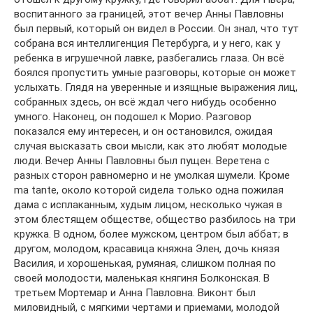
воспитанного за границей, этот вечер Анны Павловны
был первый, который он видел в России. Он знал, что тут
собрана вся интеллигенция Петербурга, и у него, как у
ребенка в игрушечной лавке, разбегались глаза. Он всё
боялся пропустить умные разговоры, которые он может
услыхать. Глядя на уверенные и изящные выражения лиц,
собранных здесь, он всё ждал чего нибудь особенно
умного. Наконец, он подошел к Морио. Разговор
показался ему интересен, и он остановился, ожидая
случая высказать свои мысли, как это любят молодые
люди. Вечер Анны Павловны был пущен. Веретена с
разных сторон равномерно и не умолкая шумели. Кроме
ma tante, около которой сидела только одна пожилая
дама с исплаканным, худым лицом, несколько чужая в
этом блестящем обществе, общество разбилось на три
кружка. В одном, более мужском, центром был аббат; в
другом, молодом, красавица княжна Элен, дочь князя
Василия, и хорошенькая, румяная, слишком полная по
своей молодости, маленькая княгиня Болконская. В
третьем Мортемар и Анна Павловна. Виконт был
миловидный, с мягкими чертами и приемами, молодой