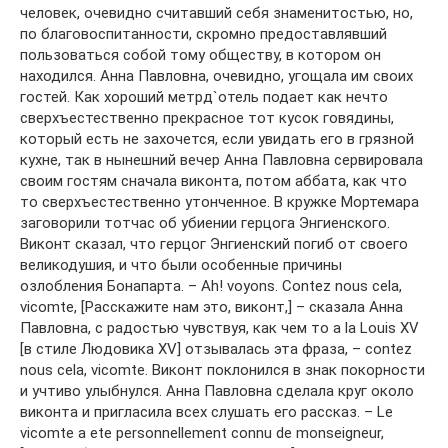
человек, очевидно считавший себя знаменитостью, но,
по благовоспитанности, скромно предоставлявший
пользоваться собой тому обществу, в котором он
находился. Анна Павловна, очевидно, угощала им своих
гостей. Как хороший метрд`отель подает как нечто
сверхъестественно прекрасное тот кусок говядины,
который есть не захочется, если увидать его в грязной
кухне, так в нынешний вечер Анна Павловна сервировала
своим гостям сначала виконта, потом аббата, как что
то сверхъестественно утонченное. В кружке Мортемара
заговорили тотчас об убиении герцога Энгиенского.
Виконт сказал, что герцог Энгиенский погиб от своего
великодушия, и что были особенные причины
озлобления Бонапарта. – Ah! voyons. Contez nous cela,
vicomte, [Расскажите нам это, виконт,] – сказала Анна
Павловна, с радостью чувствуя, как чем то a la Louis XV
[в стиле Людовика XV] отзывалась эта фраза, – contez
nous cela, vicomte. Виконт поклонился в знак покорности
и учтиво улыбнулся. Анна Павловна сделала круг около
виконта и пригласила всех слушать его рассказ. – Le
vicomte a ete personnellement connu de monseigneur,