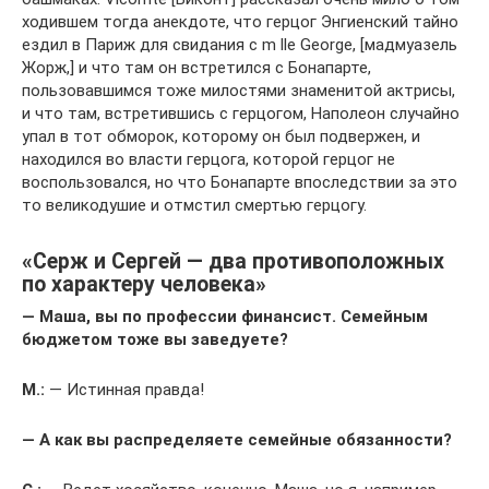
ходившем тогда анекдоте, что герцог Энгиенский тайно
ездил в Париж для свидания с m lle George, [мадмуазель
Жорж,] и что там он встретился с Бонапарте,
пользовавшимся тоже милостями знаменитой актрисы,
и что там, встретившись с герцогом, Наполеон случайно
упал в тот обморок, которому он был подвержен, и
находился во власти герцога, которой герцог не
воспользовался, но что Бонапарте впоследствии за это
то великодушие и отмстил смертью герцогу.
«Серж и Сергей — два противоположных
по характеру человека»
— Маша, вы по профессии финансист. Семейным
бюджетом тоже вы заведуете?
М.:
— Истинная правда!
— А как вы распределяете семейные обязанности?