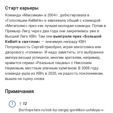
Старт карьеры
Команда «Максимум» в 2004 г. дебютировала в
«Голосящем КиВиНе» и завоевала общий с командой
«Мегаполис» приз как лучшая молодая команда. Попав в
Премьер-Лигу, через два года они закрепились уже в
Высшей Лиге КВН. Там они
выиграли приз «Большой
КиВиН в светлом»
— значимую награду КВН.
Популярность Сергей приобрел, играя алкоголика или
дворового «гопника». И надо заметить, это выбранное
амплуа весьма успешное, многим зрителям, например,
нравится сериал «Реальные пацаны» с Николаем
Наумовым, местным уличным хулиганом. В 2008 году
команда ушла из КВН, в 2020, на радость поклонникам,
вышла на сцену снова.
Примечания
↑
1
2
[hottopstars.ru/esli-by-sergej-gorelikov-uchilsya-v-