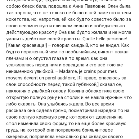
собою блеск бала, подошла к Анне Павловне. Элен была
так хороша, что не только не было в ней заметно и тени
кокетства, но, напротив, ей как будто совестно было за
свою несомненную и слишком сильно и победительно
действующую красоту. Она как будто желала и не могла
умалить действие своей красоты. Quelle belle personne!
[Какая красавица!] – говорил каждый, кто ее видел. Как
будто пораженный чем то необычайным, виконт пожал
плечами и о опустил глаза в то время, как она
усаживалась перед ним и освещала и его всё тою же
неизменною улыбкой. – Madame, je crains pour mes
moyens devant un pareil auditoire, [Я, право, опасаюсь за
свои способности перед такой публикой,] сказал он,
наклоняя с улыбкой голову. Княжна облокотила свою
открытую полную руку на столик и не нашла нужным что
либо сказать. Она улыбаясь ждала. Во все время
рассказа она сидела прямо, посматривая изредка то на
свою полную красивую руку, которая от давления на
стол изменила свою форму, то на еще более красивую
грудь, на которой она поправляла брильянтовое
ожерелье; поправляла несколько раз складки своего