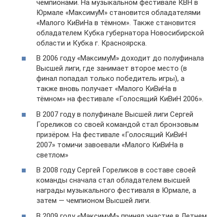
чемпионами. На музыкальном фестивале КВН в
Юрмале «МаксимуМ» становится обладателями
«Малого КиВиНа в тёмном». Также становится
обладателем Кубка губернатора Новосибирской
области и Кубка г. Красноярска.
В 2006 году «МаксимуМ» доходит до полуфинала
Высшей лиги, где занимает второе место (в
финал попадал только победитель игры), а
также вновь получает «Малого КиВиНа в
тёмном» на фестивале «Голосящий КиВиН 2006».
В 2007 году в полуфинале Высшей лиги Сергей
Гореликов со своей командой стал бронзовым
призёром. На фестивале «Голосящий КиВиН
2007» томичи завоевали «Малого КиВиНа в
светлом»
В 2008 году Сергей Гореликов в составе своей
команды сначала стал обладателем высшей
награды музыкального фестиваля в Юрмале, а
затем — чемпионом Высшей лиги.
В 2009 году «МаксимуМ» принял участие в Летнем