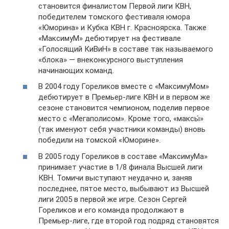
становится финалистом Первой лиги КВН,
победителем томского фестиваля юмора
«Юморина» и Кубка КВН г. Красноярска. Также
«МаксимуМ» дебютирует на фестивале
«Голосящий КиВиН» в составе так называемого
«блока» — внеконкурсного выступления
начинающих команд.
В 2004 году Гореликов вместе с «МаксимуМом»
дебютирует в Премьер-лиге КВН и в первом же
сезоне становится чемпионом, поделив первое
место с «Мегаполисом». Кроме того, «максы́»
(так именуют себя участники команды) вновь
победили на томской «Юморине».
В 2005 году Гореликов в составе «МаксимуМа»
принимает участие в 1/8 финала Высшей лиги
КВН. Томичи выступают неудачно и, заняв
последнее, пятое место, выбывают из Высшей
лиги 2005 в первой же игре. Сезон Сергей
Гореликов и его команда продолжают в
Премьер-лиге, где второй год подряд становятся