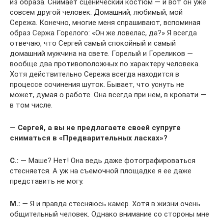
из образа. Снимает сценический костюм — и вот он уже
совсем другой человек. Домашний, любимый, мой
Сережа. Конечно, многие меня спрашивают, вспоминая
образ Сержа Горелого: «Он же ловелас, да?» Я всегда
отвечаю, что Сергей самый спокойный и самый
домашний мужчина на свете. Горелый и Гореликов —
вообще два противоположных по характеру человека.
Хотя действительно Сережа всегда находится в
процессе сочинения шуток. Бывает, что уснуть не
может, думая о работе. Она всегда при нем, в кровати —
в том числе.
— Сергей, а вы не предлагаете своей супруге
сниматься в «Предварительных ласках»?
С.:
— Маше? Нет! Она ведь даже фотографироваться
стесняется. А уж на съемочной площадке я ее даже
представить не могу.
М.:
— Я и правда стесняюсь камер. Хотя в жизни очень
общительный человек. Однако внимание со стороны мне