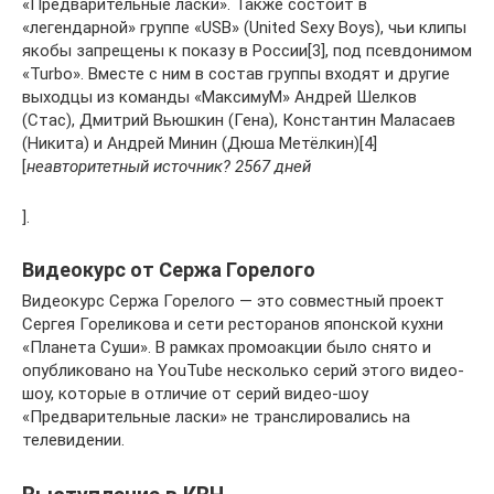
«Предварительные ласки». Также состоит в
«легендарной» группе «USB» (United Sexy Boys), чьи клипы
якобы запрещены к показу в России[3], под псевдонимом
«Turbo». Вместе с ним в состав группы входят и другие
выходцы из команды «МаксимуМ» Андрей Шелков
(Стас), Дмитрий Вьюшкин (Гена), Константин Маласаев
(Никита) и Андрей Минин (Дюша Метёлкин)[4]
[
неавторитетный источник? 2567 дней
].
Видеокурс от Сержа Горелого
Видеокурс Сержа Горелого — это совместный проект
Сергея Гореликова и сети ресторанов японской кухни
«Планета Суши». В рамках промоакции было снято и
опубликовано на YouTube несколько серий этого видео-
шоу, которые в отличие от серий видео-шоу
«Предварительные ласки» не транслировались на
телевидении.