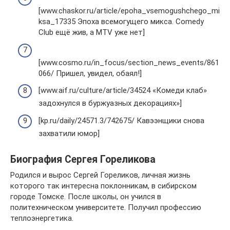
[www.chaskor.ru/article/epoha_vsemogushchego_mi
ksa_17335 Эпоха всемогущего микса. Comedy
Club ещё жив, а MTV уже нет]
[www.cosmo.ru/in_focus/section_news_events/861
066/ Пришел, увидел, обаял!]
[www.aif.ru/culture/article/34524 «Комеди клаб»
задохнулся в буржуазных декорациях»]
[kp.ru/daily/24571.3/742675/ Кавээнщики снова
захватили юмор]
Биография Сергея Гореликова
Родился и вырос Сергей Гореликов, личная жизнь
которого так интересна поклонникам, в сибирском
городе Томске. После школы, он учился в
политехническом университете. Получил профессию
теплоэнергетика.