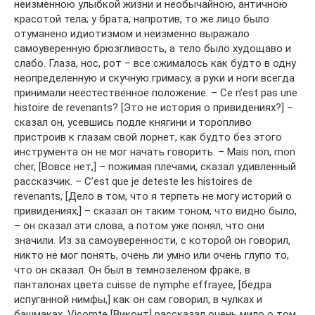
неизменною улыбкой жизни и необычайною, античною
красотой тела; у брата, напротив, то же лицо было
отуманено идиотизмом и неизменно выражало
самоуверенную брюзгливость, а тело было худощаво и
слабо. Глаза, нос, рот – все сжималось как будто в одну
неопределенную и скучную гримасу, а руки и ноги всегда
принимали неестественное положение. – Ce n’est pas une
histoire de revenants? [Это не история о привидениях?] –
сказал он, усевшись подле княгини и торопливо
пристроив к глазам свой лорнет, как будто без этого
инструмента он не мог начать говорить. – Mais non, mon
cher, [Вовсе нет,] – пожимая плечами, сказал удивленный
рассказчик. – C’est que je deteste les histoires de
revenants, [Дело в том, что я терпеть не могу историй о
привидениях,] – сказал он таким тоном, что видно было,
– он сказал эти слова, а потом уже понял, что они
значили. Из за самоуверенности, с которой он говорил,
никто не мог понять, очень ли умно или очень глупо то,
что он сказал. Он был в темнозеленом фраке, в
панталонах цвета cuisse de nymphe effrayee, [бедра
испуганной нимфы,] как он сам говорил, в чулках и
башмаках. Vicomte [Виконт] рассказал очень мило о том