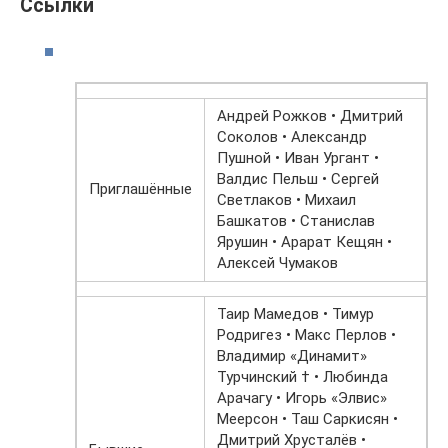
Ссылки
Андрей Рожков • Дмитрий
Соколов • Александр
Пушной • Иван Ургант •
Валдис Пельш • Сергей
Приглашённые
Светлаков • Михаил
Башкатов • Станислав
Ярушин • Арарат Кещян •
Алексей Чумаков
Таир Мамедов • Тимур
Родригез • Макс Перлов •
Владимир «Динамит»
Турчинский † • Любинда
Арачагу • Игорь «Элвис»
Меерсон • Таш Саркисян •
Дмитрий Хрусталёв •