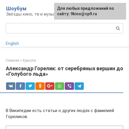
Перейти
Шоубум
Для любых предложений по
к
Звёзды кино, тв и музыки
сайту: 9kino@cp9.ru
контенту
Поиск:
English
Главная
»
Красота
Александр Горелик: от серебряных вершин до
«Голубого льда»
В Википедии есть статьи о других людях с фамилией
Гореликов.