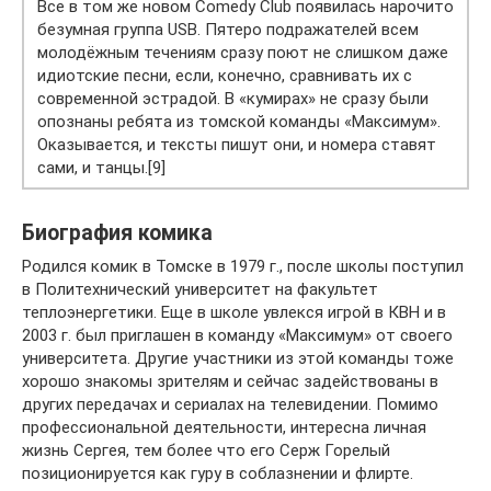
Все в том же новом Comedy Club появилась нарочито
безумная группа USB. Пятеро подражателей всем
молодёжным течениям сразу поют не слишком даже
идиотские песни, если, конечно, сравнивать их с
современной эстрадой. В «кумирах» не сразу были
опознаны ребята из томской команды «Максимум».
Оказывается, и тексты пишут они, и номера ставят
сами, и танцы.[9]
Биография комика
Родился комик в Томске в 1979 г., после школы поступил
в Политехнический университет на факультет
теплоэнергетики. Еще в школе увлекся игрой в КВН и в
2003 г. был приглашен в команду «Максимум» от своего
университета. Другие участники из этой команды тоже
хорошо знакомы зрителям и сейчас задействованы в
других передачах и сериалах на телевидении. Помимо
профессиональной деятельности, интересна личная
жизнь Сергея, тем более что его Серж Горелый
позиционируется как гуру в соблазнении и флирте.