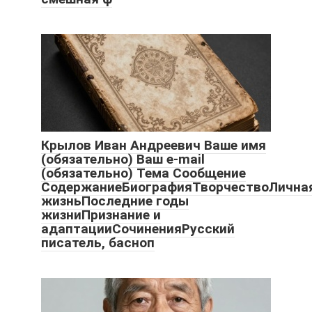
Крылов Иван Андреевич Ваше имя
(обязательно) Ваш e-mail
(обязательно) Тема Сообщение
СодержаниеБиографияТворчествоЛична
жизньПоследние годы
жизниПризнание и
адаптацииСочиненияРусский
писатель, басноп