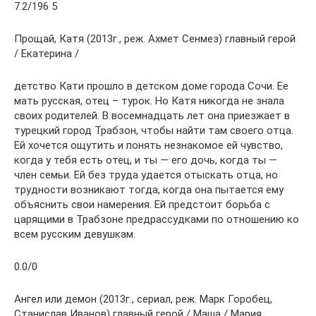
7.2/196 5
Прощай, Катя (2013г., реж. Ахмет Сенмез) главный герой
/ Екатерина /
детство Кати прошло в детском доме города Сочи. Ее
мать русская, отец – турок. Но Катя никогда не знала
своих родителей. В восемнадцать лет она приезжает в
турецкий город Трабзон, чтобы найти там своего отца.
Ей хочется ощутить и понять незнакомое ей чувство,
когда у тебя есть отец, и ты — его дочь, когда ты —
член семьи. Ей без труда удается отыскать отца, но
трудности возникают тогда, когда она пытается ему
объяснить свои намерения. Ей предстоит борьба с
царящими в Трабзоне предрассудками по отношению ко
всем русским девушкам.
0.0/0
Ангел или демон (2013г., сериал, реж. Марк Горобец,
Станислав Иванов) главный герой / Маша / Мария