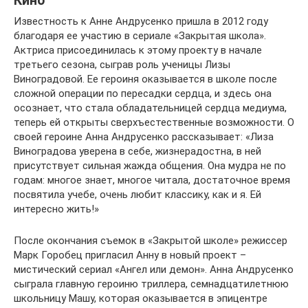
Кино
Известность к Анне Андрусенко пришла в 2012 году
благодаря ее участию в сериале «Закрытая школа».
Актриса присоединилась к этому проекту в начале
третьего сезона, сыграв роль ученицы Лизы
Виноградовой. Ее героиня оказывается в школе после
сложной операции по пересадки сердца, и здесь она
осознает, что стала обладательницей сердца медиума,
теперь ей открыты сверхъестественные возможности. О
своей героине Анна Андрусенко рассказывает: «Лиза
Виноградова уверена в себе, жизнерадостна, в ней
присутствует сильная жажда общения. Она мудра не по
годам: многое знает, многое читала, достаточное время
посвятила учебе, очень любит классику, как и я. Ей
интересно жить!»
После окончания съемок в «Закрытой школе» режиссер
Марк Горобец пригласил Анну в новый проект –
мистический сериал «Ангел или демон». Анна Андрусенко
сыграла главную героиню триллера, семнадцатилетнюю
школьницу Машу, которая оказывается в эпицентре