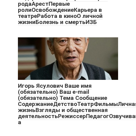
родаАрестПервые
ролиОсвобождениеКарьера в
театреРабота в киноО личной
жизниБолезнь и смертьИЗБ
Игорь Ясулович Ваше имя
(обязательно) Ваш e-mail
(обязательно) Тема Сообщение
СодержаниеДетствоТеатрФильмыЛична
жизньВзгляды и общественная
деятельностьРежиссерПедагогОзвучив
а