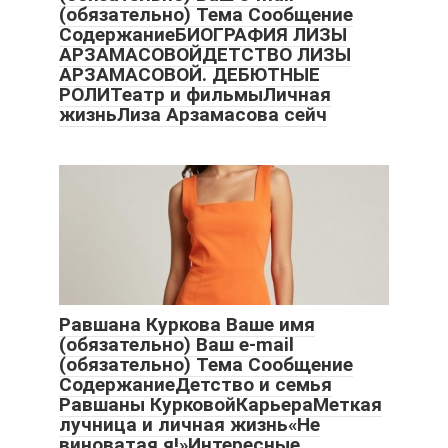
(обязательно) Тема Сообщение
СодержаниеБИОГРАФИЯ ЛИЗЫ
АРЗАМАСОВОЙДЕТСТВО ЛИЗЫ
АРЗАМАСОВОЙ. ДЕБЮТНЫЕ
РОЛИТеатр и фильмыЛичная
жизньЛиза Арзамасова сейч
Равшана Куркова Ваше имя
(обязательно) Ваш e-mail
(обязательно) Тема Сообщение
СодержаниеДетство и семья
Равшаны КурковойКарьераМеткая
лучница и личная жизнь«Не
виноватая я!»Интересные