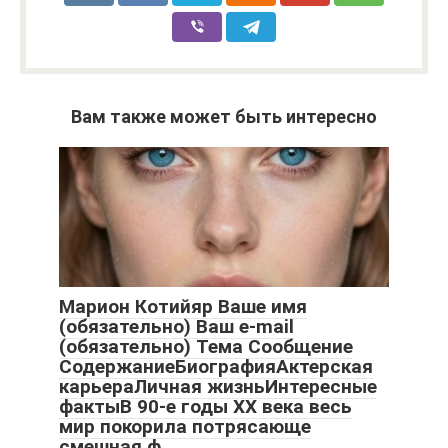
Вам также может быть интересно
Марион Котийяр Ваше имя
(обязательно) Ваш e-mail
(обязательно) Тема Сообщение
СодержаниеБиографияАктерская
карьераЛичная жизньИнтересныe
фактыВ 90-е годы XX века весь
мир покорила потрясающе
смешная ф