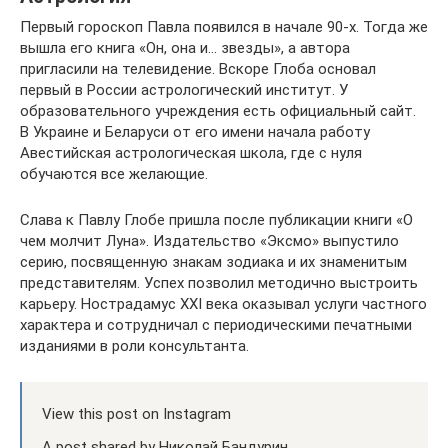
Первый гороскоп Павла появился в начале 90-х. Тогда же
вышла его книга «Oн, oна и… звезды», а автора
пригласили на телевидение. Вскоре Глоба основал
первый в России астрологический институт. У
образовательного учреждения есть официальный сайт.
В Украине и Беларуси от его имени начала работу
Авестийская астрологическая школа, где с нуля
обучаются все желающие.
Слава к Павлу Глобе пришла после публикации книги «О
чем молчит Луна». Издательство «Эксмо» выпустило
серию, посвященную знакам зодиака и их знаменитым
представителям. Успех позволил методично выстроить
карьеру. Нострадамус XXI века оказывал услуги частного
характера и сотрудничал с периодическими печатными
изданиями в роли консультанта.
View this post on Instagram
A post shared by Николай Бандурин