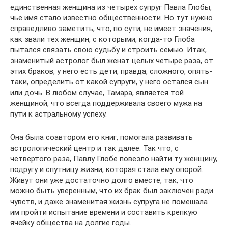
единственная женщина из четырех супруг Павла Глобы,
чье имя стало известно общественности. Но тут нужно
справедливо заметить, что, по сути, не имеет значения,
как звали тех женщин, с которыми, когда-то Глоба
пытался связать свою судьбу и строить семью. Итак,
знаменитый астролог был женат целых четыре раза, от
этих браков, у него есть дети, правда, сложного, опять-
таки, определить от какой супруги, у него остался сын
или дочь. В любом случае, Тамара, является той
женщиной, что всегда поддерживала своего мужа на
пути к астральному успеху.
Она была соавтором его книг, помогала развивать
астрологический центр и так далее. Так что, с
четвертого раза, Павлу Глобе повезло найти ту женщину,
подругу и спутницу жизни, которая стала ему опорой.
Живут они уже достаточно долго вместе, так, что
можно быть уверенным, что их брак был заключен ради
чувств, и даже знаменитая жизнь супруга не помешала
им пройти испытание времени и составить крепкую
ячейку общества на долгие годы.