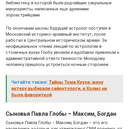
библиотеку, в которой были редчайшие сакральные
манускрипты, написанные еще древними
зороастрийцами.
По окончании школы будущий астролог поступил в
Московский историко-архивный институт, после
работал в Центральном историческом архиве. За
неофициальное чтение лекций по астрологии в
столичных вузах Глобу уволили и вдобавок привлекли к
административной ответственности. Молодому
человеку пришлось устроиться ночным сторожем.
Читайте также:
Тайны Тома Круза: жену
актеру выбирали сайентологи, и Холмс не
была фавориткой
Сыновья Павла Глобы – Максим, Богдан
Сыновья Павла Глобы – Максим, Богдан – это его
наследники, которые, как утверждают СМИ родились от