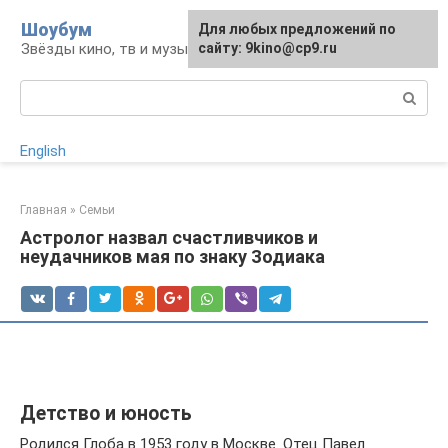
Перейти
Шоубум
Для любых предложений по
к
Звёзды кино, тв и музыки
сайту: 9kino@cp9.ru
контенту
Поиск:
English
Главная
»
Семьи
Астролог назвал счастливчиков и
неудачников мая по знаку Зодиака
Детство и юность
Родился Глоба в 1953 году в Москве. Отец Павел