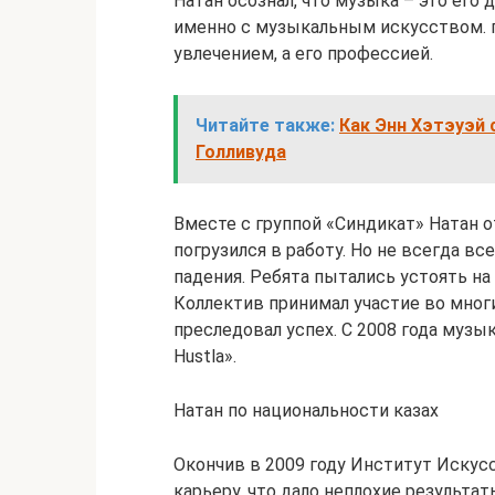
Натан осознал, что музыка – это его
именно с музыкальным искусством. п
увлечением, а его профессией.
Читайте также:
Как Энн Хэтэуэй
Голливуда
Вместе с группой «Синдикат» Натан 
погрузился в работу. Но не всегда вс
падения. Ребята пытались устоять на 
Коллектив принимал участие во многи
преследовал успех. С 2008 года муз
Hustla».
Натан по национальности казах
Окончив в 2009 году Институт Искус
карьеру, что дало неплохие результат