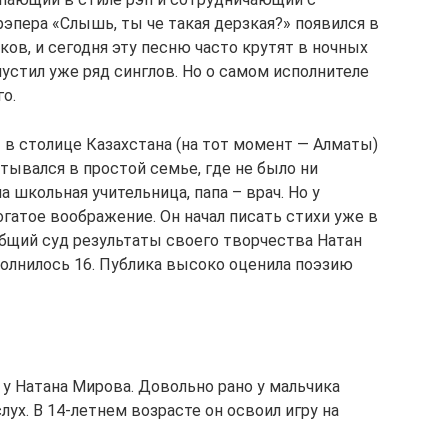
 рэпера «Слышь, ты че такая дерзкая?» появился в
ков, и сегодня эту песню часто крутят в ночных
устил уже ряд синглов. Но о самом исполнителе
о.
т в столице Казахстана (на тот момент — Алматы)
итывался в простой семье, где не было ни
 школьная учительница, папа – врач. Но у
огатое воображение. Он начал писать стихи уже в
общий суд результаты своего творчества Натан
полнилось 16. Публика высоко оценила поэзию
 у Натана Мирова. Довольно рано у мальчика
х. В 14-летнем возрасте он освоил игру на