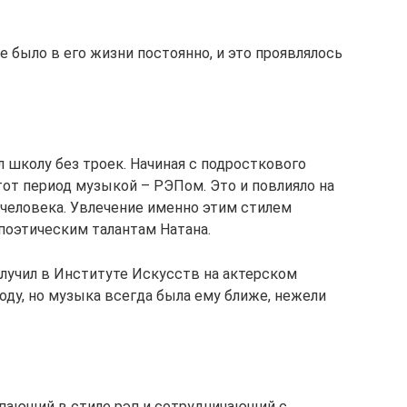
е было в его жизни постоянно, и это проявлялось
л школу без троек. Начиная с подросткового
 тот период музыкой – РЭПом. Это и повлияло на
человека. Увлечение именно этим стилем
поэтическим талантам Натана.
лучил в Институте Искусств на актерском
году, но музыка всегда была ему ближе, нежели
пающий в стиле рэп и сотрудничающий с