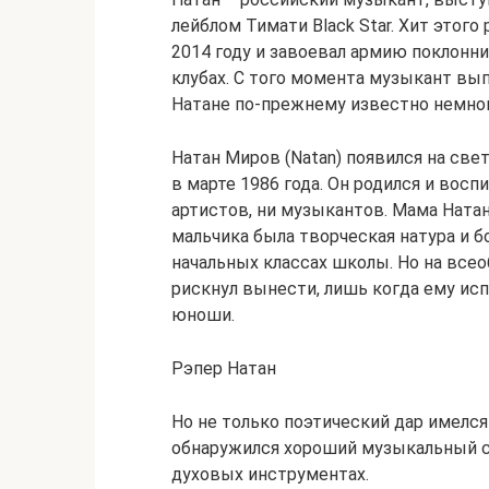
лейблом Тимати Black Star. Хит этого
2014 году и завоевал армию поклонни
клубах. С того момента музыкант вып
Натане по-прежнему известно немног
Натан Миров (Natan) появился на све
в марте 1986 года. Он родился и восп
артистов, ни музыкантов. Мама Натана
мальчика была творческая натура и б
начальных классах школы. Но на все
рискнул вынести, лишь когда ему ис
юноши.
Рэпер Натан
Но не только поэтический дар имелся
обнаружился хороший музыкальный слу
духовых инструментах.