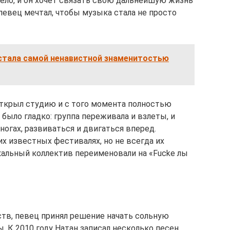
 дело, и он хочет связать свою дальнейшую жизнь
евец мечтал, чтобы музыка стала не просто
 стала самой ненавистной знаменитостью
открыл студию и с того момента полностью
е было гладко: группа переживала и взлеты, и
ногах, развиваться и двигаться вперед.
х известных фестивалях, но не всегда их
ыкальный коллектив переименовали на «Fucke лы
ств, певец принял решение начать сольную
ы. К 2010 году Натан записал несколько песен,