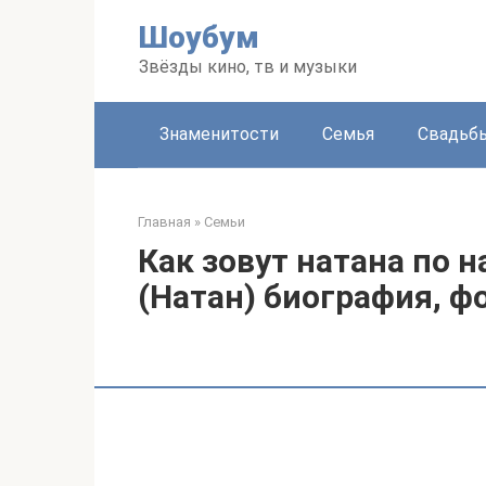
Перейти
Шоубум
к
контенту
Звёзды кино, тв и музыки
Знаменитости
Семья
Свадьб
Главная
»
Семьи
Как зовут натана по 
(Натан) биография, ф