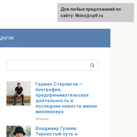
Для любых предложений по
English
сайту: 9kino@cp9.ru
ругое
Поиск:
Герман Стерлигов —
биография,
предпринимательская
деятельность и
последние новости жизни
миллионера
Жизнь
Владимир Гуляев:
Тернистый путь и