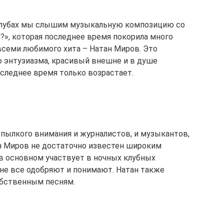
х клубах мы слышим музыкальную композицию со
?», которая последнее время покорила много
всеми любимого хита – Натан Миров. Это
о энтузиазма, красивый внешне и в душе
оследнее время только возрастает.
 пылкого внимания и журналистов, и музыкантов,
ан Миров не достаточно известен широким
ц в основном участвует в ночных клубных
 не все одобряют и понимают. Натан также
обственным песням.