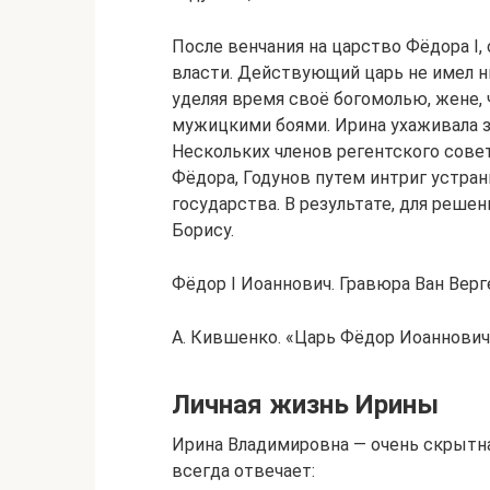
После венчания на царство Фёдора I,
власти. Действующий царь не имел н
уделяя время своё богомолью, жене,
мужицкими боями. Ирина ухаживала за
Нескольких членов регентского сове
Фёдора, Годунов путем интриг устра
государства. В результате, для реше
Борису.
Фёдор I Иоаннович. Гравюра Ван Верг
А. Кившенко. «Царь Фёдор Иоаннович
Личная жизнь Ирины
Ирина Владимировна — очень скрытна
всегда отвечает: