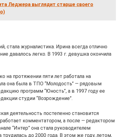
Хита Леджера выглядит старше своего
о)
й, стала журналистика. Ирина всегда отлично
ние давалось легко. В 1993 г. девушка окончила
о на протяжении пяти лет работала на
ала она была в ТПО “Молодость” — рядовым
едакцию программ “Юность”, а в 1997 году ее
едакции студии “Возрождение”.
ская деятельность постепенно становится
о работает комментатором, а после — редактором
анале “Интер” она стала руководителем
трудилась до 2000 года. В этом же году, летом,