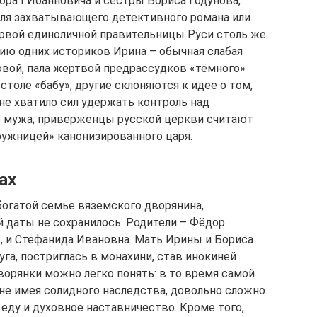
ра І Иоанновича и сестры Бориса Годунова,
ля захватывающего детективного романа или
рвой единоличной правительницы Руси столь же
ению одних историков Ирина – обычная слабая
овой, пала жертвой предрассудков «тёмного»
столе «бабу»; другие склоняются к идее о том,
не хватило сил удержать контроль над
о мужа; приверженцы русской церкви считают
ужницей» канонизированного царя.
ах
богатой семье вяземского дворянина,
й даты не сохранилось. Родители – Фёдор
, и Стефанида Ивановна. Мать Ирины и Бориса
уга, постриглась в монахини, став инокиней
орянки можно легко понять: в то время самой
не имея солидного наследства, довольно сложно.
еду и духовное наставничество. Кроме того,