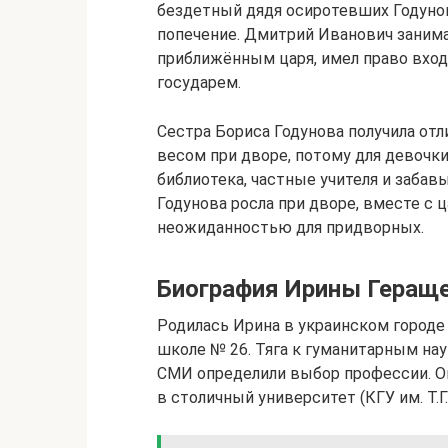
бездетный дядя осиротевших Годунов
попечение. Дмитрий Иванович занима
приближённым царя, имел право вход
государем.
Сестра Бориса Годунова получила отл
весом при дворе, потому для девочк
библиотека, частные учителя и забав
Годунова росла при дворе, вместе с 
неожиданностью для придворных.
Биография Ирины Геращ
Родилась Ирина в украинском городе 
школе № 26. Тяга к гуманитарным на
СМИ определили выбор профессии. Око
в столичный университет (КГУ им. Т.Г