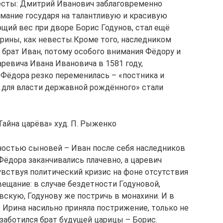
есты: Дмитрий Иванович заблаговременно
имание государя на талантливую и красивую
ющий вес при дворе Борис Годунов, стал ещё
рины, как невесты.Кроме того, наследником
 брат Иван, потому особого внимания Фёдору и
аревича Ивана Ивановича в 1581 году,
 Фёдора резко переменилась – «постника и
и для власти державной рождённого» стали
Тайна царёва» худ. П. Рыженко
ностью сыновей – Иван после себя наследников
Фёдора заканчивались плачевно, а царевич
вствуя политический кризис на фоне отсутствия
вещание: в случае бездетности Годуновой,
скую, Годунову же постричь в монахини. И в
Ирина насильно приняла пострижение, только не
озаботился брат будущей царицы – Борис.