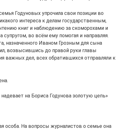
 семья Годуновых упрочила свои позиции во
икакого интереса к делам государственным,
 чтению книг и наблюдению за скоморохами и
 супругом, во всём ему помогая и направляя.
та, назначенного Иваном Грозным для сына
нил, возвысившись до правой руки главы
ния важных дел, всех обратившихся отправляли к
ена.
 надевает на Бориса Годунова золотую цепь»
я особа. На вопросы журналистов о семье она