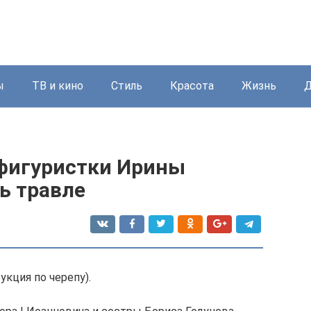
ы
ТВ и кино
Стиль
Красота
Жизнь
Д
фигуристки Ирины
ь травле
кция по черепу).