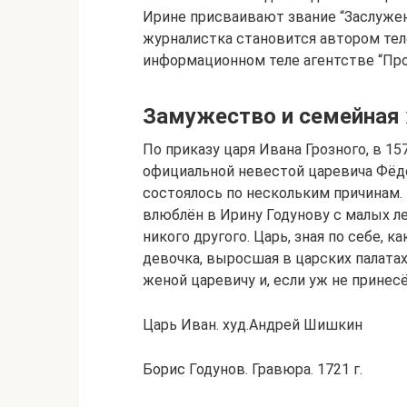
Ирине присваивают звание “Заслужен
журналистка становится автором те
информационном теле агентстве “Пр
Замужество и семейная
По приказу царя Ивана Грозного, в 1
официальной невестой царевича Фёдо
состоялось по нескольким причинам.
влюблён в Ирину Годунову с малых ле
никого другого. Царь, зная по себе, 
девочка, выросшая в царских палата
женой царевичу и, если уж не принесё
Царь Иван. худ.Андрей Шишкин
Борис Годунов. Гравюра. 1721 г.