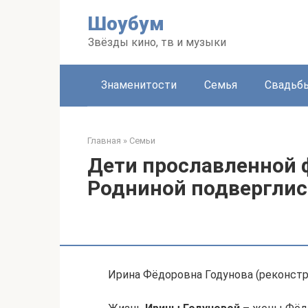
Перейти
Шоубум
к
контенту
Звёзды кино, тв и музыки
Знаменитости
Семья
Свадьб
Главная
»
Семьи
Дети прославленной 
Родниной подверглис
Ирина Фёдоровна Годунова (реконстру