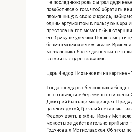
Не последнюю роль сыграл дядя нев
позаботился о том, чтоб обратить вн
племянницу; в свою очередь, набира
одним аргументом в пользу выбора И
престола на тот момент был старший
его браку не уделяли. После смерти ц
безмятежная и лёгкая жизнь Ирины и
молчальника, более для кельи, нежел
готовить к царствованию.
Царь Федор I Иоаннович на картине «
Тогда государь обеспокоился бездет
не оставил, все беременности жены 
Дмитрий был ещё младенцем. Предчу
царских детей, Грозный оставляет за
Фёдору взять в жёны Ирину Мстислав
монастыре действительно прибыло – 
Годунова, а Мстиславская. Об этом п