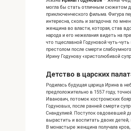
Жизнь
Ирины Годуновой
– жены Фёдо
могла бы стать отличным сюжетом д
приключенческого фильма. Фигура пе
интересна, сколь и загадочна: по мн
женщина во власти, которая, став вд
народа и его нежелания видеть на пре
что тщеславной Годуновой чуть-чуть 
престолом после смерти слабоумног
Ирину Годунову «христолюбивой супр
Детство в царских палат
Родилась будущая царица Ирина в не
предположительно в 1557 году, точно
Иванович, потомок костромских бояр
Годуновых, после ранней смерти супр
Снандулией. Поступок овдовевшей дв
вырастить и воспитать двоих детей, 
В монастыре женщина получала кров, 