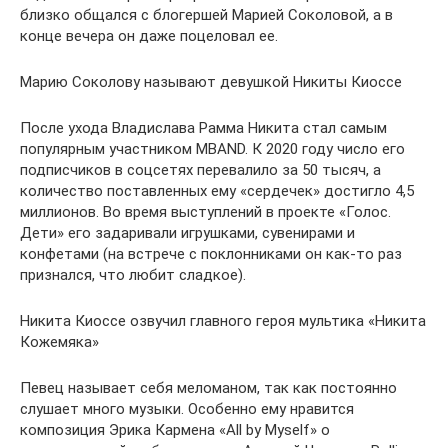
близко общался с блогершей Марией Соколовой, а в
конце вечера он даже поцеловал ее.
Марию Соколову называют девушкой Никиты Киоссе
После ухода Владислава Рамма Никита стал самым
популярным участником MBAND. К 2020 году число его
подписчиков в соцсетях перевалило за 50 тысяч, а
количество поставленных ему «сердечек» достигло 4,5
миллионов. Во время выступлений в проекте «Голос.
Дети» его задаривали игрушками, сувенирами и
конфетами (на встрече с поклонниками он как-то раз
признался, что любит сладкое).
Никита Киоссе озвучил главного героя мультика «Никита
Кожемяка»
Певец называет себя меломаном, так как постоянно
слушает много музыки. Особенно ему нравится
композиция Эрика Кармена «All by Myself» о