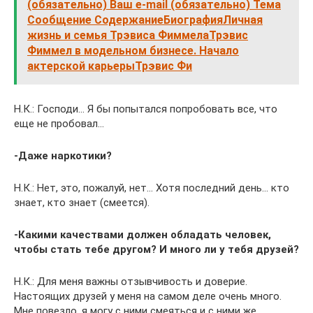
(обязательно) Ваш e-mail (обязательно) Тема
Сообщение СодержаниеБиографияЛичная
жизнь и семья Трэвиса ФиммелаТрэвис
Фиммел в модельном бизнесе. Начало
актерской карьерыТрэвис Фи
Н.К.: Господи… Я бы попытался попробовать все, что
еще не пробовал…
-Даже наркотики?
Н.К.: Нет, это, пожалуй, нет… Хотя последний день… кто
знает, кто знает (смеется).
-Какими качествами должен обладать человек,
чтобы стать тебе другом? И много ли у тебя друзей?
Н.К.: Для меня важны отзывчивость и доверие.
Настоящих друзей у меня на самом деле очень много.
Мне повезло, я могу с ними смеяться и с ними же