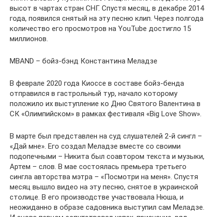
высот в чартах стран СНГ. Спустя месяц, в декабре 2014
года, появился снятый на эту песню клип. Через полгода
количество его просмотров на YouTube достигло 15
миллионов.
MBAND – бойз-бэнд Константина Меладзе
В феврале 2020 года Киоссе в составе бойз-бенда
отправился в гастрольный тур, начало которому
положило их выступление ко Дню Святого Валентина в
СК «Олимпийском» в рамках фестиваля «Big Love Show».
В марте был представлен на суд слушателей 2-й сингл –
«Дай мне». Его создал Меладзе вместе со своими
подопечными – Никита был соавтором текста и музыки,
Артем – слов. В мае состоялась премьера третьего
сингла авторства мэтра – «Посмотри на меня». Спустя
месяц вышло видео на эту песню, снятое в украинской
столице. В его производстве участвовала Нюша, и
неожиданно в образе садовника выступил сам Меладзе.