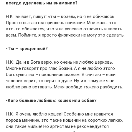
всегда уделяешь им внимание?
Н.К.: Бывает, пишут: «ты – козел», но я не обижаюсь.
Просто пытаются привлечь внимание. Мне жаль, что
кто-то обижается, что я не успеваю отвечать и писать
всем. Поймите, я просто физически не могу это сделать.
-Ты – крещенный?
Н.К.: Да, и в Бога верю, но очень не люблю церковь.
Многие говорят про глас Божий. А я не люблю этого
богохульства – поклонения иконам. Я считаю – если
человек верит, то верит в душе. Ну, и к тому же я не
люблю рано вставать. Меня вообще тяжело разбудить.
-Кого больше любишь: кошек или собак?
Н.К.: Я очень люблю кошек! Особенно мне нравится
порода манчкин, это такие кошечки на коротких лапках,
они такие милые! Но артистам не рекомендуется