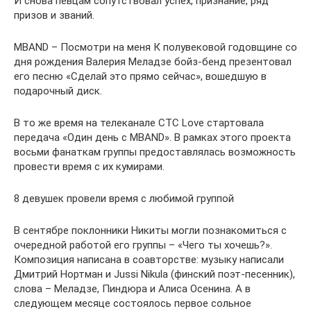
И снова певцам сопутствовал успех, признание, ряд
призов и званий.
MBAND – Посмотри на меня К полувековой годовщине со
дня рождения Валерия Меладзе бойз-бенд презентовал
его песню «Сделай это прямо сейчас», вошедшую в
подарочный диск.
В то же время на телеканале СТС Love стартовала
передача «Один день с MBAND». В рамках этого проекта
восьми фанаткам группы предоставлялась возможность
провести время с их кумирами.
8 девушек провели время с любимой группой
В сентябре поклонники Никиты могли познакомиться с
очередной работой его группы – «Чего ты хочешь?».
Композиция написана в соавторстве: музыку написали
Дмитрий Нортман и Jussi Nikula (финский поэт-песенник),
слова – Меладзе, Пиндюра и Алиса Осенина. А в
следующем месяце состоялось первое сольное