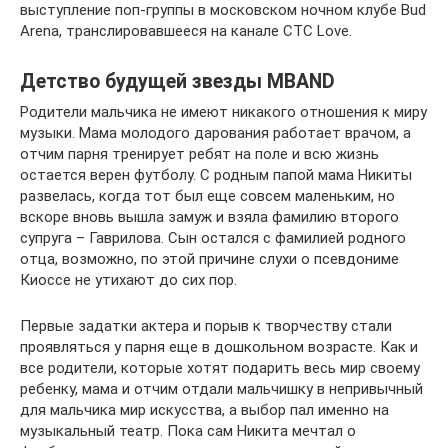
выступление поп-группы в московском ночном клубе Bud
Arena, транслировавшееся на канале СТС Love.
Детство будущей звезды MBAND
Родители мальчика не имеют никакого отношения к миру
музыки. Мама молодого дарования работает врачом, а
отчим парня тренирует ребят на поле и всю жизнь
остается верен футболу. С родным папой мама Никиты
развелась, когда тот был еще совсем маленьким, но
вскоре вновь вышла замуж и взяла фамилию второго
супруга – Гаврилова. Сын остался с фамилией родного
отца, возможно, по этой причине слухи о псевдониме
Киоссе не утихают до сих пор.
Первые задатки актера и порыв к творчеству стали
проявляться у парня еще в дошкольном возрасте. Как и
все родители, которые хотят подарить весь мир своему
ребенку, мама и отчим отдали мальчишку в непривычный
для мальчика мир искусства, а выбор пал именно на
музыкальный театр. Пока сам Никита мечтал о