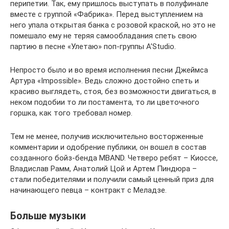
перипетии. Так, ему пришлось выступать в полуфинале
вместе с группой «Фабрика». Перед выступлением на
него упала открытая банка с розовой краской, но это не
помешало ему не теряя самообладания спеть свою
партию в песне «Улетаю» поп-группы A’Studio.
Непросто было и во время исполнения песни Джеймса
Артура «Impossible». Ведь сложно достойно спеть и
красиво выглядеть, стоя, без возможности двигаться, в
неком подобии то ли постамента, то ли цветочного
горшка, как того требовал номер.
Тем не менее, получив исключительно восторженные
комментарии и одобрение публики, он вошел в состав
созданного бойз-бенда MBAND. Четверо ребят – Киоссе,
Владислав Рамм, Анатолий Цой и Артем Пиндюра –
стали победителями и получили самый ценный приз для
начинающего певца – контракт с Меладзе.
Больше музыки