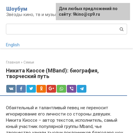
Перейти
Шоубум
Для любых предложений по
к
Звёзды кино, тв и музыки
сайту: 9kino@cp9.ru
контенту
Поиск:
English
Главная
»
Семьи
Никита Киоссе (MBand): биография,
творческий путь
Обаятельный и талантливый певец не переносит
игнорирование его личности со стороны девушек.
Никита Киоссе – автор текстов, исполнитель, самый
юный участник популярной группы Mband, чье
творчество узнали тысячи поклонников благодаря шоу