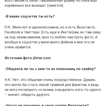
восстановить свою танцевальную форму. Но пока еще
корявенько все выходит (смеется).
-В каких соцсетях ты есть?
Н.К.: Меня нет в одноклассниках, но я есть Вконтакте,
Facebook и твиттере. Есть еще в Инстаграм, но там сижу
не под своим именем, просто люблю смотреть фото. А
вообще в соцсетях у меня много фейков и мне это не
очень нравится.
Источник фото jfstar.com
-Общался ли ты с кем-то из поклонниц по скайпу?
Н.К.: Нет, это общение очень посредственное. Думаю,
это могло бы стать некой травмой для фанатов, я ведь
не могу поговорить со всеми, а выделить кого-то одного
– значит, обидеть другого.
-Часто ли заходишь в свою группу Вконтакте?