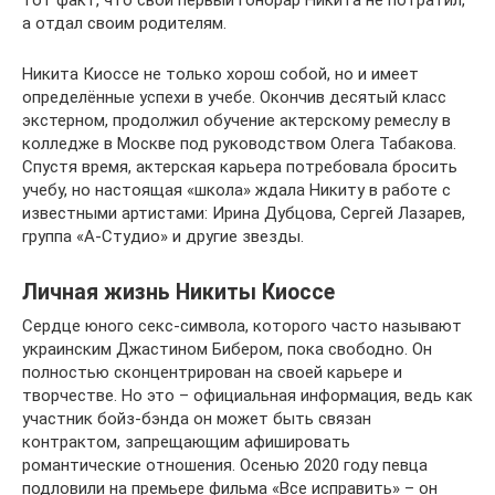
тот факт, что свой первый гонорар Никита не потратил,
а отдал своим родителям.
Никита Киоссе не только хорош собой, но и имеет
определённые успехи в учебе. Окончив десятый класс
экстерном, продолжил обучение актерскому ремеслу в
колледже в Москве под руководством Олега Табакова.
Спустя время, актерская карьера потребовала бросить
учебу, но настоящая «школа» ждала Никиту в работе с
известными артистами: Ирина Дубцова, Сергей Лазарев,
группа «А-Студио» и другие звезды.
Личная жизнь Никиты Киоссе
Сердце юного секс-символа, которого часто называют
украинским Джастином Бибером, пока свободно. Он
полностью сконцентрирован на своей карьере и
творчестве. Но это – официальная информация, ведь как
участник бойз-бэнда он может быть связан
контрактом, запрещающим афишировать
романтические отношения. Осенью 2020 году певца
подловили на премьере фильма «Все исправить» – он