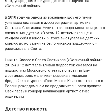
международном конкурсе детского творчества
«Солнечный зайчик».
В 2010 году на одном из вокальных шоу его пение
услышала сидевшая в жюри эстрадная артистка
Светлана Светикова. Никита так понравился певице, что
спела с ним дуэтом. «В этом 12-летнем рязанце я
увидела себя в юности. Я тоже выступала на детских
конкурсах, но у меня не было никакой поддержки», –
рассказывала Света.
Никита Киоссе и Света Светикова («Солнечный зайчик
2012») В 12 лет талантливый подросток оказался на
подмостках Московского театра оперетты. Ему
досталась роль мальчика-призрака в мюзикле
бродвейского уровня «Граф Монте-Кристо», ставшего в
России рекордсменом по продолжительности проката.
Свой первый гонорар начинающий артист отнес
родителям.
Детство и юность