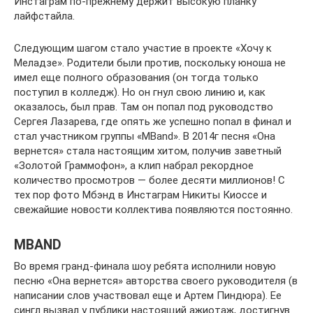
Инстаграм по-прежнему держит высокую планку
лайфстайла.
Следующим шагом стало участие в проекте «Хочу к
Меладзе». Родители были против, поскольку юноша не
имел еще полного образования (он тогда только
поступил в колледж). Но он гнул свою линию и, как
оказалось, был прав. Там он попал под руководство
Сергея Лазарева, где опять же успешно попал в финал и
стал участником группы «MBand». В 2014г песня «Она
вернется» стала настоящим хитом, получив заветный
«Золотой Граммофон», а клип набрал рекордное
количество просмотров — более десяти миллионов! С
тех пор фото Мбэнд в Инстаграм Никиты Киоссе и
свежайшие новости коллектива появляются постоянно.
MBAND
Во время гранд-финала шоу ребята исполнили новую
песню «Она вернется» авторства своего руководителя (в
написании слов участвовал еще и Артем Пиндюра). Ее
сингл вызвал у публики настоящий ажиотаж, достигнув