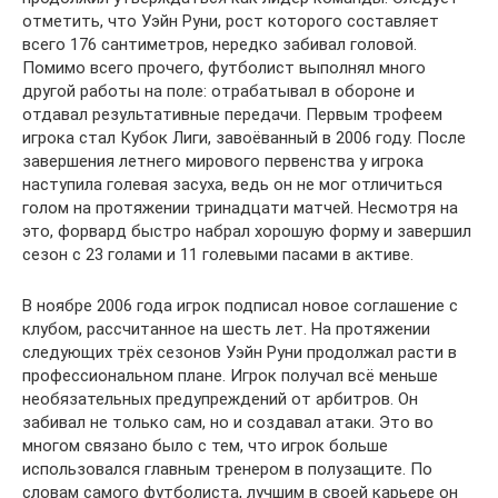
отметить, что Уэйн Руни, рост которого составляет
всего 176 сантиметров, нередко забивал головой.
Помимо всего прочего, футболист выполнял много
другой работы на поле: отрабатывал в обороне и
отдавал результативные передачи. Первым трофеем
игрока стал Кубок Лиги, завоёванный в 2006 году. После
завершения летнего мирового первенства у игрока
наступила голевая засуха, ведь он не мог отличиться
голом на протяжении тринадцати матчей. Несмотря на
это, форвард быстро набрал хорошую форму и завершил
сезон с 23 голами и 11 голевыми пасами в активе.
В ноябре 2006 года игрок подписал новое соглашение с
клубом, рассчитанное на шесть лет. На протяжении
следующих трёх сезонов Уэйн Руни продолжал расти в
профессиональном плане. Игрок получал всё меньше
необязательных предупреждений от арбитров. Он
забивал не только сам, но и создавал атаки. Это во
многом связано было с тем, что игрок больше
использовался главным тренером в полузащите. По
словам самого футболиста, лучшим в своей карьере он