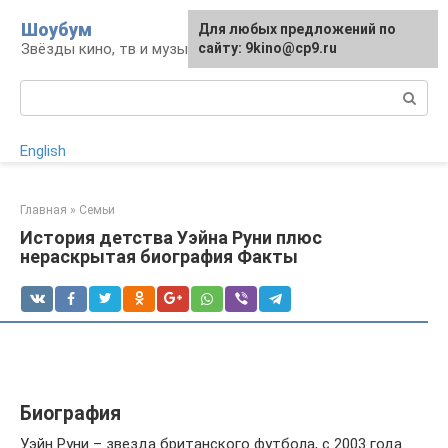
Перейти
Шоубум
Для любых предложений по
к
Звёзды кино, тв и музыки
сайту: 9kino@cp9.ru
контенту
Поиск:
English
Главная
»
Семьи
История детства Уэйна Руни плюс
нераскрытая биография Факты
Биография
Уэйн Руни – звезда британского футбола, с 2003 года