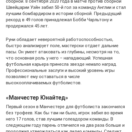
сборной. 8 сентября 2020 года в матче против сборной
Швейцарии Уэйн забил 50-й гол за команду Англии и стал
лучшим бомбардиром в истории сборной. Предыдущий
рекорд в 49 голов принадлежал Бобби Чарльтону и
продержался 45 лет.
Руни обладает невероятной работоспособностью,
быстро анализирует поле, мастерски отдает дальние
пасы. Он умеет атаковать из глубины, несмотря на то,
что основная роль у него – нападающий. Успешная
футбольная карьера принесла звезде немало наград.
Профессиональные заслуги и высокий уровень игры
позволяют ему оставаться в числе
высокооплачиваемых футболистов.
«Манчестер Юнайтед»
Первый сезон в Манчестере для футболиста закончился
без трофеев. Как бы там ни было, игрок забил во время
него 17 голов, став лучшим голеадором команды. В
следующем году парень отличился на два раза больше и
продолжил утверждаться как лидер команды. Следует