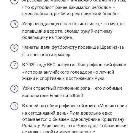
Агрессивные манеры Руни можно объяснить тем,
что футболист ранее занимался регболом –
смесью бокса, регби и греко-римской борьбы.
Удар нападающего настолько силен, что мяч, не
попавший в ворота, сломал руку 9-летнему
болельщику на трибуне.
Фанаты дали футболисту прозвище Шрек из-за
его внешности и манер.
В 2020 году ВВС выпустил биографический фильм
«История английского голеадора» о личной
жизни и спортивных достижениях Руни.
Уэйн страстный поклонник рэпа – его любимые
исполнители Eminemи 50Cent.
В своей автобиографической книге «Моя история
на сегодняшний день» Руни довольно едко
отзывается о бывшем одноклубнике Криштиану
Роналду. Уэйн пишет, что Рони просто физически
не может пройти мимо зеркала, не