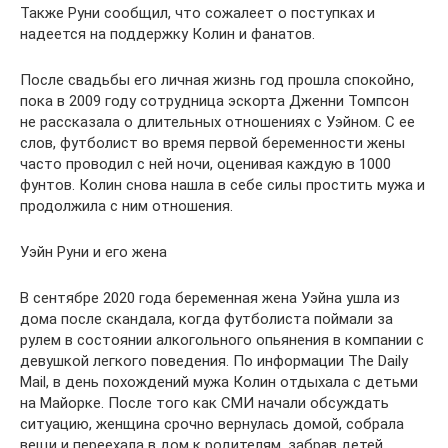
Также Руни сообщил, что сожалеет о поступках и
надеется на поддержку Колин и фанатов.
После свадьбы его личная жизнь год прошла спокойно,
пока в 2009 году сотрудница эскорта Дженни Томпсон
не рассказала о длительных отношениях с Уэйном. С ее
слов, футболист во время первой беременности жены
часто проводил с ней ночи, оценивая каждую в 1000
фунтов. Колин снова нашла в себе силы простить мужа и
продолжила с ним отношения.
Уэйн Руни и его жена
В сентябре 2020 года беременная жена Уэйна ушла из
дома после скандала, когда футболиста поймали за
рулем в состоянии алкогольного опьянения в компании с
девушкой легкого поведения. По информации The Daily
Mail, в день похождений мужа Колин отдыхала с детьми
на Майорке. После того как СМИ начали обсуждать
ситуацию, женщина срочно вернулась домой, собрала
вещи и переехала в дом к родителям, забрав детей.