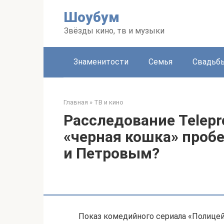
Перейти
Шоубум
к
контенту
Звёзды кино, тв и музыки
Знаменитости
Семья
Свадьб
Главная
»
ТВ и кино
Расследование Telepr
«черная кошка» про
и Петровым?
Показ комедийного сериала «Полицей