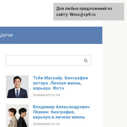
Для любых предложений по
English
сайту: 9kino@cp9.ru
ругое
Поиск:
Тоби Магуайр. Биография
актера. Личная жизнь,
карьера. Фото
Знаменитости
Владимир Александрович
Лёвкин: биография,
карьера и личная жизнь
Знаменитости