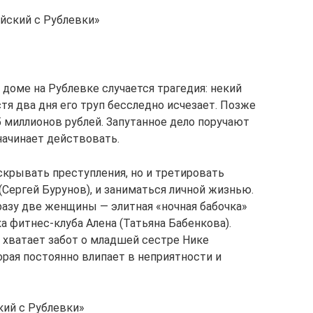
йский с Рублевки»
в доме на Рублевке случается трагедия: некий
стя два дня его труп бесследно исчезает. Позже
5 миллионов рублей. Запутанное дело поручают
начинает действовать.
скрывать преступления, но и третировать
(Сергей Бурунов), и заниматься личной жизнью.
разу две женщины — элитная «ночная бабочка»
а фитнес-клуба Алена (Татьяна Бабенкова).
у хватает забот о младшей сестре Нике
торая постоянно влипает в неприятности и
кий с Рублевки»