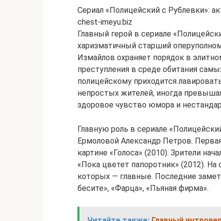
Сериал «Полицейский с Рублевки»: ак
chest-imeyu.biz
Главный герой в сериале «Полицейск
харизматичный старший оперуполном
Измайлов охраняет порядок в элитно
преступления в среде обитания самы
полицейскому приходится лавировать
непростых жителей, иногда превышая
здоровое чувство юмора и нестандар
Главную роль в сериале «Полицейский
Ермоловой Александр Петров. Первая 
картине «Голоса» (2010). Зрители нач
«Пока цветет папоротник» (2012). На 
которых — главные. Последние замет
бесите», «Фарца», «Пьяная фирма».
Читайте также:
Главный интровер