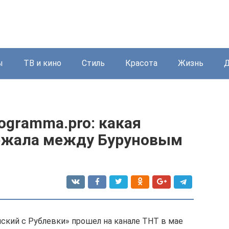
ы
ТВ и кино
Стиль
Красота
Жизнь
Д
ogramma.pro: какая
бежала между Буруновым
ский с Рублевки» прошел на канале ТНТ в мае