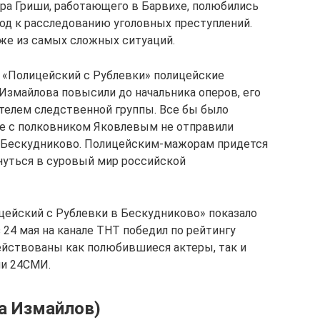
ера Гриши, работающего в Барвихе, полюбились
ход к расследованию уголовных преступлений.
же из самых сложных ситуаций.
 «Полицейский с Рублевки» полицейские
Измайлова повысили до начальника оперов, его
ителем следственной группы. Все бы было
аве с полковником Яковлевым не отправили
в Бескудниково. Полицейским-мажорам придется
нуться в суровый мир российской
ицейский с Рублевки в Бескудниково» показало
 24 мая на канале ТНТ победил по рейтингу
ействованы как полюбившиеся актеры, так и
ии 24СМИ.
а Измайлов)