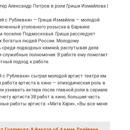
тер Александр Петров в роли Гриши Измайлова |
ий с Рублевки» — Гриша Измайлов — молодой
оченный уголовного розыска в Барвихе.
м поселке Подмосковья. Гриша расследует
х богатых людей России. Молодому
 среди подводных камней, распутывая дела
 служебные полномочия. В работе ему помогает
тный подход к работе.
 с Рублевки» сыграл молодой артист театра им.
работа артиста в кино — эпизодическая роль в
али узнавать актера после главной роли в сериале
счету артиста 38 работ в кино, большая часть
ные работы артиста: «Мата Хари», «Вы все меня
т Голливуда: 8 фактов об Адаме Драйвере