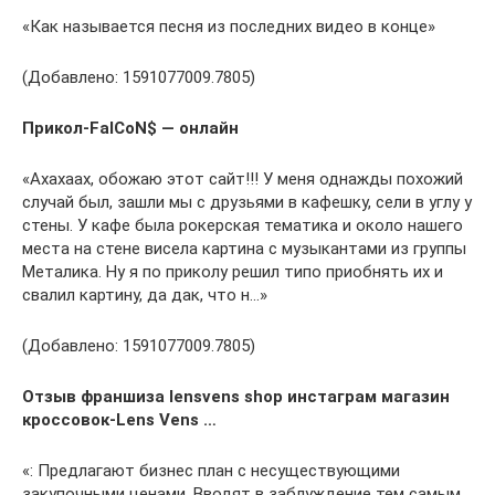
«Как называется песня из последних видео в конце»
(Добавлено: 1591077009.7805)
Прикол-FalCoN$ — онлайн
«Ахахаах, обожаю этот сайт!!! У меня однажды похожий
случай был, зашли мы с друзьями в кафешку, сели в углу у
стены. У кафе была рокерская тематика и около нашего
места на стене висела картина с музыкантами из группы
Металика. Ну я по приколу решил типо приобнять их и
свалил картину, да дак, что н…»
(Добавлено: 1591077009.7805)
Отзыв франшиза lensvens shop инстаграм магазин
кроссовок-Lens Vens …
«: Предлагают бизнес план с несуществующими
закупочными ценами. Вводят в заблуждение тем самым