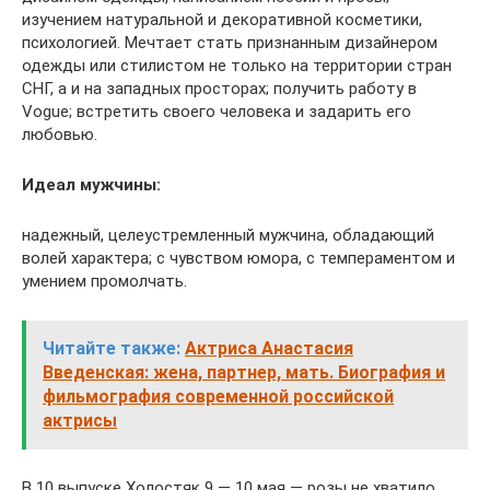
изучением натуральной и декоративной косметики,
психологией. Мечтает стать признанным дизайнером
одежды или стилистом не только на территории стран
СНГ, а и на западных просторах; получить работу в
Vogue; встретить своего человека и задарить его
любовью.
Идеал мужчины:
надежный, целеустремленный мужчина, обладающий
волей характера; с чувством юмора, с темпераментом и
умением промолчать.
Читайте также:
Актриса Анастасия
Введенская: жена, партнер, мать. Биография и
фильмография современной российской
актрисы
В 10 выпуске Холостяк 9 — 10 мая — розы не хватило