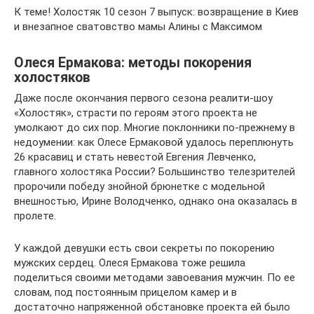
К теме! Холостяк 10 сезон 7 выпуск: возвращение в Киев
и внезапное сватовство мамы Алины с Максимом
Олеся Ермакова: методы покорения
холостяков
Даже после окончания первого сезона реалити-шоу
«Холостяк», страсти по героям этого проекта не
умолкают до сих пор. Многие поклонники по-прежнему в
недоумении: как Олесе Ермаковой удалось переплюнуть
26 красавиц и стать невестой Евгения Левченко,
главного холостяка России? Большинство телезрителей
пророчили победу знойной брюнетке с модельной
внешностью, Ирине Володченко, однако она оказалась в
пролете.
У каждой девушки есть свои секреты по покорению
мужских сердец. Олеся Ермакова тоже решила
поделиться своими методами завоевания мужчин. По ее
словам, под постоянным прицелом камер и в
достаточно напряженной обстановке проекта ей было