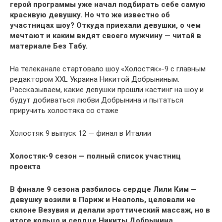
герой программы уже начал подбирать себе самую
красивую девушку. Но что же известно об
участницах шоу? Откуда приехали девушки, о чем
мечтают и каким видят своего мужчину — читай в
материале Без Табу.
На телеканале стартовало шоу «Холостяк»-9 с главным
редактором XXL Украина Никитой Добрыниным.
Рассказываем, какие девушки прошли кастинг на шоу и
будут добиваться любви Добрынина и пытаться
приручить холостяка со стаже
Холостяк 9 выпуск 12 — финал в Италии
Холостяк-9 сезон — полный список участниц
проекта
В финале 9 сезона разбилось сердце Лили Ким —
девушку возили в Париж и Неаполь, целовали не
склоне Везувия и делали эроттический массаж, но в
итоге кольцо и сердце Никиты Добрынина