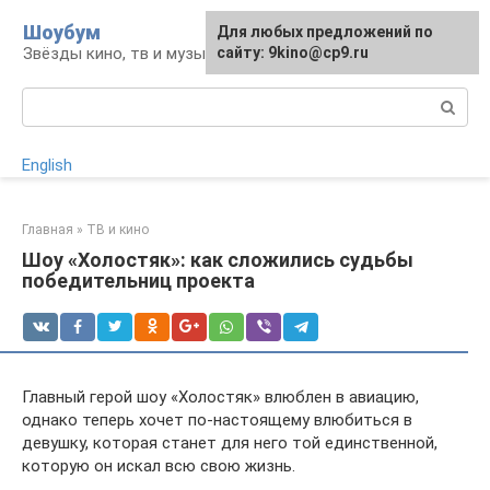
Перейти
Шоубум
Для любых предложений по
к
Звёзды кино, тв и музыки
сайту: 9kino@cp9.ru
контенту
Поиск:
English
Главная
»
ТВ и кино
Шоу «Холостяк»: как сложились судьбы
победительниц проекта
Главный герой шоу «Холостяк» влюблен в авиацию,
однако теперь хочет по-настоящему влюбиться в
девушку, которая станет для него той единственной,
которую он искал всю свою жизнь.