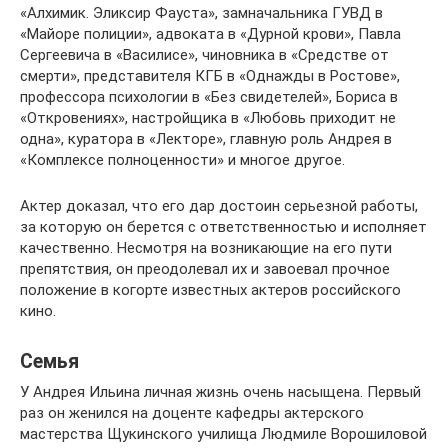
«Алхимик. Эликсир Фауста», замначальника ГУВД в
«Майоре полиции», адвоката в «Дурной крови», Павла
Сергеевича в «Василисе», чиновника в «Средстве от
смерти», представителя КГБ в «Однажды в Ростове»,
профессора психологии в «Без свидетелей», Бориса в
«Откровениях», настройщика в «Любовь приходит не
одна», куратора в «Лекторе», главную роль Андрея в
«Комплексе полноценности» и многое другое.
Актер доказал, что его дар достоин серьезной работы,
за которую он берется с ответственностью и исполняет
качественно. Несмотря на возникающие на его пути
препятствия, он преодолевал их и завоевал прочное
положение в когорте известных актеров российского
кино.
Семья
У Андрея Ильина личная жизнь очень насыщена. Первый
раз он женился на доценте кафедры актерского
мастерства Щукинского училища Людмиле Ворошиловой