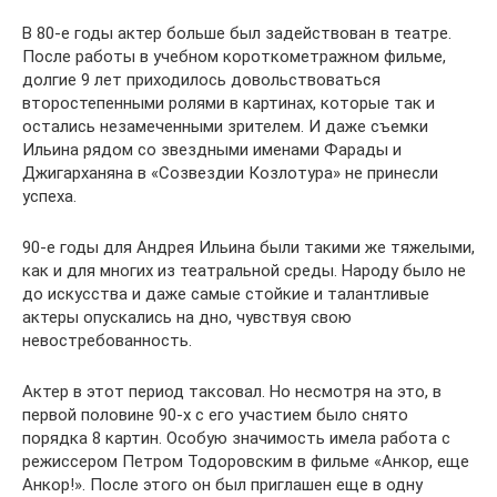
В 80-е годы актер больше был задействован в театре.
После работы в учебном короткометражном фильме,
долгие 9 лет приходилось довольствоваться
второстепенными ролями в картинах, которые так и
остались незамеченными зрителем. И даже съемки
Ильина рядом со звездными именами Фарады и
Джигарханяна в «Созвездии Козлотура» не принесли
успеха.
90-е годы для Андрея Ильина были такими же тяжелыми,
как и для многих из театральной среды. Народу было не
до искусства и даже самые стойкие и талантливые
актеры опускались на дно, чувствуя свою
невостребованность.
Актер в этот период таксовал. Но несмотря на это, в
первой половине 90-х с его участием было снято
порядка 8 картин. Особую значимость имела работа с
режиссером Петром Тодоровским в фильме «Анкор, еще
Анкор!». После этого он был приглашен еще в одну