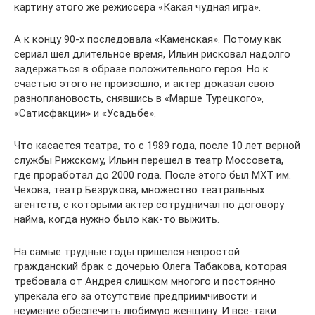
картину этого же режиссера «Какая чудная игра».
А к концу 90-х последовала «Каменская». Потому как
сериал шел длительное время, Ильин рисковал надолго
задержаться в образе положительного героя. Но к
счастью этого не произошло, и актер доказал свою
разноплановость, снявшись в «Марше Турецкого»,
«Сатисфакции» и «Усадьбе».
Что касается театра, то с 1989 года, после 10 лет верной
службы Рижскому, Ильин перешел в театр Моссовета,
где проработал до 2000 года. После этого был МХТ им.
Чехова, театр Безрукова, множество театральных
агентств, с которыми актер сотрудничал по договору
найма, когда нужно было как-то выжить.
На самые трудные годы пришелся непростой
гражданский брак с дочерью Олега Табакова, которая
требовала от Андрея слишком многого и постоянно
упрекала его за отсутствие предприимчивости и
неумение обеспечить любимую женщину. И все-таки