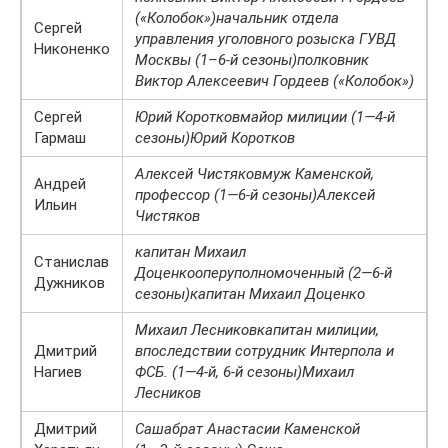
(«Колобок»)
начальник отдела
Сергей
управления уголовного розыска ГУВД
Никоненко
Москвы (1–6-й сезоны)
полковник
Виктор Алексеевич Гордеев («Колобок»)
Сергей
Юрий Коротков
майор милиции (1—4-й
Гармаш
сезоны)
Юрий Коротков
Алексей Чистяков
муж Каменской,
Андрей
профессор (1—6-й сезоны)
Алексей
Ильин
Чистяков
капитан Михаил
Станислав
Доценко
оперуполномоченный (2—6-й
Дужников
сезоны)
капитан Михаил Доценко
Михаил Лесников
капитан милиции,
Дмитрий
впоследствии сотрудник Интерпола и
Нагиев
ФСБ. (1—4-й, 6-й сезоны)
Михаил
Лесников
Дмитрий
Саша
брат Анастасии Каменской