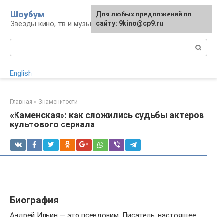
Перейти
Шоубум
Для любых предложений по
к
Звёзды кино, тв и музыки
сайту: 9kino@cp9.ru
контенту
Поиск:
English
Главная
»
Знаменитости
«Каменская»: как сложились судьбы актеров
культового сериала
Биография
Андрей Ильин — это псевдоним. Писатель, настоящее