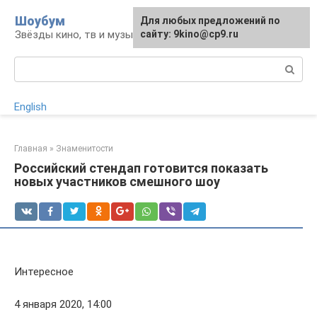
Перейти
Шоубум
Для любых предложений по
к
Звёзды кино, тв и музыки
сайту: 9kino@cp9.ru
контенту
Поиск:
English
Главная
»
Знаменитости
Российский стендап готовится показать
новых участников смешного шоу
Интересное
4 января 2020, 14:00