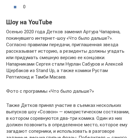
0
Шоу на YouTube
Осенью 2020 года Детков заменил Артура Чапаряна,
покинувшего интернет-шоу «Что было дальше?».
Согласно правилам передачи, приглашенная звезда
рассказывает историю, а резиденты должны угадать
или придумать смешную версию ее концовки.
Напарниками Сергея стали Нурлан Сабуров и Алексей
Щербаков из Stand Up, а также комики Рустам
Рептилоид и Тамби Масаев.
Фото с программы «Что было дальше?»
Также Детков принял участие в съемках нескольких
выпусков шоу «Созвон» — юмористическом состязании,
в котором соревнуются два-три комика. Один из них
должен позвонить в определенное место, которое ему
загадают соперники, и использовать в разговоре
заданные, весьма глупые фразы. Победителя — самого