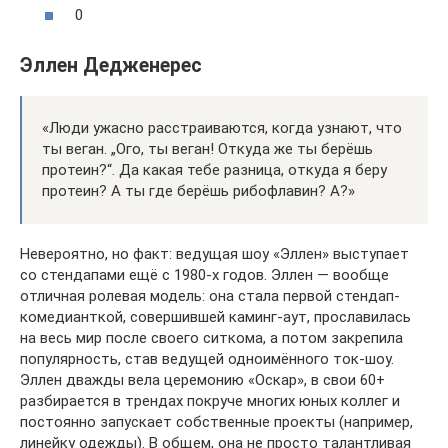
0
Эллен Дедженерес
«Люди ужасно расстраиваются, когда узнают, что
ты веган. „Ого, ты веган! Откуда же ты берёшь
протеин?“. Да какая тебе разница, откуда я беру
протеин? А ты где берёшь рибофлавин? А?»
Невероятно, но факт: ведущая шоу «Эллен» выступает
со стендапами ещё с 1980-х годов. Эллен — вообще
отличная ролевая модель: она стала первой стендап-
комедианткой, совершившей каминг-аут, прославилась
на весь мир после своего ситкома, а потом закрепила
популярность, став ведущей одноимённого ток-шоу.
Эллен дважды вела церемонию «Оскар», в свои 60+
разбирается в трендах покруче многих юных коллег и
постоянно запускает собственные проекты (например,
линейку одежды). В общем, она не просто талантливая