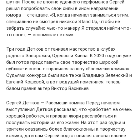
шутки. После не вполне удачного перфоманса Сергей
решил попробовать свои силы в ином направлении
юмора — стендапе. «Я, когда начинал заниматься этим,
специально не смотрел никакой Stand Up, чтобы не
забрать случайно чью-то манеру. Я старался найти что-
то свое», — вспоминает комик.
Три года Детков оттачивал мастерство в клубах
родного Запорожья, Одессы и Киева. К 2020 году он уже
был готов представить свое творчество широкой
публике и вновь отправился на шоу «Рассмеши комика».
Судьями конкурса были все те же Владимир Зеленский и
Евгений Кошевой, а вот ведущий поменялся: теперь
балом правил актер Виктор Васильев.
Сергей Детков — Рассмеши комика Перед началом
выступления Детков рассказал, что «работает на очень
хорошей работе», и призвал жюри расслабиться и
послушать истории из его жизни. На этот раз судьи и
зрители оказались более благосклонны к творчеству
комика, да и сам Сергей подготовился основательнее.