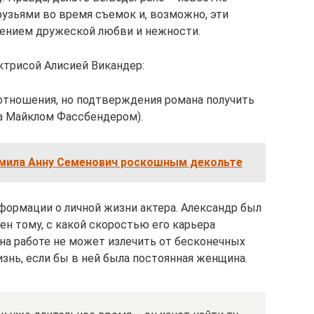
рузьями во время съемок и, возможно, эти
лением дружеской любви и нежности.
актрисой Алисией Викандер:
отношения, но подтверждения романа получить
за Майклом Фассбендером).
тмила Анну Семенович роскошным декольте
формации о личной жизни актера. Александр был
н тому, с какой скоростью его карьера
 на работе не может излечить от бесконечных
знь, если бы в ней была постоянная женщина.