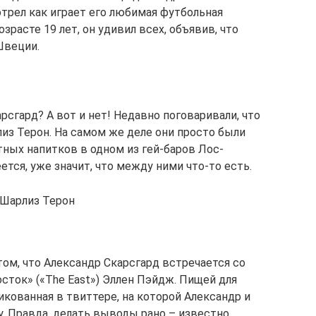
мотрел как играет его любимая футбольная
зрасте 19 лет, он удивил всех, объявив, что
Швеции.
арсгард? А вот и нет! Недавно поговаривали, что
из Терон. На самом же деле они просто были
ных напитков в одном из гей-баров Лос-
ется, уже значит, что между ними что-то есть.
 Шарлиз Терон
том, что Александр Скарсгард встречается со
сток» («The East») Эллен Пэйдж. Пищей для
икованная в твиттере, на которой Александр и
у. Правда, делать выводы рано – известно