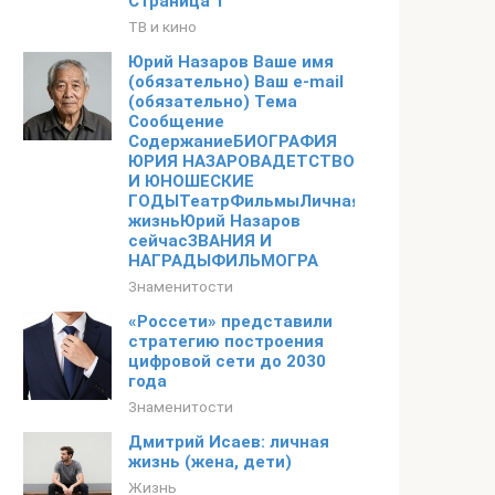
Страница 1
ТВ и кино
Юрий Назаров Ваше имя
(обязательно) Ваш e-mail
(обязательно) Тема
Сообщение
СодержаниеБИОГРАФИЯ
ЮРИЯ НАЗАРОВАДЕТСТВО
И ЮНОШЕСКИЕ
ГОДЫТеатрФильмыЛичная
жизньЮрий Назаров
сейчасЗВАНИЯ И
НАГРАДЫФИЛЬМОГРА
Знаменитости
«Россети» представили
стратегию построения
цифровой сети до 2030
года
Знаменитости
Дмитрий Исаев: личная
жизнь (жена, дети)
Жизнь