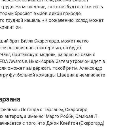
грудь. На мгновение, кажется будто это и есть
оторый бросает вызов дикой природе.
сто грудной кашель. «К сожалению, холод может
хрипит он.
ший брат Билла Скарсгарда, может легко
сле сегодняшнего интервью, он будет
анг, британскую модель, на одно из самых
DA Awards в Нью-Йорке. Затем утром он едет в
 если сможет выдержать такой ритм, Александр
 игру футбольной команды Швеции в чемпионате
арзана
 фильме «Легенда о Тарзане», Скарсгард
 актеров, а именно: Марго Робби, Сэмюэл Л.
чинается с того, что Джон Клейтон (Скарсгард)