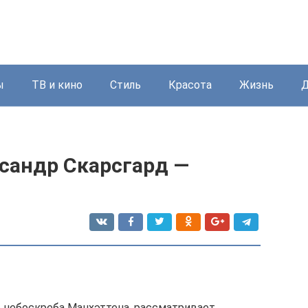
ы
ТВ и кино
Стиль
Красота
Жизнь
Д
сандр Скарсгард —
 небоскреба Манхэттена, рассматривает