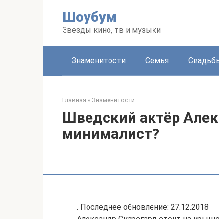
Перейти
Шоубум
к
контенту
Звёзды кино, тв и музыки
Знаменитости
Семья
Свадьб
Главная
»
Знаменитости
Шведский актёр Алек
минималист?
. Последнее обновление: 27.12.2018
Александр Скарсгард стоит на крыше