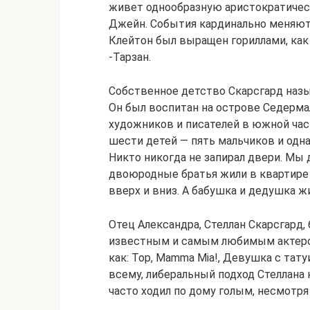
живет однообразную аристократичес
Джейн. События кардинально меняютс
Клейтон был выращен гориллами, как 
-Тарзан.
Собственное детство Скарсгард назы
Он был воспитан на острове Седерм
художников и писателей в южной час
шести детей — пять мальчиков и одна
Никто никогда не запирал двери. Мы 
двоюродные братья жили в квартире н
вверх и вниз. А бабушка и дедушка жи
Отец Александра, Стеллан Скарсгард,
известным и самым любимым актеро
как: Тор, Mamma Mia!, Девушка с тату
всему, либеральный подход Стеллана 
часто ходил по дому голым, несмотря