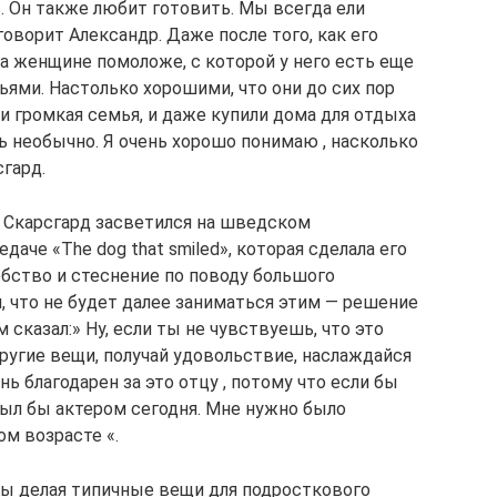
. Он также любит готовить. Мы всегда ели
говорит Александр. Даже после того, как его
на женщине помоложе, с которой у него есть еще
ьями. Настолько хорошими, что они до сих пор
и громкая семья, и даже купили дома для отдыха
нь необычно. Я очень хорошо понимаю , насколько
сгард.
 Скарсгард засветился на шведском
едаче «The dog that smiled», которая сделала его
бство и стеснение по поводу большого
, что не будет далее заниматься этим — решение
 сказал:» Ну, если ты не чувствуешь, что это
другие вещи, получай удовольствие, наслаждайся
нь благодарен за это отцу , потому что если бы
 был бы актером сегодня. Мне нужно было
ом возрасте «.
ды делая типичные вещи для подросткового