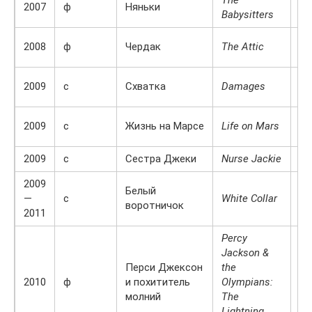
2007
ф
Няньки
Babysitters
Ей
Ав
2008
ф
Чердак
The Attic
Шт
Ли
2009
с
Схватка
Damages
Ар
Эм
2009
с
Жизнь на Марсе
Life on Mars
Уа
2009
с
Сестра Джеки
Nurse Jackie
де
2009
Белый
—
с
White Collar
Ке
воротничок
2011
Percy
Jackson &
Перси Джексон
the
Ан
2010
ф
и похититель
Olympians:
Че
молний
The
Lightning