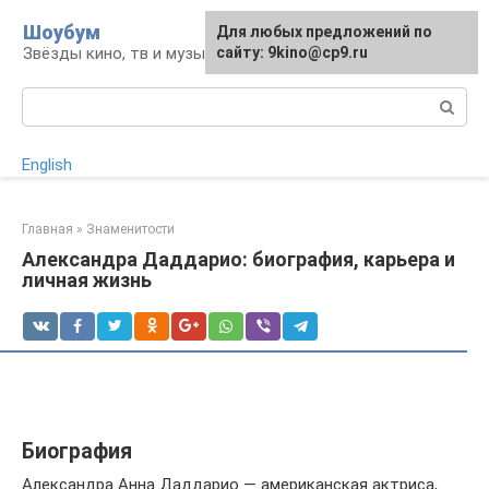
Перейти
Шоубум
Для любых предложений по
к
Звёзды кино, тв и музыки
сайту: 9kino@cp9.ru
контенту
Поиск:
English
Главная
»
Знаменитости
Александра Даддарио: биография, карьера и
личная жизнь
Биография
Александра Анна Даддарио — американская актриса,