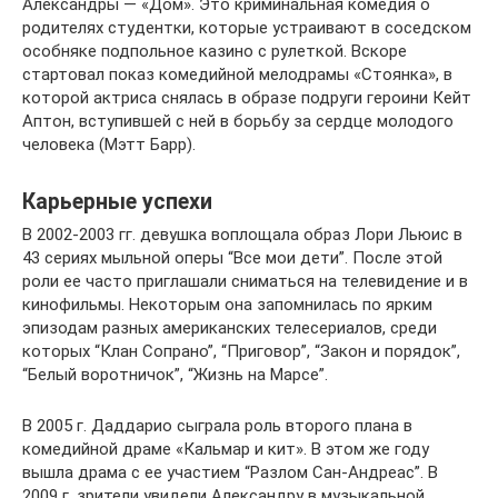
Александры — «Дом». Это криминальная комедия о
родителях студентки, которые устраивают в соседском
особняке подпольное казино с рулеткой. Вскоре
стартовал показ комедийной мелодрамы «Стоянка», в
которой актриса снялась в образе подруги героини Кейт
Аптон, вступившей с ней в борьбу за сердце молодого
человека (Мэтт Барр).
Карьерные успехи
В 2002-2003 гг. девушка воплощала образ Лори Льюис в
43 сериях мыльной оперы “Все мои дети”. После этой
роли ее часто приглашали сниматься на телевидение и в
кинофильмы. Некоторым она запомнилась по ярким
эпизодам разных американских телесериалов, среди
которых “Клан Сопрано”, “Приговор”, “Закон и порядок”,
“Белый воротничок”, “Жизнь на Марсе”.
В 2005 г. Даддарио сыграла роль второго плана в
комедийной драме «Кальмар и кит». В этом же году
вышла драма с ее участием “Разлом Сан-Андреас”. В
2009 г. зрители увидели Александру в музыкальной