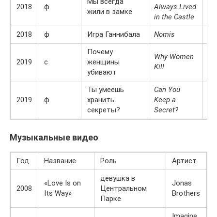
Мы всегда
Ко
2018
ф
Always Lived
жили в замке
Бл
in the Castle
2018
ф
Игра Ганнибала
Nomis
Ре
Почему
Why Women
2019
с
женщины
Д
Kill
убивают
Ты умеешь
Can You
2019
ф
хранить
Keep a
Э
секреты?
Secret?
Музыкальные видео
Год
Название
Роль
Артист
девушка в
«Love Is on
Jonas
2008
Центральном
Its Way»
Brothers
Парке
Imagine