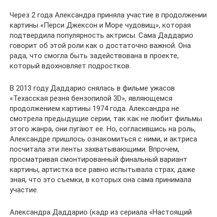
Через 2 года Александра приняла участие в продолжении
картины «Перси Джексон и Море чудовищ», которая
подтвердила популярность актрисы. Сама Даддарио
говорит об этой роли как о достаточно важной. Она
рада, что смогла быть задействована в проекте,
который вдохновляет подростков.
В 2013 году Даддарио снялась в фильме ужасов
«Техасская резня бензопилой 3D», являющемся
продолжением картины 1974 года. Александра не
смотрела предыдущие серии, так как не любит фильмы
этого жанра, они пугают ее. Но, согласившись на роль,
Александре пришлось ознакомиться с ними, и актриса
посчитала эти ленты захватывающими. Впрочем,
просматривая смонтированный финальный вариант
картины, артистка все равно испытывала страх, даже
зная, что это съемки, в которых она сама принимала
участие.
Александра Даддарио (кадр из сериала «Настоящий