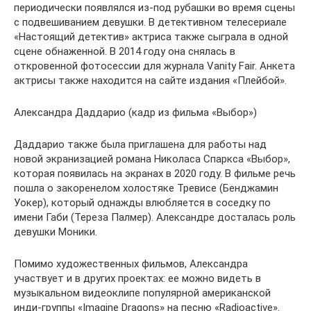
периодически появлялся из-под рубашки во время сцены
с подвешиванием девушки. В детективном телесериале
«Настоящий детектив» актриса также сыграла в одной
сцене обнаженной. В 2014 году она снялась в
откровенной фотосессии для журнала Vanity Fair. Анкета
актрисы также находится на сайте издания «Плейбой».
Александра Даддарио (кадр из фильма «Выбор»)
Даддарио также была приглашена для работы над
новой экранизацией романа Николаса Спаркса «Выбор»,
которая появилась на экранах в 2020 году. В фильме речь
пошла о закоренелом холостяке Тревисе (Бенджамин
Уокер), который однажды влюбляется в соседку по
имени Габи (Тереза Палмер). Александре досталась роль
девушки Моники.
Помимо художественных фильмов, Александра
участвует и в других проектах: ее можно видеть в
музыкальном видеоклипе популярной американской
инди-группы «Imagine Dragons» на песню «Radioactive».