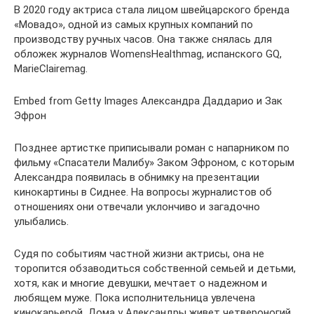
В 2020 году актриса стала лицом швейцарского бренда
«Мовадо», одной из самых крупных компаний по
производству ручных часов. Она также снялась для
обложек журналов WomensHealthmag, испанского GQ,
MarieClairemag.
Embed from Getty Images Александра Даддарио и Зак
Эфрон
Позднее артистке приписывали роман с напарником по
фильму «Спасатели Малибу» Заком Эфроном, с которым
Александра появилась в обнимку на презентации
кинокартины в Сиднее. На вопросы журналистов об
отношениях они отвечали уклончиво и загадочно
улыбались.
Судя по событиям частной жизни актрисы, она не
торопится обзаводиться собственной семьей и детьми,
хотя, как и многие девушки, мечтает о надежном и
любящем муже. Пока исполнительница увлечена
кинокарьерой. Дома у Александры живет четвероногий