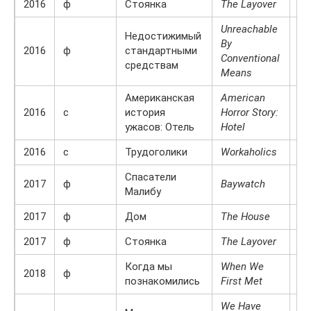
2016
ф
Стоянка
The Layover
Ке
Unreachable
Недостижимый
By
2016
ф
стандартными
Ке
Conventional
средствам
Means
Американская
American
На
2016
с
история
Horror Story:
Ра
ужасов: Отель
Hotel
2016
с
Трудоголики
Workaholics
До
Спасатели
Са
2017
ф
Baywatch
Малибу
Ку
2017
ф
Дом
The House
Ко
2017
ф
Стоянка
The Layover
Ке
Когда мы
When We
Эв
2018
ф
познакомились
First Met
Ма
We Have