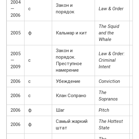
2004
Фе
Закон и
—
с
Law & Order
Са
порядок
2006
Бе
The Squid
2005
ф
Кальмар и кит
and the
де
Whale
Закон и
Ли
2005
Law & Order:
порядок.
Уе
—
с
Criminal
Преступное
С
2009
Intent
намерение
Ар
2006
с
Убеждение
Conviction
Ва
The
др
2006
с
Клан Сопрано
Sopranos
де
2006
ф
Шаг
Pitch
Ал
Самый жаркий
The Hottest
2006
ф
К
штат
State
The
Ба