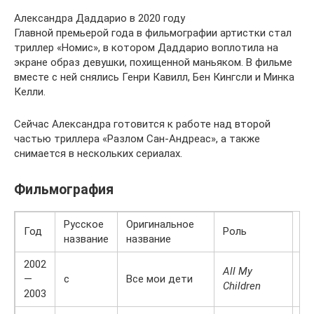
Александра Даддарио в 2020 году
Главной премьерой года в фильмографии артистки стал
триллер «Номис», в котором Даддарио воплотила на
экране образ девушки, похищенной маньяком. В фильме
вместе с ней снялись Генри Кавилл, Бен Кингсли и Минка
Келли.
Сейчас Александра готовится к работе над второй
частью триллера «Разлом Сан-Андреас», а также
снимается в нескольких сериалах.
Фильмография
Русское
Оригинальное
Год
Роль
название
название
2002
All My
—
с
Все мои дети
Ло
Children
2003