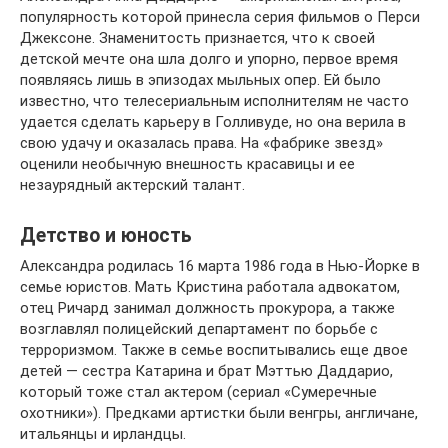
популярность которой принесла серия фильмов о Перси
Джексоне. Знаменитость признается, что к своей
детской мечте она шла долго и упорно, первое время
появляясь лишь в эпизодах мыльных опер. Ей было
известно, что телесериальным исполнителям не часто
удается сделать карьеру в Голливуде, но она верила в
свою удачу и оказалась права. На «фабрике звезд»
оценили необычную внешность красавицы и ее
незаурядный актерский талант.
Детство и юность
Александра родилась 16 марта 1986 года в Нью-Йорке в
семье юристов. Мать Кристина работала адвокатом,
отец Ричард занимал должность прокурора, а также
возглавлял полицейский департамент по борьбе с
терроризмом. Также в семье воспитывались еще двое
детей — сестра Катарина и брат Мэттью Даддарио,
который тоже стал актером (сериал «Сумеречные
охотники»). Предками артистки были венгры, англичане,
итальянцы и ирландцы.