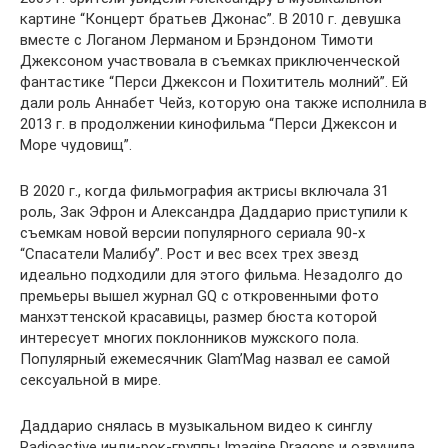
картине “Концерт братьев Джонас”. В 2010 г. девушка
вместе с Логаном Лерманом и Брэндоном Тимоти
Джексоном участвовала в съемках приключенческой
фантастике “Перси Джексон и Похититель молний”. Ей
дали роль Аннабет Чейз, которую она также исполнила в
2013 г. в продолжении кинофильма “Перси Джексон и
Море чудовищ”.
В 2020 г., когда фильмография актрисы включала 31
роль, Зак Эфрон и Александра Даддарио приступили к
съемкам новой версии популярного сериала 90-х
“Спасатели Малибу”. Рост и вес всех трех звезд
идеально подходили для этого фильма. Незадолго до
премьеры вышел журнал GQ c откровенными фото
манхэттенской красавицы, размер бюста которой
интересует многих поклонников мужского пола.
Популярный ежемесячник Glam’Mag назвал ее самой
сексуальной в мире.
Даддарио снялась в музыкальном видео к синглу
Radioactive инди-рок-группы Imagine Dragons и озвучила