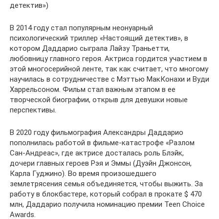
детектив»)
В 2014 году стал популярным неонуарный
психологический триллер «Настоящий детектив», в
котором Даддарио сыграла Лайзу Траньетти,
любовницу главного героя. Актриса гордится участием в
этой многосерийной ленте, так как считает, что многому
научилась в сотрудничестве с Мэттью МакКонахи и Вуди
Харрельсоном. Фильм стал важным этапом в ее
творческой биографии, открыв для девушки новые
перспективы.
В 2020 году фильмография Александры Даддарио
пополнилась работой в фильме-катастрофе «Разлом
Сан-Андреас», где актрисе досталась роль Блэйк,
дочери главных героев Рэя и Эммы (Дуэйн Джонсон,
Карла Гуджино). Во время произошедшего
землетрясения семья объединяется, чтобы выжить. За
работу в блокбастере, который собрал в прокате $ 470
млн, Даддарио получила номинацию премии Teen Choice
Awards.