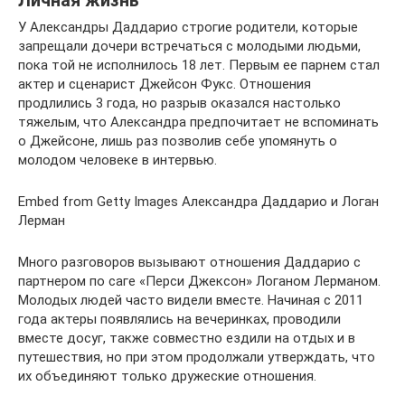
Личная жизнь
У Александры Даддарио строгие родители, которые
запрещали дочери встречаться с молодыми людьми,
пока той не исполнилось 18 лет. Первым ее парнем стал
актер и сценарист Джейсон Фукс. Отношения
продлились 3 года, но разрыв оказался настолько
тяжелым, что Александра предпочитает не вспоминать
о Джейсоне, лишь раз позволив себе упомянуть о
молодом человеке в интервью.
Embed from Getty Images Александра Даддарио и Логан
Лерман
Много разговоров вызывают отношения Даддарио с
партнером по саге «Перси Джексон» Логаном Лерманом.
Молодых людей часто видели вместе. Начиная с 2011
года актеры появлялись на вечеринках, проводили
вместе досуг, также совместно ездили на отдых и в
путешествия, но при этом продолжали утверждать, что
их объединяют только дружеские отношения.