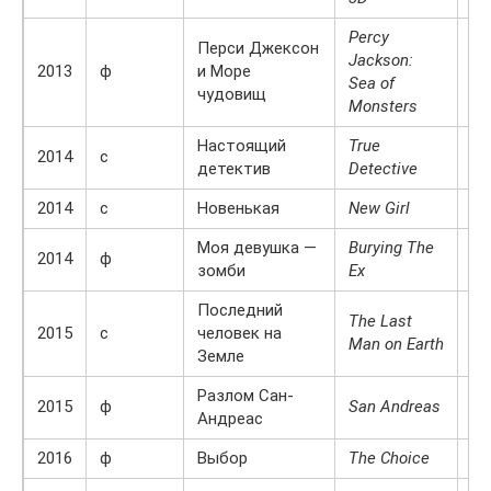
Percy
Перси Джексон
Jackson:
Ан
2013
ф
и Море
Sea of
Че
чудовищ
Monsters
Настоящий
True
Ли
2014
с
детектив
Detective
Тр
2014
с
Новенькая
New Girl
М
Моя девушка —
Burying The
2014
ф
Oл
зомби
Ex
Последний
The Last
2015
с
человек на
Ви
Man on Earth
Земле
Разлом Сан-
2015
ф
San Andreas
Бл
Андреас
2016
ф
Выбор
The Choice
Мо