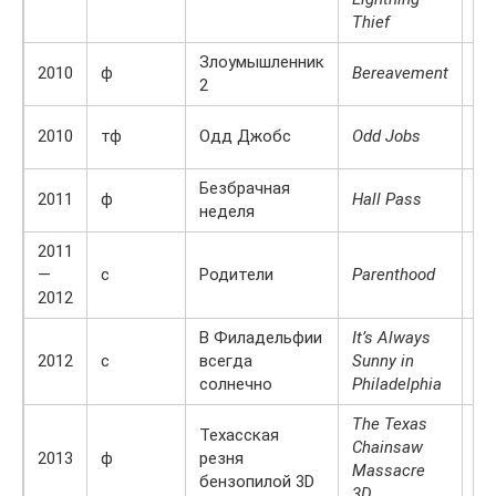
Thief
Злоумышленник
Эл
2010
ф
Bereavement
2
Ми
Ке
2010
тф
Одд Джобс
Odd Jobs
Ст
Безбрачная
2011
ф
Hall Pass
П
неделя
2011
—
с
Родители
Parenthood
Ре
2012
В Филадельфии
It’s Always
2012
с
всегда
Sunny in
Ру
солнечно
Philadelphia
The Texas
Техасская
Chainsaw
Хи
2013
ф
резня
Massacre
Ми
бензопилой 3D
3D