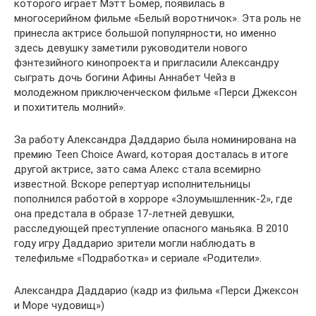
которого играет Мэтт Бомер, появилась в
многосерийном фильме «Белый воротничок». Эта роль не
принесла актрисе большой популярности, но именно
здесь девушку заметили руководители нового
фэнтезийного кинопроекта и пригласили Александру
сыграть дочь богини Афины Аннабет Чейз в
молодежном приключенческом фильме «Перси Джексон
и похититель молний».
За работу Александра Даддарио была номинирована на
премию Teen Choice Award, которая досталась в итоге
другой актрисе, зато сама Алекс стала всемирно
известной. Вскоре репертуар исполнительницы
пополнился работой в хорроре «Злоумышленник-2», где
она предстала в образе 17-летней девушки,
расследующей преступление опасного маньяка. В 2010
году игру Даддарио зрители могли наблюдать в
телефильме «Подработка» и сериале «Родители».
Александра Даддарио (кадр из фильма «Перси Джексон
и Море чудовищ»)