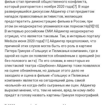
фильм стал причиной общественного конфликта,
который разгорается с ноября 2020 года[7]. В ходе
развернувшейся дискуссии Айдингер стал предметом
нападок православных активистов, желающих
предотвратить демонстрацию фильма в России, при
этом он неоднократно упоминался как порноактёр[9][10].
В интервью российским СМИ Айдингер неоднократно
отрицал, что является таковым. Так, в интервью порталу
Meduza июня 2020 года[11] Айдингер предположил, что
причиной этих слухов могла быть его роль в картине
Питера Гринуэя «Гольциус и Пеликанья компания», где в
одной из сцен он появляется обнажённым с эрекцией (но
без полового акта). По его словам, в некоторых из
спектаклей театра «Шаубюне» Айдингер тоже появлялся
на сцене обнажённым, но дальше этого дело не
заходило и сцена в фильме «Гольциус и Пеликанья
компания» является на сегодняшний день самой
«вольной» из когда-либо сыгранных им сцен. Айдингер
выразил мнение, что, тем не менее, вряд ли кому-либо
придёт в голову назвать картины Гринуэя порнографией.