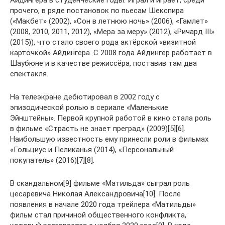
Айдингера в студенческие годы. Играл и играет, среди
прочего, в ряде постановок по пьесам Шекспира
(«Макбет» (2002), «Сон в летнюю ночь» (2006), «Гамлет»
(2008, 2010, 2011, 2012), «Мера за меру» (2012), «Ричард III»
(2015)), что стало своего рода актёрской «визитной
карточкой» Айдингера. С 2008 года Айдингер работает в
Шаубюне и в качестве режиссёра, поставив там два
спектакля.
На телеэкране дебютировал в 2002 году с
эпизодической ролью в сериале «Маленькие
Эйнштейны». Первой крупной работой в кино стала роль
в фильме «Страсть не знает преград» (2009)[5][6].
Наибольшую известность ему принесли роли в фильмах
«Гольциус и Пеликанья (2014), «Персональный
покупатель» (2016)[7][8].
В скандальном[9] фильме «Матильда» сыграл роль
цесаревича Николая Александровича[10]. После
появления в начале 2020 года трейлера «Матильды»
фильм стал причиной общественного конфликта,