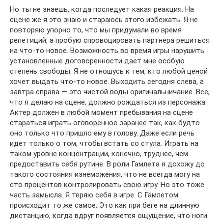
Но ты не знаешь, когда последует какая реакция. На
сцене же я это знаю и стараюсь этого избежать. Я не
повторяю упорно то, что мы придумали во время
репетиций, а пробую спровоцировать партнера решиться
на что-то новое. Возможность во время игры нарушить
установленные договоренности дает мне особую
степень свободы. Я не отношусь к тем, кто любой ценой
хочет выдать что-то новое. Выходить сегодня слева, а
завтра справа — это чистой воды оригинальничание. Все,
что я делаю на сцене, должно рождаться из персонажа.
Актер должен в любой момент пребывания на сцене
стараться играть оговоренное заранее так, как будто
оно только что пришло ему в голову. Даже если речь
идет только о том, чтобы встать со стула. Играть на
таком уровне концентрации, конечно, труднее, чем
предоставить себя рутине. В роли Гамлета я дохожу до
такого состояния изнеможения, что не всегда могу на
сто процентов контролировать свою игру. Но это тоже
часть замысла. Я теряю себя в игре. С Гамлетом
происходит то же самое. Это как при беге на длинную
дистанцию, когда вдруг появляется ощущение, что ноги