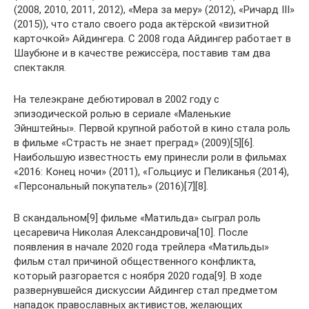
(2008, 2010, 2011, 2012), «Мера за меру» (2012), «Ричард III»
(2015)), что стало своего рода актёрской «визитной
карточкой» Айдингера. С 2008 года Айдингер работает в
Шаубюне и в качестве режиссёра, поставив там два
спектакля.
На телеэкране дебютировал в 2002 году с
эпизодической ролью в сериале «Маленькие
Эйнштейны». Первой крупной работой в кино стала роль
в фильме «Страсть не знает преград» (2009)[5][6].
Наибольшую известность ему принесли роли в фильмах
«2016: Конец ночи» (2011), «Гольциус и Пеликанья (2014),
«Персональный покупатель» (2016)[7][8].
В скандальном[9] фильме «Матильда» сыграл роль
цесаревича Николая Александровича[10]. После
появления в начале 2020 года трейлера «Матильды»
фильм стал причиной общественного конфликта,
который разгорается с ноября 2020 года[9]. В ходе
развернувшейся дискуссии Айдингер стал предметом
нападок православных активистов, желающих