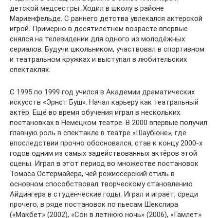
детской медсестры. Ходил в школу в районе
Мариенфельде. С раннего детства увлекался актёрской
игрой. Примерно в десятилетнем возрасте впервые
снялся на телевидении для одного из молодёжных
сериалов. Будучи школьником, участвовал в спортивном
и театральном кружках и выступал в любительских
спектаклях.
С 1995 по 1999 год учился в Академии драматических
искусств «Эрнст Буш». Начал карьеру как театральный
актёр. Ещё во время обучения играл в нескольких
постановках в Немецком театре. В 2000 впервые получил
главную роль в спектакле в театре «Шаубюне», где
впоследствии прочно обосновался, став к концу 2000-х
годов одним из самых задействованных актёров этой
сцены. Играл в этот период во множестве постановок
Томаса Остермайера, чей режиссёрский стиль в
основном способствовал творческому становлению
Айдингера в студенческие годы. Играл и играет, среди
прочего, в ряде постановок по пьесам Шекспира
(«Макбет» (2002), «Сон в летнюю ночь» (2006), «Гамлет»