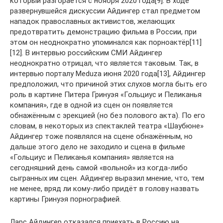
который разгорается с ноября 2020 года[9]. В ходе
развернувшейся дискуссии Айдингер стал предметом
нападок православных активистов, желающих
предотвратить демонстрацию фильма в России, при
этом он неоднократно упоминался как порноактёр[11]
[12]. В интервью российским СМИ Айдингер
неоднократно отрицал, что является таковым. Так, в
интервью порталу Meduza июня 2020 года[13], Айдингер
предположил, что причиной этих слухов могла быть его
роль в картине Питера Гринуэя «Гольциус и Пеликанья
компания», где в одной из сцен он появляется
обнажённым с эрекцией (но без полового акта). По его
словам, в некоторых из спектаклей театра «Шаубюне»
Айдингер тоже появлялся на сцене обнажённым, но
дальше этого дело не заходило и сцена в фильме
«Гольциус и Пеликанья компания» является на
сегодняшний день самой «вольной» из когда-либо
сыгранных им сцен. Айдингер выразил мнение, что, тем
не менее, вряд ли кому-либо придёт в голову назвать
картины Гринуэя порнографией.
Ларс Айдингер отказался приехать в Россию на