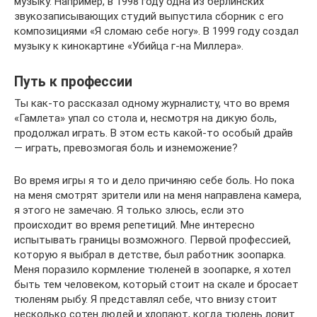
музыку. Например, в 1998 году одна из берлинских
звукозаписывающих студий выпустила сборник с его
композициями «Я сломаю себе ногу». В 1999 году создал
музыку к кинокартине «Убийца г-на Миллера».
Путь к профессии
Ты как-то рассказал одному журналисту, что во время
«Гамлета» упал со стола и, несмотря на дикую боль,
продолжал играть. В этом есть какой-то особый драйв
— играть, превозмогая боль и изнеможение?
Во время игры я то и дело причиняю себе боль. Но пока
на меня смотрят зрители или на меня направлена камера,
я этого не замечаю. Я только злюсь, если это
происходит во время репетиций. Мне интересно
испытывать границы возможного. Первой профессией,
которую я выбрал в детстве, был работник зоопарка.
Меня поразило кормление тюленей в зоопарке, я хотел
быть тем человеком, который стоит на скале и бросает
тюленям рыбу. Я представлял себе, что внизу стоит
несколько сотен людей и хлопают, когда тюлень ловит