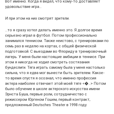
Вот именно. Когда я видел, что кому-то доставляет
удовольствие игра…
И при этом на них смотрят зрители.
…то я сразу хотел делать именно это. Я долгое время
серьезно играл в футбол. Потом профессионально
занимался теннисом. Также неистово, с тренировками по
семь раз в неделю на кортах, с общей физической
подготовкой. С выездами во Флориду в тренировочный
лагерь. У меня были настоящие амбиции в теннисе. При
этом я никогда не ходил смотреть состязания
бундеслиги. Тяга играть самому была у меня настолько
сильна, что я едва мог вынести быть зрителем. Какое-
то время спустя я осознал, что именно профессия
актера наиболее отвечает этой моей тяге <�…> Потом
было обучение в школе актерского искусства имени
Эрнста Буша, первые роли, сотрудничество с
режиссером Юргеном Гошем, первый контракт,
предложенный Deutsches Theater в 1998 году.