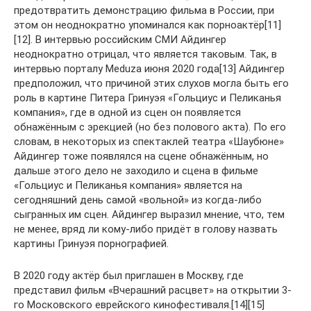
предотвратить демонстрацию фильма в России, при
этом он неоднократно упоминался как порноактёр[11]
[12]. В интервью российским СМИ Айдингер
неоднократно отрицал, что является таковым. Так, в
интервью порталу Meduza июня 2020 года[13] Айдингер
предположил, что причиной этих слухов могла быть его
роль в картине Питера Гринуэя «Гольциус и Пеликанья
компания», где в одной из сцен он появляется
обнажённым с эрекцией (но без полового акта). По его
словам, в некоторых из спектаклей театра «Шаубюне»
Айдингер тоже появлялся на сцене обнажённым, но
дальше этого дело не заходило и сцена в фильме
«Гольциус и Пеликанья компания» является на
сегодняшний день самой «вольной» из когда-либо
сыгранных им сцен. Айдингер выразил мнение, что, тем
не менее, вряд ли кому-либо придёт в голову назвать
картины Гринуэя порнографией.
В 2020 году актёр был приглашен в Москву, где
представил фильм «Вчерашний расцвет» на открытии 3-
го Московского еврейского кинофестиваля.[14][15]