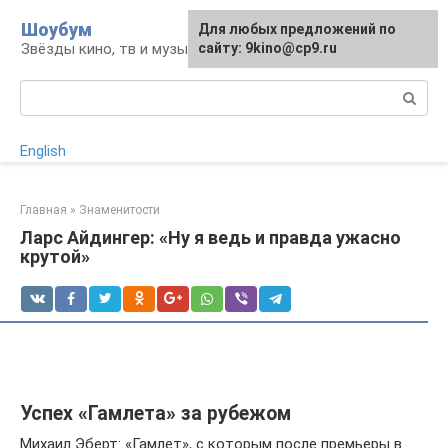
Перейти
Шоубум
Для любых предложений по
к
Звёзды кино, тв и музыки
сайту: 9kino@cp9.ru
контенту
Поиск:
English
Главная
»
Знаменитости
Ларс Айдингер: «Ну я ведь и правда ужасно
крутой»
Успех «Гамлета» за рубежом
Михаил Эберт: «Гамлет», с которым после премьеры в