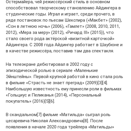
Остермайера, чей режиссёрский стиль в основном
способствовал творческому становлению Айдингера в
студенческие годы. Играл и играет, среди прочего, в
ряде постановок по пьесам Шекспира («Макбет» (2002),
«Сон в летнюю ночь» (2006), «Гамлет» (2008, 2010, 2011,
2012), «Мера за меру» (2012), «Ричард III» (2015)), что
стало своего рода актёрской «визитной карточкой»
Айдингера. С 2008 года Айдингер работает в Шаубюне и
в качестве режиссёра, поставив там два спектакля.
На телеэкране дебютировал в 2002 году с
эпизодической ролью в сериале «Маленькие
Эйнштейны». Первой крупной работой в кино стала роль
в фильме «Страсть не знает преград» (2009)[3][4].
Наибольшую известность ему принесли роли в фильмах
«Гольциус и Пеликанья (2014), «Персональный
покупатель» (2016)[5][6].
В скандальном[7] фильме «Матильда» сыграл роль
цесаревича Николая Александровича[8]. После
появления в начале 2020 года трейлера «Матильды»