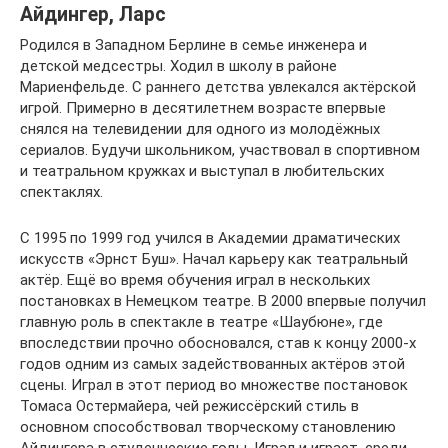
Айдингер, Ларс
Родился в Западном Берлине в семье инженера и
детской медсестры. Ходил в школу в районе
Мариенфельде. С раннего детства увлекался актёрской
игрой. Примерно в десятилетнем возрасте впервые
снялся на телевидении для одного из молодёжных
сериалов. Будучи школьником, участвовал в спортивном
и театральном кружках и выступал в любительских
спектаклях.
С 1995 по 1999 год учился в Академии драматических
искусств «Эрнст Буш». Начал карьеру как театральный
актёр. Ещё во время обучения играл в нескольких
постановках в Немецком театре. В 2000 впервые получил
главную роль в спектакле в театре «Шаубюне», где
впоследствии прочно обосновался, став к концу 2000-х
годов одним из самых задействованных актёров этой
сцены. Играл в этот период во множестве постановок
Томаса Остермайера, чей режиссёрский стиль в
основном способствовал творческому становлению