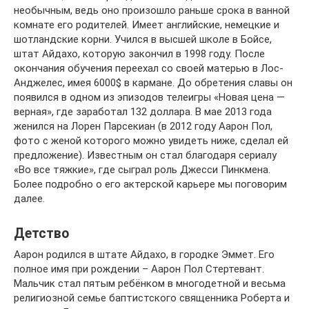
необычным, ведь оно произошло раньше срока в ванной
комнате его родителей. Имеет английские, немецкие и
шотландские корни. Учился в высшей школе в Бойсе,
штат Айдахо, которую закончил в 1998 году. После
окончания обучения переехал со своей матерью в Лос-
Анджелес, имея 6000$ в кармане. До обретения славы он
появился в одном из эпизодов телеигры «Новая цена —
верная», где заработал 132 доллара. В мае 2013 года
женился на Лорен Парсекиан (в 2012 году Аарон Пол,
фото с женой которого можно увидеть ниже, сделал ей
предложение). Известным он стал благодаря сериалу
«Во все тяжкие», где сыграл роль Джесси Пинкмена.
Более подробно о его актерской карьере мы поговорим
далее.
Детство
Аарон родился в штате Айдахо, в городке Эммет. Его
полное имя при рождении – Аарон Пол Стертевант.
Мальчик стал пятым ребёнком в многодетной и весьма
религиозной семье баптистского священника Роберта и