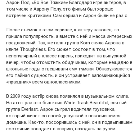
Аарон Пол, «Во Все Тяжкие» Благодаря игре актёров, в
том числе и Аарону Полу, это фильм был хорошо
встречен критиками. Сам сериал и Аарон были не раз о.
После съёмок в этом сериале, к актёру наконец-то
пришла популярность, а вместе с ней и масса интересных
предложений. Так, металл-группа Korn сняла Аарона в
клипе Thoughtless. Его сюжет состоит в том, что
непопулярный в классе парень, приходит на выпускной
вечер, чтобы отомстить обидчикам, которые нещадно в
школьные годы отвешивали ему тумаки. Обнаруживается
его тайная сущность, и он устраивает запоминающийся
«праздник» всем одноклассникам.
В 2009 году актёр снова появился в музыкальном клипе.
На этот раз это был клип White Trash Beautiful, снятый
группа Everlast. Аарон сыграл водителя грузовика,
который живёт со своей девушкой в покосившемся
домишке. Как-то, поссорившись с ней, он в подвыпившем
состоянии попадает в аварию, находясь за рулём.