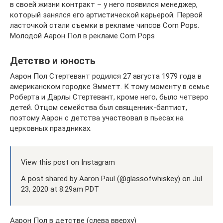
в своей жизни контракт – у него появился менеджер,
который занялся его артистической карьерой. Первой
ласточкой стали съемки в рекламе чипсов Corn Pops.
Молодой Аарон Пол в рекламе Corn Pops
Детство и юность
Аарон Пол Стертевант родился 27 августа 1979 года в
американском городке Эмметт. К тому моменту в семье
Роберта и Дарлы Стертевант, кроме него, было четверо
детей. Отцом семейства был священник-баптист,
поэтому Аарон с детства участвовал в пьесах на
церковных праздниках.
View this post on Instagram
A post shared by Aaron Paul (@glassofwhiskey) on Jul
23, 2020 at 8:29am PDT
Аарон Пол в детстве (слева вверху)