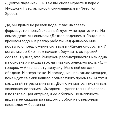
«Долгое падение» — и там вы снова играете в паре с
Имоджен Путс, актрисой, снимавшейся в «Need for
Speed».
Да, мы прямо не разлей вода. У вас на глазах
формируется новый экранный дуэт — не пропустите! На
самом деле, мы снимали «Долгое падение» в Лондоне в
прошлом году, и в разгар работы над фильмом мне
поступило предложение сняться в «Жажде скорости». И
когда мы со Скоттом начали обсуждать актерский
состав, я узнал, что Имоджен рассматривается как одна
из основных кандидаток на главную женскую роль. «О, —
говорю, — А я знаю эту девушку! Мы с ней сегодня
обедали. И вчера тоже. И последние несколько месяцев,
пока идут съемки нашего совместного проекта». И тут я
как давай ее расхваливать… Долго не мог остановиться,
заливался соловьем! Имоджен — удивительный человек
и потрясающая актриса, я ее обожаю. Возможность
видеть ее каждый раз рядом с собой на съемочной
площадке — бесценна.