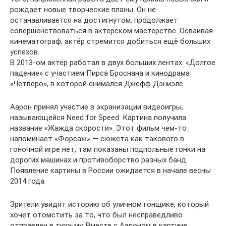
рождает новые творческие планы. Он не
останавливается на достигнутом, продолжает
совершенствоваться в актёрском мастерстве. Осваивая
кинематограф, актёр стремится добиться ещё больших
успехов.
В 2013-ом актёр работал в двух больших лентах: «Долгое
падение» с участием Пирса Броснана и кинодрама
«Четверо», в которой снимался Джефф Дэниэлс.
Аарон принял участие в экранизации видеоигры,
называющейся Need for Speed. Картина получила
название «Жажда скорости». Этот фильм чем-то
напоминает «Форсаж» — сюжета как такового в
гоночной игре нет, там показаны подпольные гонки на
дорогих машинах и противоборство разных банд.
Появление картины в России ожидается в начале весны
2014 года.
Зрители увидят историю об уличном гонщике, который
хочет отомстить за то, что был несправедливо
отправлен в тюрьму. Вместе с Аароном в картине