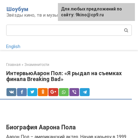
Перейти
Шоубум
Для любых предложений по
к
Звёзды кино, тв и музыки
сайту: 9kino@cp9.ru
контенту
Поиск:
English
Главная
»
Знаменитости
ИнтервьюАарон Пол: «Я рыдал на съемках
финала Breaking Bad»
Биография Аарона Пола
Аарон Пол – американский актер. Начав карьеру в 1999