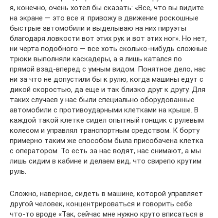
я, конечно, очень хотел бы сказать: «Все, что вы видите
на экране — это все я: привожу в движение роскошные
быстрые автомобили и выделываю на них пируэты
благодаря ловкости вот этих рук и вот этих ног». Но нет,
ни черта подобного — все хоть сколько-нибудь сложные
трюки выполняли каскадеры, а я лишь катался по
прямой взад-вперед с умным видом. Понятное дело, нас
ни за что не допустили бы к рулю, когда машины едут с
дикой скоростью, да еще и так близко друг к другу. Для
таких случаев у нас были специально оборудованные
автомобили с противоударными клетками на крыше. В
каждой такой клетке сидел опытный гонщик с рулевым
колесом и управлял транспортным средством. К борту
примерно таким же способом была присобачена клетка
с оператором. То есть за нас водят, нас снимают, а мы
лишь сидим в кабине и делаем вид, что свирепо крутим
руль.
Сложно, наверное, сидеть в машине, которой управляет
другой человек, концентрироваться и говорить себе
что-то вроде «Так, сейчас мне нужно круто вписаться в