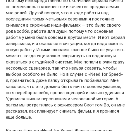
Поэтому непосредственно по окончании сериала ничего
не поменялось в количестве и качестве предлагаемых
мне ролей. Другой вопрос, что в ходе работы над
последними тремя-четырьмя сезонами я постоянно
снимался в скромных инди-фильмах — это было своего
рода хобби, работа для души, потому что основная
работа у меня была совсем в другом месте. И вот сериал
завершился, и я оказался в ситуации, когда надо искать
новую работу. Иными словами, главное было не упустить
момент, когда еще можно запрыгнуть на подножку и
оказаться в студийной системе. Мне попали в руки сразу
несколько сценариев, так что нельзя сказать, чтобы
выбора особого не было. Но в случае с «Need for Speed»
я, признаться, даже папку открывать побаивался. Мне
казалось, что это должно быть нечто совсем ужасное,
но я переборол себя, прочел сценарий и сильно удивился.
Удивился живым персонажам и человечной истории. А
затем мы встретились с режиссером Скоттом Во, он мне
рассказал, как планирует снимать фильм, и я проникся
еще больше.
Кадр из фильма «Need for Speed: Жажда скорости»