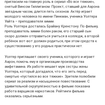
пригласили на главную роль в сериал «Во все тяжкие»,
снятый Винсом Гиллиганом. Проект, ставший для Аарона
звёздным часом, длится пять сезонов. Актёр играет
молодого человека по имени Пинкман, ученика Уолтера
Уайта – преподавателя химии.
Роль Уолтера досталась Брайану Кренстону. По фильму,
преподаватель химии болен раком, его старший сын
скоро должен отправиться учиться в колледж, а второй
ребёнок вот-вот должен родиться, при этом средств к
существованию у его родных практически нет.
Уолтер приглашает своего ученика, которого и играет
Аарон, помочь ему в организации производства
амфетамина. Их работе мешает муж сестры жены
Уолтера, который догадался, что его зять перед
смертью «пустился во все тяжкие». Зрители полюбили
сериал за реализм и насыщенное повествование. С
удивительной скрупулёзностью в фильме показана
работа варщиков наркотиков. Рейтинги фильма
оказались серьёзными.