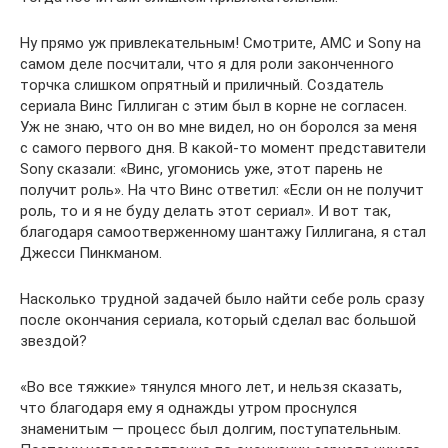
Ну прямо уж привлекательным! Смотрите, AMC и Sony на
самом деле посчитали, что я для роли законченного
торчка слишком опрятный и приличный. Создатель
сериала Винс Гиллиган с этим был в корне не согласен.
Уж не знаю, что он во мне видел, но он боролся за меня
с самого первого дня. В какой-то момент представители
Sony сказали: «Винс, угомонись уже, этот парень не
получит роль». На что Винс ответил: «Если он не получит
роль, то и я не буду делать этот сериал». И вот так,
благодаря самоотверженному шантажу Гиллигана, я стал
Джесси Пинкманом.
Насколько трудной задачей было найти себе роль сразу
после окончания сериала, который сделал вас большой
звездой?
«Во все тяжкие» тянулся много лет, и нельзя сказать,
что благодаря ему я однажды утром проснулся
знаменитым — процесс был долгим, поступательным.