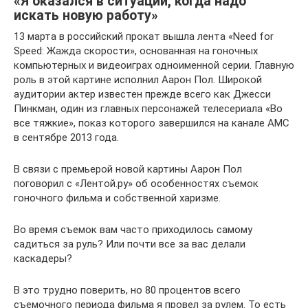
«Я оказался в ситуации, когда надо
искать новую работу»
13 марта в российский прокат вышла лента «Need for
Speed: Жажда скорости», основанная на гоночных
компьютерных и видеоиграх одноименной серии. Главную
роль в этой картине исполнил Аарон Пол. Широкой
аудитории актер известен прежде всего как Джесси
Пинкман, один из главных персонажей телесериала «Во
все тяжкие», показ которого завершился на канале AMC
в сентябре 2013 года.
В связи с премьерой новой картины Аарон Пол
поговорил с «Лентой.ру» об особенностях съемок
гоночного фильма и собственной харизме.
Во время съемок вам часто приходилось самому
садиться за руль? Или почти все за вас делали
каскадеры?
В это трудно поверить, но 80 процентов всего
съемочного периода фильма я провел за рулем. То есть