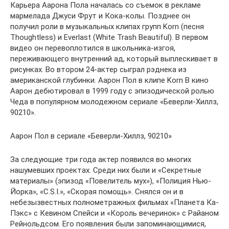
Карьера Аарона Пола началась со съемок в рекламе
мармелада Джуси Фрут и Кока-колы. Позднее он
получил роли в музыкальных клипах групп Korn (песня
Thoughtless) и Everlast (White Trash Beautiful). В первом
видео он перевоплотился в школьника-изгоя,
переживающего внутренний ад, который выплескивает в
рисунках. Во втором 24-актер сыграл рэднека из
американской глубинки. Аарон Пол в клипе Korn В кино
Аарон дебютировал в 1999 году с эпизодической ролью
Чеда в популярном молодежном сериале «Беверли-Хиллз,
90210».
Аарон Пол в сериале «Беверли-Хиллз, 90210»
За следующие три года актер появился во многих
нашумевших проектах. Среди них были и «Секретные
материалы» (эпизод «Повелитель мух»), «Полиция Нью-
Йорка», «C.S.I.», «Скорая помощь». Снялся он и в
небезызвестных полнометражных фильмах «Планета Ка-
Пэкс» с Кевином Спейси и «Король вечеринок» с Райаном
Рейнольдсом. Его появления были запоминающимися,