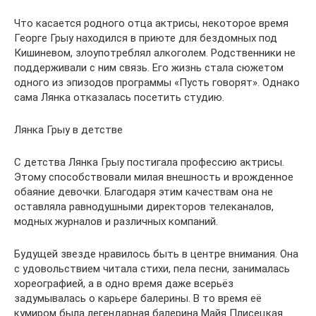
Что касается родного отца актрисы, некоторое время
Георге Грыу находился в приюте для бездомных под
Кишиневом, злоупотреблял алкоголем. Родственники не
поддерживали с ним связь. Его жизнь стала сюжетом
одного из эпизодов программы «Пусть говорят». Однако
сама Лянка отказалась посетить студию.
Лянка Грыу в детстве
С детства Лянка Грыу постигала профессию актрисы.
Этому способствовали милая внешность и врожденное
обаяние девочки. Благодаря этим качествам она не
оставляла равнодушными директоров телеканалов,
модных журналов и различных компаний.
Будущей звезде нравилось быть в центре внимания. Она
с удовольствием читала стихи, пела песни, занималась
хореографией, а в одно время даже всерьёз
задумывалась о карьере балерины. В то время её
кумиром была легендарная балерина Майя Плисецкая.