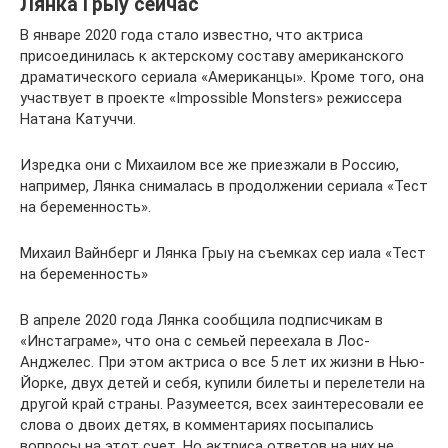
Лянка Грыу сейчас
В январе 2020 года стало известно, что актриса
присоединилась к актерскому составу американского
драматического сериала «Американцы». Кроме того, она
участвует в проекте «Impossible Monsters» режиссера
Натана Катуччи.
Изредка они с Михаилом все же приезжали в Россию,
например, Лянка снималась в продолжении сериала «Тест
на беременность».
Михаил Вайнберг и Лянка Грыу на съемках сер иала «Тест
на беременность»
В апреле 2020 года Лянка сообщила подписчикам в
«Инстаграме», что она с семьей переехала в Лос-
Анджелес. При этом актриса о все 5 лет их жизни в Нью-
Йорке, двух детей и себя, купили билеты и перелетели на
другой край страны. Разумеется, всех заинтересовали ее
слова о двоих детях, в комментариях посыпались
вопросы на этот счет. Но актриса ответов на них не