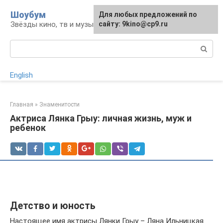
Перейти
Шоубум
Для любых предложений по
к
Звёзды кино, тв и музыки
сайту: 9kino@cp9.ru
контенту
Поиск:
English
Главная
»
Знаменитости
Актриса Лянка Грыу: личная жизнь, муж и
ребенок
Детство и юность
Настоящее имя актрисы Лянки Грыу – Ляна Ильницкая.