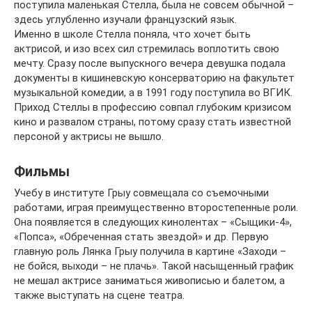
поступила маленькая Стелла, была не совсем обычной –
здесь углубленно изучали французский язык.
Именно в школе Стелла поняла, что хочет быть
актрисой, и изо всех сил стремилась воплотить свою
мечту. Сразу после выпускного вечера девушка подала
документы в кишиневскую консерваторию на факультет
музыкальной комедии, а в 1991 году поступила во ВГИК.
Приход Стеллы в профессию совпал глубоким кризисом
кино и развалом страны, потому сразу стать известной
персоной у актрисы не вышло.
Фильмы
Учебу в институте Грыу совмещала со съемочными
работами, играя преимущественно второстепенные роли.
Она появляется в следующих кинолентах – «Сыщики-4»,
«Попса», «Обреченная стать звездой» и др. Первую
главную роль Лянка Грыу получила в картине «Заходи –
не бойся, выходи – не плачь». Такой насыщенный график
не мешал актрисе заниматься живописью и балетом, а
также выступать на сцене театра.