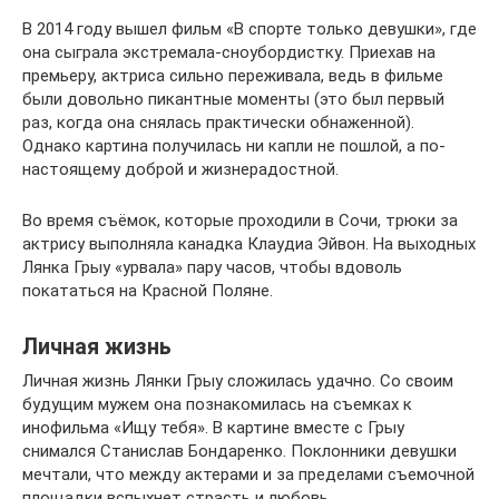
В 2014 году вышел фильм «В спорте только девушки», где
она сыграла экстремала-сноубордистку. Приехав на
премьеру, актриса сильно переживала, ведь в фильме
были довольно пикантные моменты (это был первый
раз, когда она снялась практически обнаженной).
Однако картина получилась ни капли не пошлой, а по-
настоящему доброй и жизнерадостной.
Во время съёмок, которые проходили в Сочи, трюки за
актрису выполняла канадка Клаудиа Эйвон. На выходных
Лянка Грыу «урвала» пару часов, чтобы вдоволь
покататься на Красной Поляне.
Личная жизнь
Личная жизнь Лянки Грыу сложилась удачно. Со своим
будущим мужем она познакомилась на съемках к
инофильма «Ищу тебя». В картине вместе с Грыу
снимался Станислав Бондаренко. Поклонники девушки
мечтали, что между актерами и за пределами съемочной
площадки вспыхнет страсть и любовь.