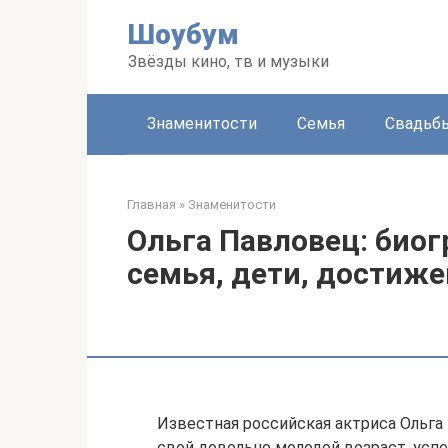
Перейти
Шоубум
к
контенту
Звёзды кино, тв и музыки
Знаменитости
Семья
Свадьб
Главная
»
Знаменитости
Ольга Павловец: биог
семья, дети, достиже
Известная российская актриса Ольга 
свой довольно молодой возраст, усп