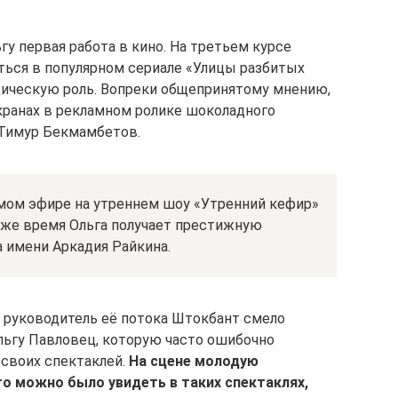
у первая работа в кино. На третьем курсе
ться в популярном сериале «Улицы разбитых
одическую роль. Вопреки общепринятому мнению,
кранах в рекламном ролике шоколадного
 Тимур Бекмамбетов.
ямом эфире на утреннем шоу «Утренний кефир»
о же время Ольга получает престижную
 имени Аркадия Райкина.
 руководитель её потока Штокбант смело
льгу Павловец, которую часто ошибочно
 своих спектаклей.
На сцене молодую
о можно было увидеть в таких спектаклях,