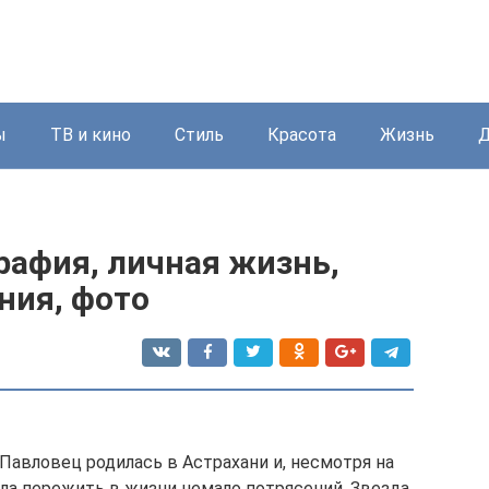
ы
ТВ и кино
Стиль
Красота
Жизнь
Д
рафия, личная жизнь,
ния, фото
Павловец родилась в Астрахани и, несмотря на
ела пережить в жизни немало потрясений. Звезда