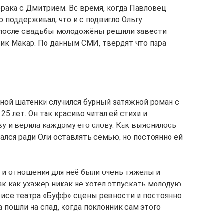
брака с Дмитрием. Во время, когда Павловец
о поддерживал, что и с подвигло Ольгу
у после свадьбы молодожёны решили завести
чик Макар. По данным СМИ, твердят что пара
ьной шатенки случился бурный затяжной роман с
5 лет. Он так красиво читал ей стихи и
ву и верила каждому его слову. Как выяснилось
ался ради Оли оставлять семью, но постоянно ей
эти отношения для неё были очень тяжелы и
к как ухажёр никак не хотел отпускать молодую
рисе театра «Буфф» сцены ревности и постоянно
 пошли на спад, когда поклонник сам этого