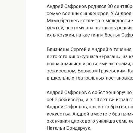
Андрей Сафронов родился 30 сентября
семье военных инженеров. У Андрея е
Мама братьев когда-то в молодости м
мечтой, поэтому она пыталась реализ
их в кружки, на кастинги, братья Саф
Близнецы Сергей и Андрей в течение
детского киножурнала «Ералаш». За к
познакомились и со всеми актерами, 
режиссером, Борисом Грачевским. Ка
в школьных театральных постановках
Андрей Сафронов с собственноручно
себе режиссер», и в 14 лет выиграл 
Андрей Сафронов, как и его братья, 
искусства. Андрей вместе с братьями
окончания циркового училища семь ле
Натальи Бондарчук.