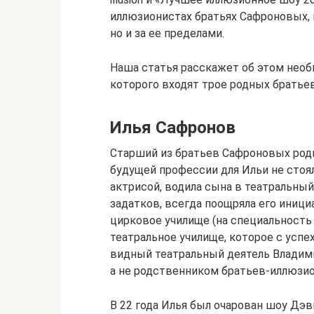
иллюзионистах братьях Сафроновых, 
но и за ее пределами.
Наша статья расскажет об этом необ
которого входят трое родных братьев
Илья Сафронов
Старший из братьев Сафроновых родил
будущей профессии для Ильи не стоял
актрисой, водила сына в театральны
задатков, всегда поощряла его иниц
цирковое училище (на специальность 
театральное училище, которое с успе
видный театральный деятель Владим
а не родственником братьев-иллюзи
В 22 года Илья был очарован шоу Дэ