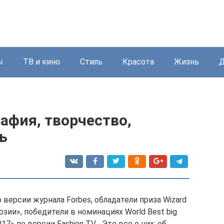
ы
ТВ и кино
Стиль
Красота
Жизнь
Д
афия, творчество,
ь
версии журнала Forbes, обладатели приза Wizard
зии», победители в номинациях World Best big
17» по версии Fashion TV… Это все о них, об