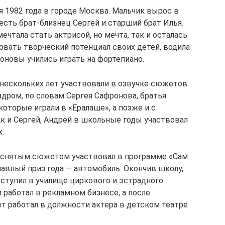
 1982 года в городе Москва. Мальчик вырос в
сть брат-близнец Сергей и старший брат Илья.
ечтала стать актрисой, но мечта, так и осталась
овать творческий потенциал своих детей, водила
роновы учились играть на фортепиано.
 нескольких лет участвовали в озвучке сюжетов
адром, по словам Сергея Сафронова, братья
которые играли в «Ералаше», а позже и с
к и Сергей, Андрей в школьные годы участвовал
.
 снятым сюжетом участвовал в программе «Сам
главный приз года — автомобиль. Окончив школу,
поступил в училище циркового и эстрадного
 работал в рекламном бизнесе, а после
т работал в должности актера в детском театре