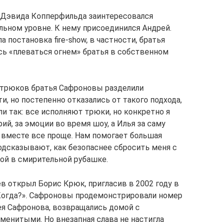
 Дэвида Копперфильда заинтересовался
ьном уровне. К нему присоединился Андрей.
постановка fire-show, в частности, братья
сь «плеваться огнем» братья в собственном
 трюков братья Сафроновы разделили
, но постепенно отказались от такого подхода,
и так: все исполняют трюки, но конкретно я
рий, за эмоции во время шоу, а Илья за саму
 вместе все проще. Нам помогает большая
одсказывают, как безопаснее сбросить меня с
вой в смирительной рубашке.
 открыл Борис Крюк, пригласив в 2002 году в
Когда?». Сафроновы продемонстрировали номер
я Сафронова, возвращались домой с
менитыми. Но внезапная слава не настигла