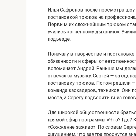
Илья Сафронов после просмотра шоу
постановкой трюков на профессионал
Первым их сложнейшим трюком стала 
учились «огненному дыханию». Учили
подъезде.
Поначалу в творчестве и постановке
обязанности и сферы ответственности
вспоминает Андрей. Раньше мы делал
отвечал за музыку, Сергей — за сцена
постановку трюков. Потом решили —
команда каскадеров, техников. Они п
моста, а Серегу подвесить вниз голо
Для широкой общественности братьев
прямой эфир программы «Что? Где? 
«Сожжение заживо». По словам Серге
ощущением, что завтра проснутся зна