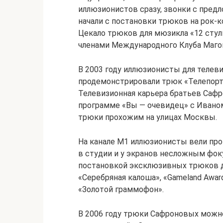
иллюзионистов сразу, звонки с пред
начали с постановки трюков на рок-к
Цекало трюков для мюзикла «12 стуль
членами Международного Клуба Маго
В 2003 году иллюзионисты для телев
продемонстрировали трюк «Телепорта
Телевизионная карьера братьев Сафро
программе «Вы — очевидец» с Ивано
трюки прохожим на улицах Москвы.
На канале М1 иллюзионисты вели про
в студии и у экранов несложным фок
постановкой эксклюзивных трюков д
«Серебряная калоша», «Gameland Awar
«Золотой граммофон».
В 2006 году трюки Сафроновых можно