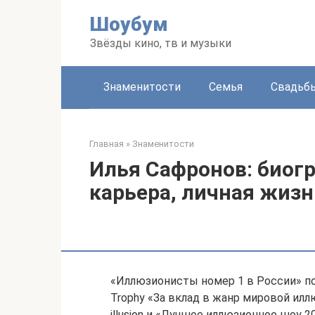
Перейти
Шоубум
к
контенту
Звёзды кино, тв и музыки
Знаменитости
Семья
Свадьб
Главная
»
Знаменитости
Илья Сафронов: биогр
карьера, личная жизн
«Иллюзионисты номер 1 в России» по 
Trophy «За вклад в жанр мировой иллю
illusion и «Лучшее иллюзионное шоу 20