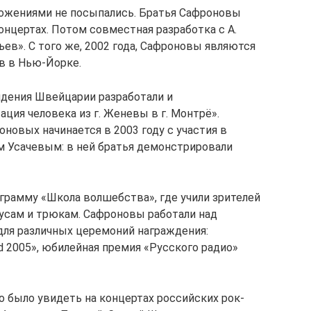
ложениями не посыпались. Братья Сафроновы
онцертах. Потом совместная разработка с А.
ев». С того же, 2002 года, Сафроновы являются
в в Нью-Йорке.
идения Швейцарии разработали и
ция человека из г. Женевы в г. Монтрё».
новых начинается в 2003 году с участия в
м Усачевым: в ней братья демонстрировали
грамму «Школа волшебства», где учили зрителей
усам и трюкам. Сафроновы работали над
ля различных церемоний награждения:
d 2005», юбилейная премия «Русского радио»
 было увидеть на концертах российских рок-