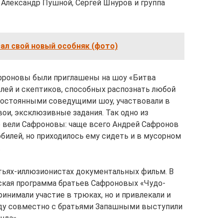
, Александр Пушной, Сергей Шнуров и группа
ал свой новый особняк (фото)
Сафроновы были приглашены на шоу «Битва
лей и скептиков, способных распознать любой
постоянными соведущими шоу, участвовали в
вои, эксклюзивные задания. Так одно из
 вели Сафроновы: чаще всего Андрей Сафронов
билей, но приходилось ему сидеть и в мусорном
.
ратьях-иллюзионистах документальных фильм. В
рская программа братьев Сафроновых «Чудо-
ринимали участие в трюках, но и привлекали и
году совместно с братьями Запашными выступили