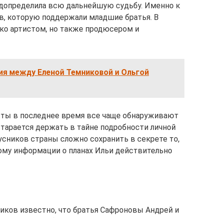
едопределила всю дальнейшую судьбу. Именно к
в, которую поддержали младшие братья. В
ько артистом, но также продюсером и
ия между Еленой Темниковой и Ольгой
сты в последнее время все чаще обнаруживают
старается держать в тайне подробности личной
усников страны сложно сохранить в секрете то,
тому информации о планах Ильи действительно
иков известно, что братья Сафроновы Андрей и