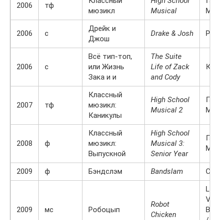
Классный
High School
Габ
2006
тф
мюзикл
Musical
Мон
Дрейк и
2006
с
Drake & Josh
Реб
Джош
Всё тип-топ,
The Suite
2006
с
или Жизнь
Life of Zack
Кор
Зака и и
and Cody
Классный
High School
Габ
2007
тф
мюзикл:
Musical 2
Мон
Каникулы
Классный
High School
Габ
2008
ф
мюзикл:
Musical 3:
Мон
Выпускной
Senior Year
2009
ф
Бэндслэм
Bandslam
Сам
Lara
Van 
Robot
2009
мс
Робоцып
Butt
Chicken
/ Eri