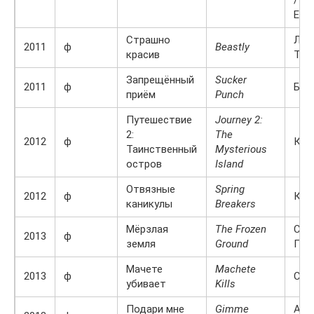
Esu
Страшно
Лин
2011
ф
Beastly
красив
Тей
Запрещённый
Sucker
2011
ф
Бло
приём
Punch
Путешествие
Journey 2:
2:
The
2012
ф
Кай
Таинственный
Mysterious
остров
Island
Отвязные
Spring
2012
ф
Кен
каникулы
Breakers
Мёрзлая
The Frozen
Син
2013
ф
земля
Ground
Пол
Мачете
Machete
2013
ф
Сер
убивает
Kills
Подари мне
Gimme
Агн