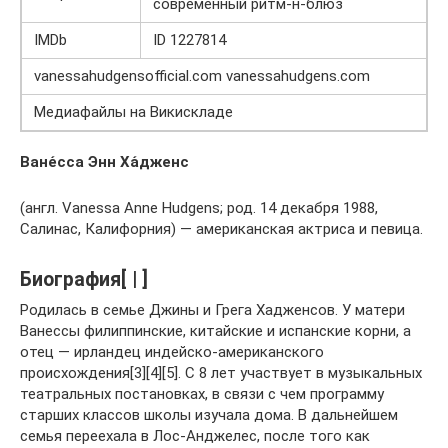
современный ритм-н-блюз
IMDb
ID 1227814
vanessahudgensofficial.com vanessahudgens.com
Медиафайлы на Викискладе
Ване́сса Энн Ха́дженс
(англ. Vanessa Anne Hudgens; род. 14 декабря 1988,
Салинас, Калифорния) — американская актриса и певица.
Биография[ | ]
Родилась в семье Джины и Грега Хадженсов. У матери
Ванессы филиппинские, китайские и испанские корни, а
отец — ирландец индейско-американского
происхождения[3][4][5]. С 8 лет участвует в музыкальных
театральных постановках, в связи с чем программу
старших классов школы изучала дома. В дальнейшем
семья переехала в Лос-Анджелес, после того как