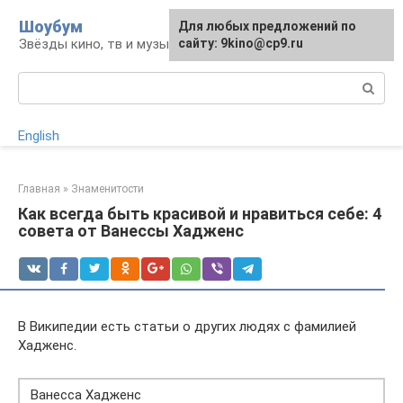
Перейти
Шоубум
Для любых предложений по
к
Звёзды кино, тв и музыки
сайту: 9kino@cp9.ru
контенту
Поиск:
English
Главная
»
Знаменитости
Как всегда быть красивой и нравиться себе: 4
совета от Ванессы Хадженс
В Википедии есть статьи о других людях с фамилией
Хадженс.
Ванесса Хадженс