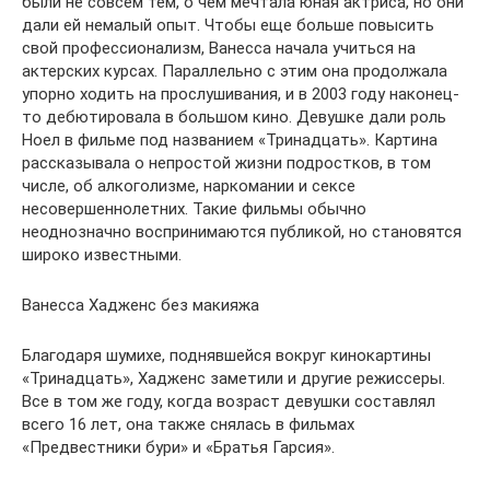
были не совсем тем, о чем мечтала юная актриса, но они
дали ей немалый опыт. Чтобы еще больше повысить
свой профессионализм, Ванесса начала учиться на
актерских курсах. Параллельно с этим она продолжала
упорно ходить на прослушивания, и в 2003 году наконец-
то дебютировала в большом кино. Девушке дали роль
Ноел в фильме под названием «Тринадцать». Картина
рассказывала о непростой жизни подростков, в том
числе, об алкоголизме, наркомании и сексе
несовершеннолетних. Такие фильмы обычно
неоднозначно воспринимаются публикой, но становятся
широко известными.
Ванесса Хадженс без макияжа
Благодаря шумихе, поднявшейся вокруг кинокартины
«Тринадцать», Хадженс заметили и другие режиссеры.
Все в том же году, когда возраст девушки составлял
всего 16 лет, она также снялась в фильмах
«Предвестники бури» и «Братья Гарсия».