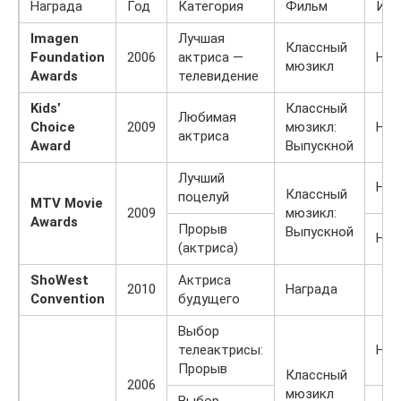
Награда
Год
Категория
Фильм
Ито
Imagen
Лучшая
Классный
Foundation
2006
актриса —
Ном
мюзикл
Awards
телевидение
Kids’
Классный
Любимая
Choice
2009
мюзикл:
Наг
актриса
Award
Выпускной
Лучший
Ном
Классный
поцелуй
MTV Movie
2009
мюзикл:
Awards
Прорыв
Выпускной
Ном
(актриса)
ShoWest
Актриса
2010
Награда
Convention
будущего
Выбор
телеактрисы:
Ном
Прорыв
Классный
2006
мюзикл