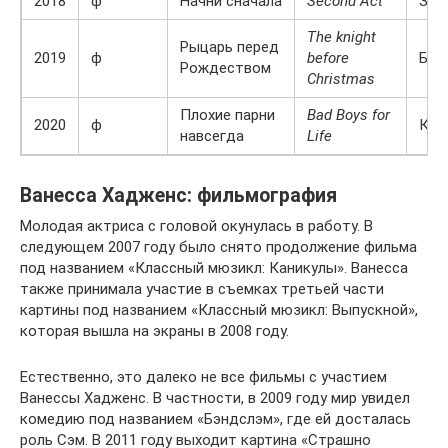
2018
ф
Начни сначала
Second Act
Зои
The knight
Рыцарь перед
2019
ф
before
Бру
Рождеством
Christmas
Плохие парни
Bad Boys for
2020
ф
Кел
навсегда
Life
Ванесса Хадженс: фильмография
Молодая актриса с головой окунулась в работу. В
следующем 2007 году было снято продолжение фильма
под названием «Классный мюзикл: Каникулы». Ванесса
также принимала участие в съемках третьей части
картины под названием «Классный мюзикл: Выпускной»,
которая вышла на экраны в 2008 году.
Естественно, это далеко не все фильмы с участием
Ванессы Хадженс. В частности, в 2009 году мир увидел
комедию под названием «Бэндслэм», где ей досталась
роль Сэм. В 2011 году выходит картина «Страшно