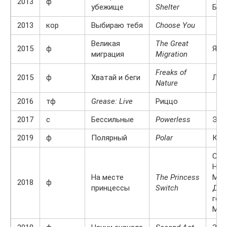
2013
ф
убежище
Shelter
Бей
2013
кор
Выбираю тебя
Choose You
Великая
The Great
2015
ф
Яни
миграция
Migration
Freaks of
2015
ф
Хватай и беги
Лор
Nature
2016
тф
Grease: Live
Риццо
2017
с
Бессильные
Powerless
Эми
2019
ф
Полярный
Polar
Кам
Сте
Нов
На месте
The Princess
Мар
2018
ф
принцессы
Switch
Дел
гер
Мон