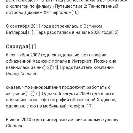
расстались[8][9]. В 2011 году Ванесса начала встречаться
с коллегой по фильму «Путешествие 2: Таинственный
остров» Джошем Хатчерсоном[10].
С сентября 2011 года встречалась с Остином
Батлером[11]. Пара рассталась в начале 2020 года[12].
Скандал[ | ]
6 сентября 2007 года скандальные фотографии
обнаженной Хадженс попали в Интернет. Позже она
извинилась за них[13][14]. Представитель компании
Disney Channel
сказал, что кинокомпания продолжит работать с
актрисой[15][16]. Однако 6 августа 2009 года в сети
появились новые фотографии обнаженной Хадженс,
сделанные ею на мобильный телефон[17].
В июне 2010 года в интервью американскому журналу
Glamour