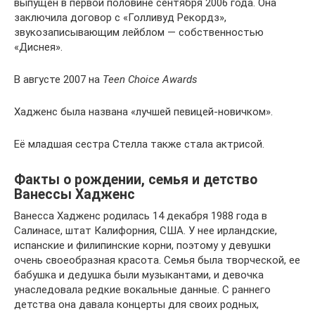
выпущен в первой половине сентября 2006 года. Она
заключила договор с «Голливуд Рекордз»,
звукозаписывающим лейблом — собственностью
«Диснея».
В августе 2007 на
Teen Choice Awards
Хадженс была названа «лучшей певицей-новичком».
Её младшая сестра Стелла также стала актрисой.
Факты о рождении, семья и детство
Ванессы Хадженс
Ванесса Хадженс родилась 14 декабря 1988 года в
Салинасе, штат Калифорния, США. У нее ирландские,
испанские и филипинские корни, поэтому у девушки
очень своеобразная красота. Семья была творческой, ее
бабушка и дедушка были музыкантами, и девочка
унаследовала редкие вокальные данные. С раннего
детства она давала концерты для своих родных,