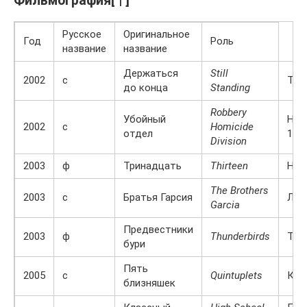
Фильмография[ | ]
Русское
Оригинальное
Год
Роль
название
название
Держаться
Still
2002
с
Тиф
до конца
Standing
Robbery
Убойный
Ник
2002
с
Homicide
отдел
10 
Division
2003
ф
Тринадцать
Thirteen
Ноэ
The Brothers
2003
с
Братья Гарсия
Лин
Garcia
Предвестники
2003
ф
Thunderbirds
Тин
бури
Пять
2005
с
Quintuplets
Кар
близняшек