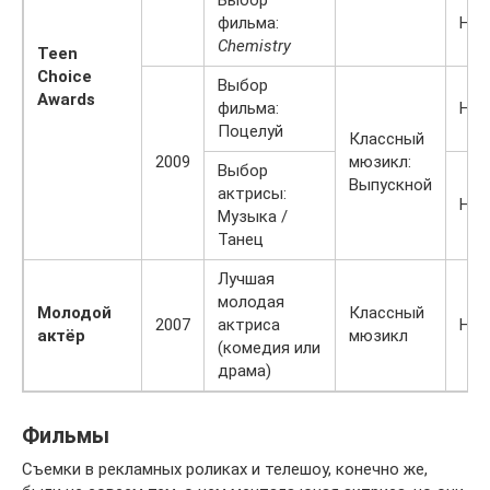
Выбор
фильма:
Наг
Chemistry
Teen
Choice
Выбор
Awards
фильма:
Ном
Поцелуй
Классный
2009
мюзикл:
Выбор
Выпускной
актрисы:
Ном
Музыка /
Танец
Лучшая
молодая
Молодой
Классный
2007
актриса
Ном
актёр
мюзикл
(комедия или
драма)
Фильмы
Съемки в рекламных роликах и телешоу, конечно же,