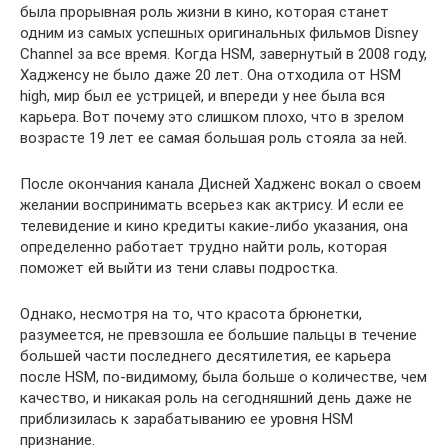
была прорывная роль жизни в кино, которая станет
одним из самых успешных оригинальных фильмов Disney
Channel за все время. Когда HSM, завернутый в 2008 году,
Хадженсу не было даже 20 лет. Она отходила от HSM
high, мир был ее устрицей, и впереди у нее была вся
карьера. Вот почему это слишком плохо, что в зрелом
возрасте 19 лет ее самая большая роль стояла за ней.
После окончания канала Дисней Хадженс вокал о своем
желании воспринимать всерьез как актрису. И если ее
телевидение и кино кредиты какие-либо указания, она
определенно работает трудно найти роль, которая
поможет ей выйти из тени славы подростка.
Однако, несмотря на то, что красота брюнетки,
разумеется, не превзошла ее большие пальцы в течение
большей части последнего десятилетия, ее карьера
после HSM, по-видимому, была больше о количестве, чем
качество, и никакая роль на сегодняшний день даже не
приблизилась к зарабатыванию ее уровня HSM
признание.