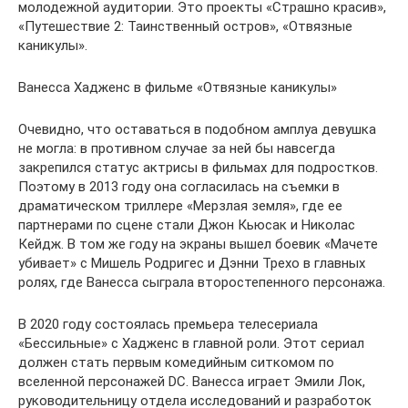
молодежной аудитории. Это проекты «Страшно красив»,
«Путешествие 2: Таинственный остров», «Отвязные
каникулы».
Ванесса Хадженс в фильме «Отвязные каникулы»
Очевидно, что оставаться в подобном амплуа девушка
не могла: в противном случае за ней бы навсегда
закрепился статус актрисы в фильмах для подростков.
Поэтому в 2013 году она согласилась на съемки в
драматическом триллере «Мерзлая земля», где ее
партнерами по сцене стали Джон Кьюсак и Николас
Кейдж. В том же году на экраны вышел боевик «Мачете
убивает» с Мишель Родригес и Дэнни Трехо в главных
ролях, где Ванесса сыграла второстепенного персонажа.
В 2020 году состоялась премьера телесериала
«Бессильные» с Хадженс в главной роли. Этот сериал
должен стать первым комедийным ситкомом по
вселенной персонажей DC. Ванесса играет Эмили Лок,
руководительницу отдела исследований и разработок