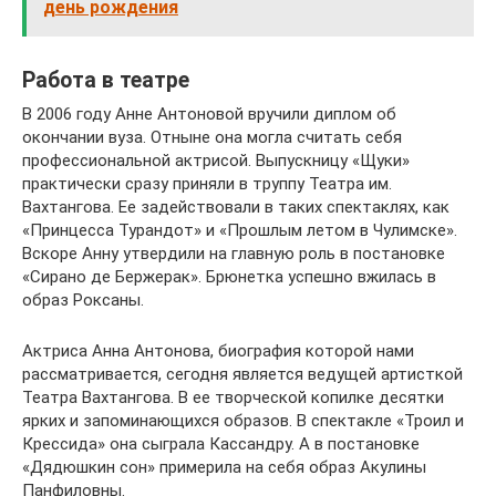
день рождения
Работа в театре
В 2006 году Анне Антоновой вручили диплом об
окончании вуза. Отныне она могла считать себя
профессиональной актрисой. Выпускницу «Щуки»
практически сразу приняли в труппу Театра им.
Вахтангова. Ее задействовали в таких спектаклях, как
«Принцесса Турандот» и «Прошлым летом в Чулимске».
Вскоре Анну утвердили на главную роль в постановке
«Сирано де Бержерак». Брюнетка успешно вжилась в
образ Роксаны.
Актриса Анна Антонова, биография которой нами
рассматривается, сегодня является ведущей артисткой
Театра Вахтангова. В ее творческой копилке десятки
ярких и запоминающихся образов. В спектакле «Троил и
Крессида» она сыграла Кассандру. А в постановке
«Дядюшкин сон» примерила на себя образ Акулины
Панфиловны.