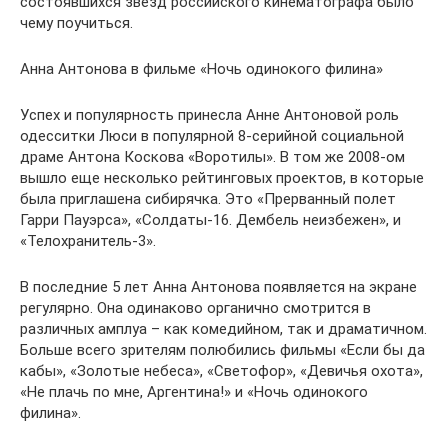
состоявшихся звезд российского кинематографа было
чему поучиться.
Анна Антонова в фильме «Ночь одинокого филина»
Успех и популярность принесла Анне Антоновой роль
одесситки Люси в популярной 8-серийной социальной
драме Антона Коскова «Воротилы». В том же 2008-ом
вышло еще несколько рейтинговых проектов, в которые
была приглашена сибирячка. Это «Прерванный полет
Гарри Пауэрса», «Солдаты-16. Дембель неизбежен», и
«Телохранитель-3».
В последние 5 лет Анна Антонова появляется на экране
регулярно. Она одинаково органично смотрится в
различных амплуа – как комедийном, так и драматичном.
Больше всего зрителям полюбились фильмы «Если бы да
кабы», «Золотые небеса», «Светофор», «Девичья охота»,
«Не плачь по мне, Аргентина!» и «Ночь одинокого
филина».