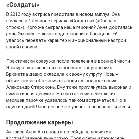
«Солдаты»
В 2012 году актриса предстала в новом амплуа. Она
снялась в 17 сезоне сериала «Солдаты» («Снова в
строю»). Кого же сыграла наша героиня? Анне досталась
роль Эльвиры – жены подполковника Японцева. Ей
удалось передать характер и эмоциональный настрой
своей героини.
Практически сразу же после появления в военной части
Эльвира оказывается в любовном треугольнике.
Брюнетка давно охладела к своему супругу. Новым
объектом ее обожания становится подполковник
Александр Староконь. Ему тоже приглянулась высокая и
симпатичная девушка. На протяжении нескольких
месяцев парочке удавалось тайком встречаться. Но в
один из дней Японцев все же узнает о неверности жены.
Продолжение карьеры
Актриса Анна Антонова и по сей день является
востребованной личностью. Продюсеры и режиссеры