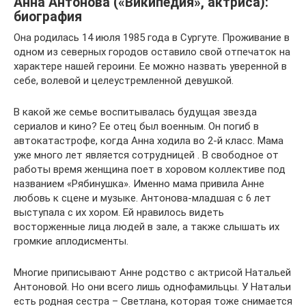
Анна Антонова («Википедия», актриса):
биография
Она родилась 14 июля 1985 года в Сургуте. Проживание в
одном из северных городов оставило свой отпечаток на
характере нашей героини. Ее можно назвать уверенной в
себе, волевой и целеустремленной девушкой.
В какой же семье воспитывалась будущая звезда
сериалов и кино? Ее отец был военным. Он погиб в
автокатастрофе, когда Анна ходила во 2-й класс. Мама
уже много лет является сотрудницей . В свободное от
работы время женщина поет в хоровом коллективе под
названием «Рябинушка». Именно мама привила Анне
любовь к сцене и музыке. Антонова-младшая с 6 лет
выступала с их хором. Ей нравилось видеть
восторженные лица людей в зале, а также слышать их
громкие аплодисменты.
Многие приписывают Анне родство с актрисой Натальей
Антоновой. Но они всего лишь однофамильцы. У Натальи
есть родная сестра – Светлана, которая тоже снимается