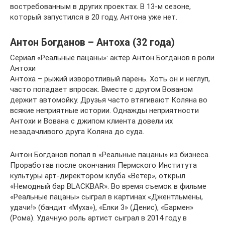
востребованным в других проектах. В 13-м сезоне,
который запустился в 20 году, Антона уже нет.
Антон Богданов – Антоха (32 года)
Сериал «Реальные пацаны»: актёр Антон Богданов в роли
Антохи
Антоха – рыжий изворотливый парень. Хоть он и неглуп,
часто попадает впросак. Вместе с другом Вованом
держит автомойку. Друзья часто втягивают Коляна во
всякие неприятные истории. Однажды неприятности
Антохи и Вована с джипом клиента довели их
незадачливого друга Коляна до суда.
Антон Богданов попал в «Реальные пацаны» из бизнеса.
Проработав после окончания Пермского Института
культуры арт-директором клуба «Ветер», открыл
«Немодный бар BLACKBAR». Во время съемок в фильме
«Реальные пацаны» сыграл в картинах «Джентльмены,
удачи!» (бандит «Муха»), «Елки 3» (Денис), «Бармен»
(Рома). Удачную роль артист сыграл в 2014 году в