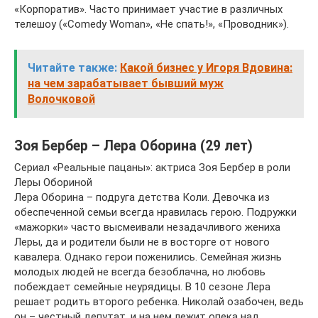
«Корпоратив». Часто принимает участие в различных
телешоу («Comedy Woman», «Не спать!», «Проводник»).
Читайте также:
Какой бизнес у Игоря Вдовина:
на чем зарабатывает бывший муж
Волочковой
Зоя Бербер – Лера Оборина (29 лет)
Сериал «Реальные пацаны»: актриса Зоя Бербер в роли
Леры Обориной
Лера Оборина – подруга детства Коли. Девочка из
обеспеченной семьи всегда нравилась герою. Подружки
«мажорки» часто высмеивали незадачливого жениха
Леры, да и родители были не в восторге от нового
кавалера. Однако герои поженились. Семейная жизнь
молодых людей не всегда безоблачна, но любовь
побеждает семейные неурядицы. В 10 сезоне Лера
решает родить второго ребенка. Николай озабочен, ведь
он – честный депутат, и на нем лежит опека над