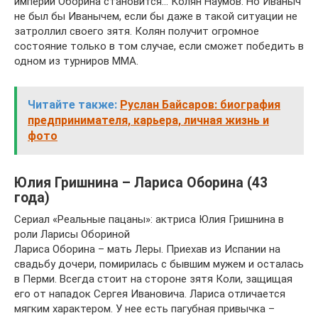
империи Оборина становится… Колян Наумов. Но Иваныч
не был бы Иванычем, если бы даже в такой ситуации не
затроллил своего зятя. Колян получит огромное
состояние только в том случае, если сможет победить в
одном из турниров ММА.
Читайте также:
Руслан Байсаров: биография
предпринимателя, карьера, личная жизнь и
фото
Юлия Гришнина – Лариса Оборина (43
года)
Сериал «Реальные пацаны»: актриса Юлия Гришнина в
роли Ларисы Обориной
Лариса Оборина – мать Леры. Приехав из Испании на
свадьбу дочери, помирилась с бывшим мужем и осталась
в Перми. Всегда стоит на стороне зятя Коли, защищая
его от нападок Сергея Ивановича. Лариса отличается
мягким характером. У нее есть пагубная привычка –