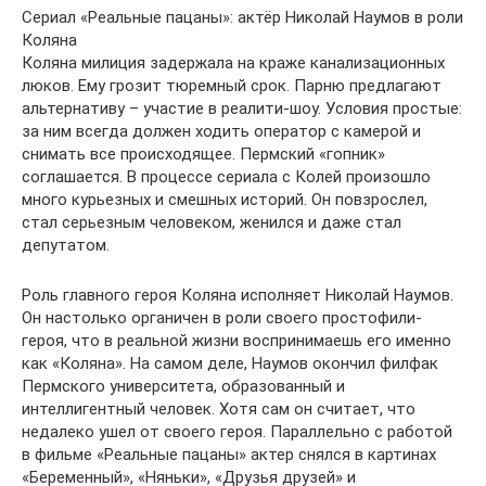
Сериал «Реальные пацаны»: актёр Николай Наумов в роли
Коляна
Коляна милиция задержала на краже канализационных
люков. Ему грозит тюремный срок. Парню предлагают
альтернативу – участие в реалити-шоу. Условия простые:
за ним всегда должен ходить оператор с камерой и
снимать все происходящее. Пермский «гопник»
соглашается. В процессе сериала с Колей произошло
много курьезных и смешных историй. Он повзрослел,
стал серьезным человеком, женился и даже стал
депутатом.
Роль главного героя Коляна исполняет Николай Наумов.
Он настолько органичен в роли своего простофили-
героя, что в реальной жизни воспринимаешь его именно
как «Коляна». На самом деле, Наумов окончил филфак
Пермского университета, образованный и
интеллигентный человек. Хотя сам он считает, что
недалеко ушел от своего героя. Параллельно с работой
в фильме «Реальные пацаны» актер снялся в картинах
«Беременный», «Няньки», «Друзья друзей» и