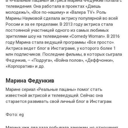
В «Реальные пацаны» актриса Марина Федункив попала с
телевидения. Она работала в проектах «Даешь
молодежь!», «Все по-нашему» и «Валера TV». Роль
Марины Наумовой сделала актрису популярной во всей
России и за ее пределами. В 2013 году актриса стала
постоянной участницей одного из самых любимых
зрителями шоу на телевидении «Comedy Woman». В 2016
году Марина стала ведущей программы «Все просто».
Актриса ведет блог в Инстаграме, у которого более 1
млн подписчиков. Последние фильмы, в которых сыграла
Федункив, – «Подруга», «Война полов», «Деффчонки»,
«Корпоратив» и др.
Марина Федункив
Марине сериал «Реальные пацаны» помог стать
известной актрисой и телеведущей. Сейчас она
старается развивать свой личный блог в Инстаграм.
Фото: eg
Марина уже два раза побывала замужем, но отношения