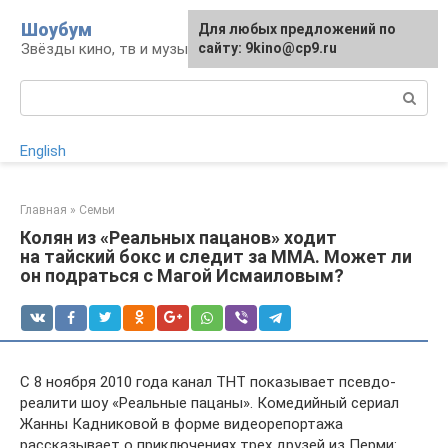
Перейти
Шоубум
Для любых предложений по
к
Звёзды кино, тв и музыки
сайту: 9kino@cp9.ru
контенту
Поиск:
English
Главная
»
Семьи
Колян из «Реальных пацанов» ходит
на тайский бокс и следит за ММА. Может ли
он подраться с Магой Исмаиловым?
С 8 ноября 2010 года канал ТНТ показывает псевдо-
реалити шоу «Реальные пацаны». Комедийный сериал
Жанны Кадниковой в форме видеорепортажа
рассказывает о приключениях трех друзей из Перми: