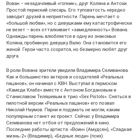
Вован – незадачливый «гопник», друг Коляна и Антохи.
Простой пермский слесарь. Его туповатость нередко
заводит друзей в неприятности. Парень мечтает о
«большой любви», но с девушками ему катастрофически
не везет – всех отталкивает «замедленность» Вована.
Однажды парень влюбляется в одну из знакомых
Коляна, пробивную девушку Валю. Она становится его
женой. Герои часто ссорятся, но безмерно любят друг
друга.
В роли Вована зрители увидели Владимира Селиванова.
Как и большинство актеров и создателей «Реальных
пацанов», он начинал с КВН. Выступал в пермском
«Камеди Клабе» вместе с Антоном Богдановым и
Станиславом Теляшевым в трио «Sex Pistols». Сняться в
пилотной версии «Реальных пацанов» его позвал
Николай Наумов. Парни и подумать не могли, каким
популярным станет их проект. Сейчас у Владимира
Селиванова нет отбоя от предложений в кино.
Последние работы артиста: «Воин» (Амудсен), «Сладкая
жизнь-2» (Владимир), «Бедные люди» (псих).