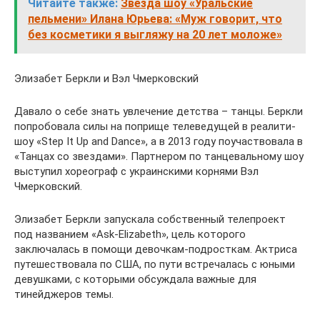
Читайте также:
Звезда шоу «Уральские
пельмени» Илана Юрьева: «Муж говорит, что
без косметики я выгляжу на 20 лет моложе»
Элизабет Беркли и Вэл Чмерковский
Давало о себе знать увлечение детства – танцы. Беркли
попробовала силы на поприще телеведущей в реалити-
шоу «Step It Up and Dance», а в 2013 году поучаствовала в
«Танцах со звездами». Партнером по танцевальному шоу
выступил хореограф с украинскими корнями Вэл
Чмерковский.
Элизабет Беркли запускала собственный телепроект
под названием «Ask-Elizabeth», цель которого
заключалась в помощи девочкам-подросткам. Актриса
путешествовала по США, по пути встречалась с юными
девушками, с которыми обсуждала важные для
тинейджеров темы.