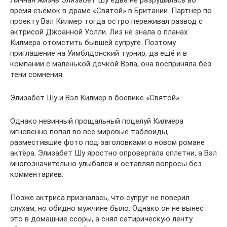
Личная жизнь Элизабет Шу едва не разрушилась во
время съёмок в драме «Святой» в Британии. Партнёр по
проекту Вэл Килмер тогда остро переживал развод с
актрисой Джоанной Уолли. Лиз не знала о планах
Килмера отомстить бывшей супруге. Поэтому
приглашение на Уимблдонский турнир, да ещё и в
компании с маленькой дочкой Вэла, она восприняла без
тени сомнения.
Элизабет Шу и Вэл Килмер в боевике «Святой»
Однако невинный прощальный поцелуй Килмера
мгновенно попал во все мировые таблоиды,
разместившие фото под заголовками о новом романе
актёра. Элизабет Шу яростно опровергала сплетни, а Вэл
многозначительно улыбался и оставлял вопросы без
комментариев.
Позже актриса призналась, что супруг не поверил
слухам, но обидно мужчине было. Однако он не вынес
это в домашние ссоры, а снял сатирическую ленту