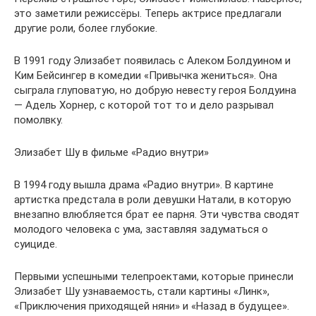
это заметили режиссёры. Теперь актрисе предлагали
другие роли, более глубокие.
В 1991 году Элизабет появилась с Алеком Болдуином и
Ким Бейсингер в комедии «Привычка жениться». Она
сыграла глуповатую, но добрую невесту героя Болдуина
— Адель Хорнер, с которой тот то и дело разрывал
помолвку.
Элизабет Шу в фильме «Радио внутри»
В 1994 году вышла драма «Радио внутри». В картине
артистка предстала в роли девушки Натали, в которую
внезапно влюбляется брат ее парня. Эти чувства сводят
молодого человека с ума, заставляя задуматься о
суициде.
Первыми успешными телепроектами, которые принесли
Элизабет Шу узнаваемость, стали картины «Линк»,
«Приключения приходящей няни» и «Назад в будущее».