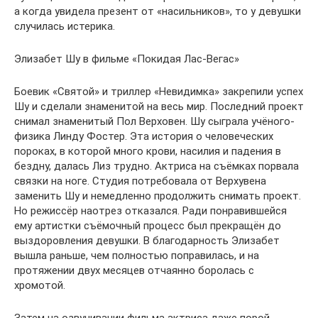
а когда увидела презент от «насильников», то у девушки
случилась истерика.
Элизабет Шу в фильме «Покидая Лас-Вегас»
Боевик «Святой» и триллер «Невидимка» закрепили успех
Шу и сделали знаменитой на весь мир. Последний проект
снимал знаменитый Пол Верховен. Шу сыграла учёного-
физика Линду Фостер. Эта история о человеческих
пороках, в которой много крови, насилия и падения в
бездну, далась Лиз трудно. Актриса на съёмках порвала
связки на ноге. Студия потребовала от Верхувена
заменить Шу и немедленно продолжить снимать проект.
Но режиссёр наотрез отказался. Ради понравившейся
ему артистки съёмочный процесс был прекращён до
выздоровления девушки. В благодарность Элизабет
вышла раньше, чем полностью поправилась, и на
протяжении двух месяцев отчаянно боролась с
хромотой.