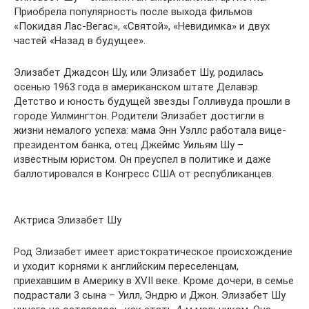
Приобрела популярность после выхода фильмов
«Покидая Лас-Вегас», «Святой», «Невидимка» и двух
частей «Назад в будущее».
Элизабет Джадсон Шу, или Элизабет Шу, родилась
осенью 1963 года в американском штате Делавэр.
Детство и юность будущей звезды Голливуда прошли в
городе Уилмингтон. Родители Элизабет достигли в
жизни немалого успеха: мама Энн Уэллс работала вице-
президентом банка, отец Джеймс Уильям Шу –
известным юристом. Он преуспел в политике и даже
баллотировался в Конгресс США от республиканцев.
Актриса Элизабет Шу
Род Элизабет имеет аристократическое происхождение
и уходит корнями к английским переселенцам,
приехавшим в Америку в XVII веке. Кроме дочери, в семье
подрастали 3 сына – Уилл, Эндрю и Джон. Элизабет Шу