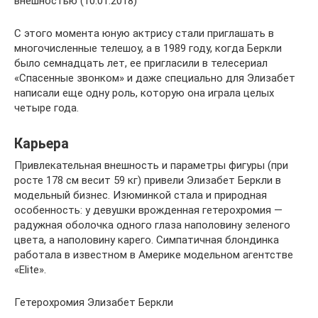
внешностью (10.01.2018)
С этого момента юную актрису стали приглашать в
многочисленные телешоу, а в 1989 году, когда Беркли
было семнадцать лет, ее пригласили в телесериал
«Спасенные звонком» и даже специально для Элизабет
написали еще одну роль, которую она играла целых
четыре года.
Карьера
Привлекательная внешность и параметры фигуры (при
росте 178 см весит 59 кг) привели Элизабет Беркли в
модельный бизнес. Изюминкой стала и природная
особенность: у девушки врожденная гетерохромия —
радужная оболочка одного глаза наполовину зеленого
цвета, а наполовину карего. Симпатичная блондинка
работала в известном в Америке модельном агентстве
«Elite».
Гетерохромия Элизабет Беркли