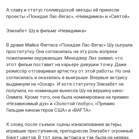
А славу и статус голливудской звезды ей принесли
проекты «Покидая Лас-Вегас», «Невидимка» и «Святой».
Элизабет Шу в фильме «Невидимка»
В драме Майка Фиггиса «Покидая Лас-Вегас» Шу сыграла
проститутку. Она согласилась на эту роль вопреки
пожеланиям окружающих. Менеджер Лиз заявил, что
этот фильм поставит на карьере девушки точку. Даже
режиссёр отговаривал артистку от этой работы. Но она
согласилась и оказалась в выигрыше. Впервые актрису
выдвинули на «Оскар». И хотя статуэтку Элизабет не
получила, но номинация вынесла Шу на вершину кино-
Олимпа. Кроме того, она была номинирована на премию
«Независимый дух» и «Золотой глобус», «Премию
Гильдии киноактёров США» и «BAFTA».
К слову, после съемок сцены изнасилования актеры,
игравшие преступников, преподнесли Элизабет огромный
букет цветов. В тот день актриса и так была на нервах,