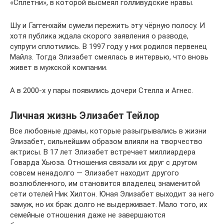
«Сплетни», в которой высмеял голливудские нравы.
Шу и Гаггенхайм сумели пережить эту чёрную полосу. И
хотя публика ждала скорого заявления о разводе,
супруги сплотились. В 1997 году у них родился первенец
Майлз. Тогда Элизабет смеялась в интервью, что вновь
живет в мужской компании.
А в 2000-х у пары появились дочери Стелла и Агнес.
Личная жизнь Элизабет Тейлор
Все любовные драмы, которые разыгрывались в жизни
Элизабет, сильнейшим образом влияли на творчество
актрисы. В 17 лет Элизабет встречает миллиардера
Говарда Хьюза. Отношения связали их друг с другом
совсем ненадолго — Элизабет находит другого
возлюбленного, им становится владелец знаменитой
сети отелей Ник Хилтон. Юная Элизабет выходит за него
замуж, но их брак долго не выдерживает. Мало того, их
семейные отношения даже не завершаются