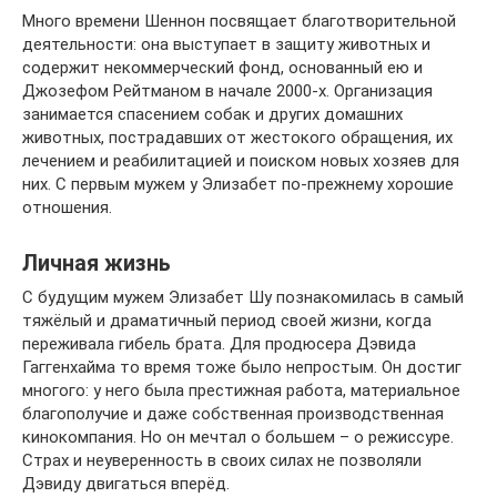
Много времени Шеннон посвящает благотворительной
деятельности: она выступает в защиту животных и
содержит некоммерческий фонд, основанный ею и
Джозефом Рейтманом в начале 2000-х. Организация
занимается спасением собак и других домашних
животных, пострадавших от жестокого обращения, их
лечением и реабилитацией и поиском новых хозяев для
них. С первым мужем у Элизабет по-прежнему хорошие
отношения.
Личная жизнь
С будущим мужем Элизабет Шу познакомилась в самый
тяжёлый и драматичный период своей жизни, когда
переживала гибель брата. Для продюсера Дэвида
Гаггенхайма то время тоже было непростым. Он достиг
многого: у него была престижная работа, материальное
благополучие и даже собственная производственная
кинокомпания. Но он мечтал о большем – о режиссуре.
Страх и неуверенность в своих силах не позволяли
Дэвиду двигаться вперёд.