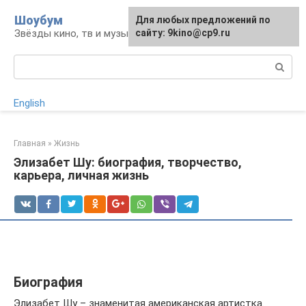
Перейти
Шоубум
Для любых предложений по
к
Звёзды кино, тв и музыки
сайту: 9kino@cp9.ru
контенту
Поиск:
English
Главная
»
Жизнь
Элизабет Шу: биография, творчество,
карьера, личная жизнь
Биография
Элизабет Шу – знаменитая американская артистка.