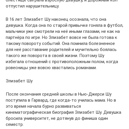
блестяще сыграла взрослую девушку, и дорожный коп
отпустил нарушительницу.
В 16 лет Элизабет Шу наконец осознала, что она
девушка. Когда она по старой привычке гоняла в футбол,
мальчики уже смотрели на неё иными глазами, не как на
партнёра по игре. Но Элизабет вовсе не была готова к
такому повороту событий. Она помнила болезненное
для неё расставание родителей и мучительно боялась
такого же поворота в своей жизни. Поэтому Шу
избегала отношений с противоположным полом, когда
ровесницы уже вовсю хвастались романами.
Элизабет Шу
После окончания средней школы в Нью-Джерси Шу
поступила в Гарвард, где когда-то училась мама. Но в
это время начала бурно развиваться
кинематографическая биография Элизабет Шу. Девушка
бросила университет, не дотянув до финиша один
семестр.