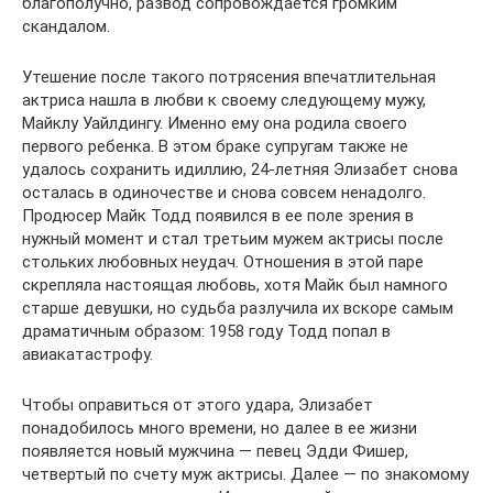
благополучно, развод сопровождается громким
скандалом.
Утешение после такого потрясения впечатлительная
актриса нашла в любви к своему следующему мужу,
Майклу Уайлдингу. Именно ему она родила своего
первого ребенка. В этом браке супругам также не
удалось сохранить идиллию, 24-летняя Элизабет снова
осталась в одиночестве и снова совсем ненадолго.
Продюсер Майк Тодд появился в ее поле зрения в
нужный момент и стал третьим мужем актрисы после
стольких любовных неудач. Отношения в этой паре
скрепляла настоящая любовь, хотя Майк был намного
старше девушки, но судьба разлучила их вскоре самым
драматичным образом: 1958 году Тодд попал в
авиакатастрофу.
Чтобы оправиться от этого удара, Элизабет
понадобилось много времени, но далее в ее жизни
появляется новый мужчина — певец Эдди Фишер,
четвертый по счету муж актрисы. Далее — по знакомому