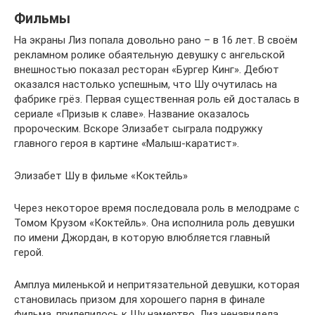
Фильмы
На экраны Лиз попала довольно рано – в 16 лет. В своём
рекламном ролике обаятельную девушку с ангельской
внешностью показал ресторан «Бургер Кинг». Дебют
оказался настолько успешным, что Шу очутилась на
фабрике грёз. Первая существенная роль ей досталась в
сериале «Призыв к славе». Название оказалось
пророческим. Вскоре Элизабет сыграла подружку
главного героя в картине «Малыш-каратист».
Элизабет Шу в фильме «Коктейль»
Через некоторое время последовала роль в мелодраме с
Томом Крузом «Коктейль». Она исполнила роль девушки
по имени Джордан, в которую влюбляется главный
герой.
Амплуа миленькой и непритязательной девушки, которая
становилась призом для хорошего парня в финале
фильма, прилепилось к Шу намертво. Лиз ненавидела