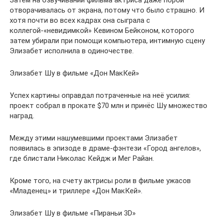
Затем на озвучивании фильма актриса даже порой
отворачивалась от экрана, потому что было страшно. И
хотя почти во всех кадрах она сыграла с
коллегой-«невидимкой» Кевином Бейконом, которого
затем убирали при помощи компьютера, интимную сцену
Элизабет исполнила в одиночестве.
Элизабет Шу в фильме «Дон МакКей»
Успех картины оправдал потраченные на неё усилия:
проект собрал в прокате $70 млн и принёс Шу множество
наград.
Между этими нашумевшими проектами Элизабет
появилась в эпизоде в драме-фэнтези «Город ангелов»,
где блистали Николас Кейдж и Мег Райан.
Кроме того, на счету актрисы роли в фильме ужасов
«Младенец» и триллере «Дон МакКей».
Элизабет Шу в фильме «Пираньи 3D»