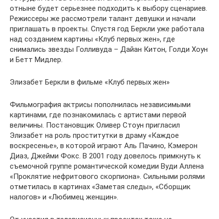
отныне будет серьезнее подходить к выбору сценариев.
Режиссеры же рассмотрели талант девушки и начали
приглашать в проекты. Спустя год Беркли уже работала
над созданием картины «Клуб первых жен», где
снимались звезды Голливуда – Дайан Китон, Голди Хоун
и Бетт Мидлер.
Элизабет Беркли в фильме «Клуб первых жен»
Фильмография актрисы пополнилась независимыми
картинами, где познакомилась с артистами первой
величины. Постановщик Оливер Стоун пригласил
Элизабет на роль проститутки в драму «Каждое
воскресенье», в которой играют Аль Пачино, Кэмерон
Диаз, Джейми Фокс. В 2001 году довелось примкнуть к
съемочной группе романтической комедии Вуди Аллена
«Проклятие нефритового скорпиона». Сильными ролями
отметилась в картинах «Заметая следы», «Сборщик
налогов» и «Любимец женщин».