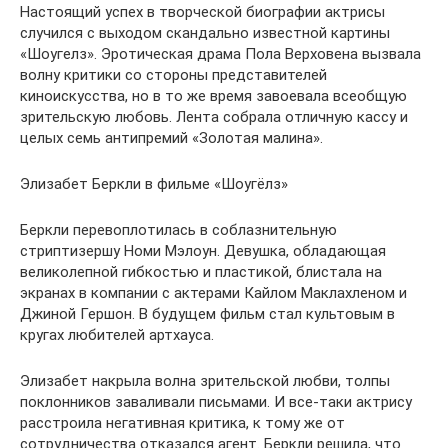
Настоящий успех в творческой биографии актрисы
случился с выходом скандально известной картины
«Шоугелз». Эротическая драма Пола Верховена вызвала
волну критики со стороны представителей
киноискусства, но в то же время завоевала всеобщую
зрительскую любовь. Лента собрала отличную кассу и
целых семь антипремий «Золотая малина».
Элизабет Беркли в фильме «Шоугёлз»
Беркли перевоплотилась в соблазнительную
стриптизершу Номи Мэлоун. Девушка, обладающая
великолепной гибкостью и пластикой, блистала на
экранах в компании с актерами Кайлом Маклахленом и
Джиной Гершон. В будущем фильм стал культовым в
кругах любителей артхауса.
Элизабет накрыла волна зрительской любви, толпы
поклонников заваливали письмами. И все-таки актрису
расстроила негативная критика, к тому же от
сотрудничества отказался агент. Беркли решила, что