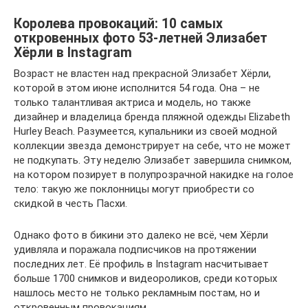
Королева провокаций: 10 самых
откровенных фото 53-летней Элизабет
Хёрли в Instagram
Возраст не властен над прекрасной Элизабет Хёрли,
которой в этом июне исполнится 54 года. Она – не
только талантливая актриса и модель, но также
дизайнер и владелица бренда пляжной одежды Elizabeth
Hurley Beach. Разумеется, купальники из своей модной
коллекции звезда демонстрирует на себе, что не может
не подкупать. Эту неделю Элизабет завершила снимком,
на котором позирует в полупрозрачной накидке на голое
тело: такую же поклонницы могут приобрести со
скидкой в честь Пасхи.
Однако фото в бикини это далеко не всё, чем Хёрли
удивляла и поражала подписчиков на протяжении
последних лет. Её профиль в Instagram насчитывает
больше 1700 снимков и видеороликов, среди которых
нашлось место не только рекламным постам, но и
откровенным провокациям.