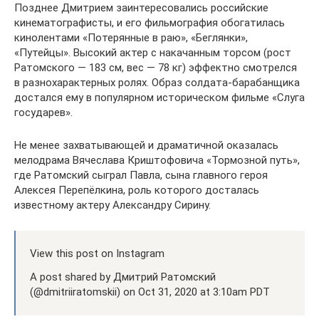
Позднее Дмитрием заинтересовались российские
кинематографисты, и его фильмография обогатилась
кинолентами «Потерянные в раю», «Беглянки»,
«Путейцы». Высокий актер с накачанным торсом (рост
Ратомского — 183 см, вес — 78 кг) эффектно смотрелся
в разнохарактерных ролях. Образ солдата-барабанщика
достался ему в популярном историческом фильме «Слуга
государев».
Не менее захватывающей и драматичной оказалась
мелодрама Вячеслава Криштофовича «Тормозной путь»,
где Ратомский сыграл Павла, сына главного героя
Алексея Перепёлкина, роль которого досталась
известному актеру Александру Сирину.
View this post on Instagram
A post shared by Дмитрий Ратомский
(@dmitriiratomskii) on Oct 31, 2020 at 3:10am PDT