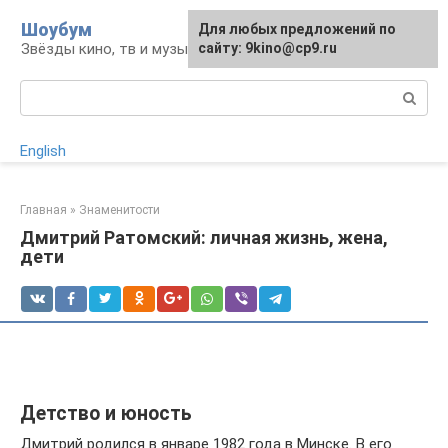
Перейти
Шоубум
Для любых предложений по
к
Звёзды кино, тв и музыки
сайту: 9kino@cp9.ru
контенту
Поиск:
English
Главная
»
Знаменитости
Дмитрий Ратомский: личная жизнь, жена,
дети
Детство и юность
Дмитрий родился в январе 1982 года в Минске. В его