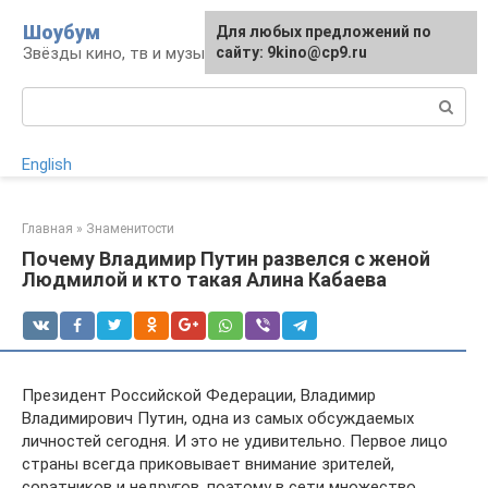
Перейти
Шоубум
Для любых предложений по
к
Звёзды кино, тв и музыки
сайту: 9kino@cp9.ru
контенту
Поиск:
English
Главная
»
Знаменитости
Почему Владимир Путин развелся с женой
Людмилой и кто такая Алина Кабаева
Президент Российской Федерации, Владимир
Владимирович Путин, одна из самых обсуждаемых
личностей сегодня. И это не удивительно. Первое лицо
страны всегда приковывает внимание зрителей,
соратников и недругов, поэтому в сети множество