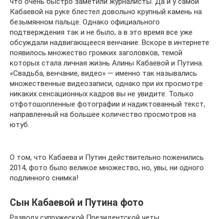
что очень быстро заметили журналисты. Да и у самой
Кабаевой на руке блестел довольно крупный камень на
безымянном пальце. Однако официального
подтверждения так и не было, а в это время все уже
обсуждали надвигающееся венчание. Вскоре в интернете
появилось множество громких заголовков, темой
которых стала личная жизнь Алины Кабаевой и Путина.
«Свадьба, венчание, видео» — именно так назывались
множественные видеозаписи, однако при их просмотре
никаких сенсационных кадров вы не увидите. Только
отфотошопленные фотографии и надиктованный текст,
направленный на большее количество просмотров на
ютуб.
О том, что Кабаева и Путин действительно поженились
2014, фото было великое множество, но, увы, ни одного
подлинного снимка!
Сын Кабаевой и Путина фото
Разводу супружеской Президентской четы