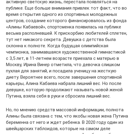
активную светскую жизнь, перестала появляться на
публике. Еще больше внимания привлек тот факт, что во
время открытия одного из спортивных молодежных
центров, создание которого финансировалось из фонда
«Алины Кабаевой», спортсменка появилась на публике
весьма располневшей. К прискорбию любителей сплетен,
тут нет никакого секрета. Девушка с детства была
склонна к полноте. Когда будущая олимпийская
чемпионка, занимавшаяся художественной гимнастикой
с 3,5 лет, в 11-летнем возрасте приехала с матерью в
Москву, Ирина Винер отметила, что девочка слишком
пухлая для занятий, и посадила ученицу на жесткую
диету. Вероятнее всего, после завершения спортивной
карьеры, Алина Кабаева набрала лишний вес. Но после
девушке, которую продолжают называть новой женой
Путина, взяла себя в руки и сбросила лишний вес.
Но, по мнению средств массовой информации, полнота
Алины была связана с тем, что якобы новая жена Путина
беременна от него и ждет ребенка. В 2020 году один из
швейцарских таблоидов, которые на самом деле