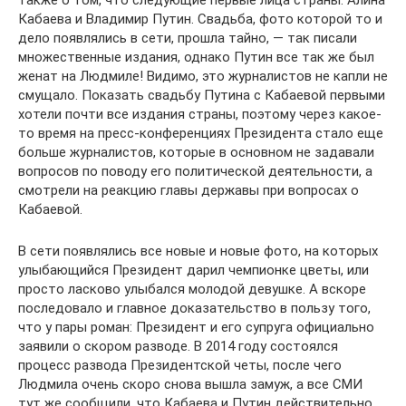
также о том, что следующие первые лица страны: Алина
Кабаева и Владимир Путин. Свадьба, фото которой то и
дело появлялись в сети, прошла тайно, — так писали
множественные издания, однако Путин все так же был
женат на Людмиле! Видимо, это журналистов не капли не
смущало. Показать свадьбу Путина с Кабаевой первыми
хотели почти все издания страны, поэтому через какое-
то время на пресс-конференциях Президента стало еще
больше журналистов, которые в основном не задавали
вопросов по поводу его политической деятельности, а
смотрели на реакцию главы державы при вопросах о
Кабаевой.
В сети появлялись все новые и новые фото, на которых
улыбающийся Президент дарил чемпионке цветы, или
просто ласково улыбался молодой девушке. А вскоре
последовало и главное доказательство в пользу того,
что у пары роман: Президент и его супруга официально
заявили о скором разводе. В 2014 году состоялся
процесс развода Президентской четы, после чего
Людмила очень скоро снова вышла замуж, а все СМИ
тут же сообщили, что Кабаева и Путин действительно