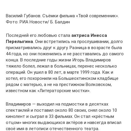
Василий Губанов. Съёмки фильма «Твой современник».
Фото: РИА Новости/ Б. Балдин
Последней его любовью стала
актриса
Инесса
Перелыгина
. Они встретились на прослушивании, долго
присматривались друг к другу. Разница в возрасте была
44 года, но они поженились и не расставались до самого
конца. В последние годы жизни Игорь Владимиров
тяжело болел, лежал в больницах, перенес несколько
операций. Он ушел в 80 лет, в марте 1999 года. Как и
хотел, его похоронили на Большеохтинском кладбище
рядом с матерью, а не на престижном Волковском,
известном как «Литераторские мостки».
Владимиров — выходил на подмостки в десятках
спектаклей и поставил около 80 своих, снял около 10
кинолент и сыграл в 33 фильмах. Он стал «крёстным
отцом» многих выдающихся актёров и навсегда вписал
своё имя в летописи отечественного театра.