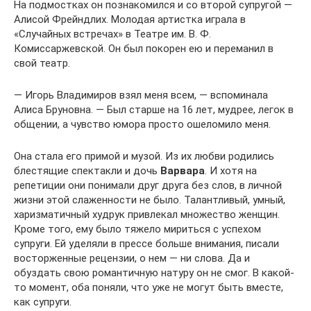
На подмостках он познакомился и со второй супругой —
Алисой Фрейндлих. Молодая артистка играла в
«Случайных встречах» в Театре им. В. Ф.
Комиссаржевской. Он был покорен ею и переманил в
свой театр.
— Игорь Владимиров взял меня всем, — вспоминала
Алиса Бруновна. — Был старше на 16 лет, мудрее, легок в
общении, а чувство юмора просто ошеломило меня.
Она стала его примой и музой. Из их любви родились
блестящие спектакли и дочь
Варвара
. И хотя на
репетиции они понимали друг друга без слов, в личной
жизни этой слаженности не было. Талантливый, умный,
харизматичный худрук привлекал множество женщин.
Кроме того, ему было тяжело мириться с успехом
супруги. Ей уделяли в прессе больше внимания, писали
восторженные рецензии, о нем — ни слова. Да и
обуздать свою романтичную натуру он не смог. В какой-
то момент, оба поняли, что уже не могут быть вместе,
как супруги.