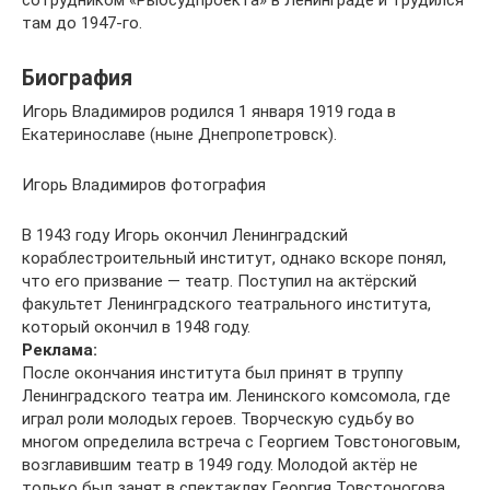
сотрудником «Рыбсудпроекта» в Ленинграде и трудился
там до 1947-го.
Биография
Игорь Владимиров родился 1 января 1919 года в
Екатеринославе (ныне Днепропетровск).
Игорь Владимиров фотография
В 1943 году Игорь окончил Ленинградский
кораблестроительный институт, однако вскоре понял,
что его призвание — театр. Поступил на актёрский
факультет Ленинградского театрального института,
который окончил в 1948 году.
Реклама:
После окончания института был принят в труппу
Ленинградского театра им. Ленинского комсомола, где
играл роли молодых героев. Творческую судьбу во
многом определила встреча с Георгием Товстоноговым,
возглавившим театр в 1949 году. Молодой актёр не
только был занят в спектаклях Георгия Товстоногова,