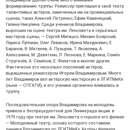
формированию труппы. Режиссёр приглашал в свой театр
талантливых актёров, замеченных им на провинциальных
сценах, таких Алексей Петренко, Ефим Каменецкий,
Галина Никулина. Среди учеников Владимирова,
выросших на сцене театра им. Ленсовета в серьёзных
мастеров сцены, — Сергей Мигицко, Михаил Боярский,
Лариса Луппиан, Олег Леваков, Ирина Мазуркевич, Е.
Баранов, В. Матвеев, А. Пузырев, Т. Яковлева, А.
Алексахина, М. Девяткин, Л. Леонова, Е. Маркина, Семён
Стругачёв, А. Семёнов, Е. Филатов и многие другие.
Фактически это несколько поколений актёров,
выращенных режиссёром Игорем Владимировым. Много
лет Владимиров вел актёрскую мастерскую в ЛГИТМиКе
(ныне — СПГАТИ), и его ученики органично вливались в
труппу.
Последовательная опора Владимирова на молодёжь
привела к беспрецедентной для Ленинграда акции: в
1979 году при театре им. Ленсовета открылся его филиал
— Молодежный театр, основу которого составили
ученики Владимирова по ЛГИТМиКу. Актёры филиала