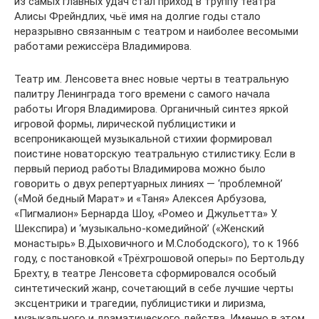
из самых главных удач стал приход в труппу театра
Алисы Фрейндлих, чьё имя на долгие годы стало
неразрывно связанным с театром и наиболее весомыми
работами режиссёра Владимирова.
Театр им. Ленсовета внес новые черты в театральную
палитру Ленинграда того времени с самого начала
работы Игоря Владимирова. Органичный синтез яркой
игровой формы, лирической публицистики и
всепроникающей музыкальной стихии формировал
поистине новаторскую театральную стилистику. Если в
первый период работы Владимирова можно было
говорить о двух репертуарных линиях — ‘проблемной’
(«Мой бедный Марат» и «Таня» Алексея Арбузова,
«Пигмалион» Бернарда Шоу, «Ромео и Джульетта» У.
Шекспира) и ‘музыкально-комедийной’ («Женский
монастырь» В.Дыховичного и М.Слободского), то к 1966
году, с постановкой «Трёхгрошовой оперы» по Бертольду
Брехту, в театре Ленсовета сформировался особый
синтетический жанр, сочетающий в себе лучшие черты
эксцентрики и трагедии, публицистики и лиризма,
музыкального и драматического действа. Именно в этом