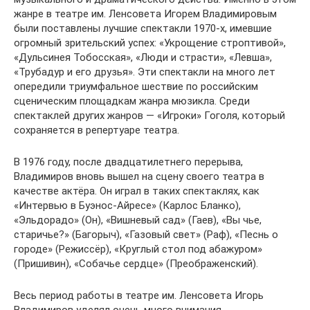
жанре в театре им. Ленсовета Игорем Владимировым
были поставлены лучшие спектакли 1970-х, имевшие
огромный зрительский успех: «Укрощение строптивой»,
«Дульсинея Тобосская», «Люди и страсти», «Левша»,
«Трубадур и его друзья». Эти спектакли на много лет
опередили триумфальное шествие по российским
сценическим площадкам жанра мюзикла. Среди
спектаклей других жанров — «Игроки» Гоголя, который
сохраняется в репертуаре театра.
В 1976 году, после двадцатилетнего перерыва,
Владимиров вновь вышел на сцену своего театра в
качестве актёра. Он играл в таких спектаклях, как
«Интервью в Буэнос-Айресе» (Карлос Бланко),
«Эльдорадо» (Он), «Вишневый сад» (Гаев), «Вы чье,
старичье?» (Багорыч), «Газовый свет» (Раф), «Песнь о
городе» (Режиссёр), «Круглый стол под абажуром»
(Пришивин), «Собачье сердце» (Преображенский).
Весь период работы в театре им. Ленсовета Игорь
Владимиров уделял очень много внимания