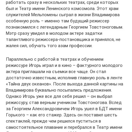
работать сразу в нескольких театрах, среди которых
был и Театр имени Ленинского комсомола. Этот храм
служителей Мельпомены сыграл в жизни Владимирова
особенную роль – именно там будущий режиссер
познакомился с легендарным Георгием Товстоноговым.
Мэтр сразу увидел в молодом актере задатки
талантливого режиссера-постановщика и принялся, не
жалея сил, обучать того азам профессии.
Параллельно с работой в театрах и обучением
режиссуре Игорь играл и в кино – фактурного молодого
актера приглашали на съемки все чаще. Он стал
достаточно известным, исполнив главную роль в ленте
«Тайна двух океанов». После выхода данной картины на
Владимирова буквально посыпались предложения.
Однако Игорь уже все для себя решил – он выбрал
режиссуру, став верным учеником Товстоногова. Вслед
за Георгием Александровичем Игорь ушел в БДТ имени
Горького – как его стажер. Здесь он поставил шесть
спектаклей, прежде чем решился пуститься в
самостоятельное плавание и перебрался в Театр имени