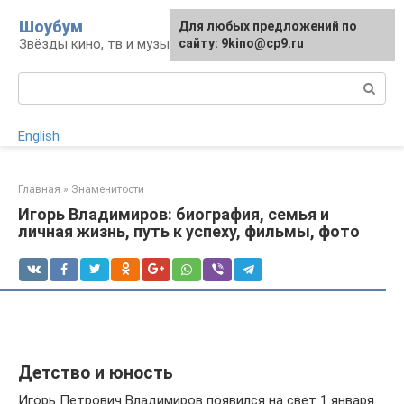
Перейти
Шоубум
Для любых предложений по
к
Звёзды кино, тв и музыки
сайту: 9kino@cp9.ru
контенту
Поиск:
English
Главная
»
Знаменитости
Игорь Владимиров: биография, семья и
личная жизнь, путь к успеху, фильмы, фото
Детство и юность
Игорь Петрович Владимиров появился на свет 1 января