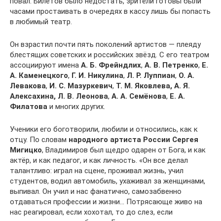
повал. Билетов было недостать, зрители готовы были
часами простаивать в очередях в кассу лишь бы попасть
в любимый театр.
Он взрастил почти пять поколений артистов — плеяду
блестящих советских и российских звёзд. С его театром
ассоциируют имена
А. Б. Фрейндлих
,
А. В. Петренко
,
Е.
А. Каменецкого
,
Г. И. Никулина
,
Л. Р. Луппиан
,
О. А.
Левакова
,
И. С. Мазуркевич
,
Т. М. Яковлева,
А. Я.
Алексахина,
Л. В. Леонова
,
А. А. Семёнова
,
Е. А.
Филатова
и многих других.
Ученики его боготворили, любили и относились, как к
отцу. По словам
народного артиста России Сергея
Мигицко
, Владимиров был щедро одарен от Бога, и как
актёр, и как педагог, и как личность. «Он все делал
талантливо: играл на сцене, проживал жизнь, учил
студентов, водил автомобиль, ухаживал за женщинами,
выпивал. Он учил и нас фанатично, самозабвенно
отдаваться профессии и жизни… Потрясающе живо на
нас реагировал, если хохотал, то до слез, если