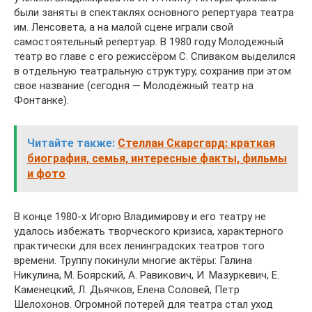
были заняты в спектаклях основного репертуара театра
им. Ленсовета, а на малой сцене играли свой
самостоятельный репертуар. В 1980 году Молодежный
театр во главе с его режиссёром С. Спиваком выделился
в отдельную театральную структуру, сохранив при этом
свое название (сегодня — Молодёжный театр на
Фонтанке).
Читайте также:
Стеллан Скарсгард: краткая
биография, семья, интересные факты, фильмы
и фото
В конце 1980-х Игорю Владимирову и его театру не
удалось избежать творческого кризиса, характерного
практически для всех ленинградских театров того
времени. Труппу покинули многие актёры: Галина
Никулина, М. Боярский, А. Равикович, И. Мазуркевич, Е.
Каменецкий, Л. Дьячков, Елена Соловей, Петр
Шелохонов. Огромной потерей для театра стал уход