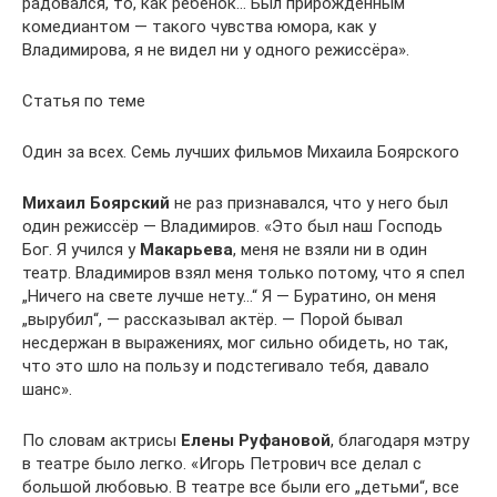
радовался, то, как ребенок… Был прирожденным
комедиантом — такого чувства юмора, как у
Владимирова, я не видел ни у одного режиссёра».
Статья по теме
Один за всех. Семь лучших фильмов Михаила Боярского
Михаил Боярский
не раз признавался, что у него был
один режиссёр — Владимиров. «Это был наш Господь
Бог. Я учился у
Макарьева
, меня не взяли ни в один
театр. Владимиров взял меня только потому, что я спел
„Ничего на свете лучше нету…“ Я — Буратино, он меня
„вырубил“, — рассказывал актёр. — Порой бывал
несдержан в выражениях, мог сильно обидеть, но так,
что это шло на пользу и подстегивало тебя, давало
шанс».
По словам актрисы
Елены Руфановой
, благодаря мэтру
в театре было легко. «Игорь Петрович все делал с
большой любовью. В театре все были его „детьми“, все