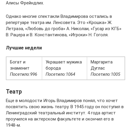
Алисы Фрейндлих.
Однако многие спектакли Владимирова остались в
репертуаре театра им. Ленсовета. Это «Крошка» Ж.
Летраза, «Любовь до гроба» А. Николаи, «Гусар из КГБ»
В. Рацера и В. Константинова, «Игроки» Н. Гоголя.
Лучшие недели
Богат и
Украшает мужика
Маргарита
знаменит
борода
Дуглас
Посетило:996
Посетило:1064
Посетило:1005
Театр
Еще в молодости Игорь Владимиров понял, что хочет
посвятить свою жизнь театру. В 1945 году он поступил в
Ленинградский театральный институт. 4 года артист
проучился на актерском факультете и окончил его в
1948-м.