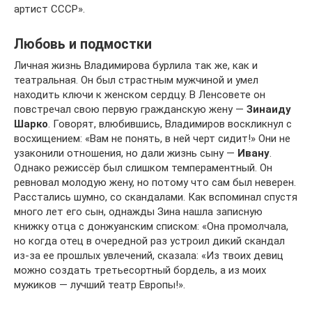
артист СССР».
Любовь и подмостки
Личная жизнь Владимирова бурлила так же, как и
театральная. Он был страстным мужчиной и умел
находить ключи к женском сердцу. В Ленсовете он
повстречал свою первую гражданскую жену —
Зинаиду
Шарко
. Говорят, влюбившись, Владимиров воскликнул с
восхищением: «Вам не понять, в ней черт сидит!» Они не
узаконили отношения, но дали жизнь сыну —
Ивану
.
Однако режиссёр был слишком темпераментный. Он
ревновал молодую жену, но потому что сам был неверен.
Расстались шумно, со скандалами. Как вспоминал спустя
много лет его сын, однажды Зина нашла записную
книжку отца с донжуанским списком: «Она промолчала,
но когда отец в очередной раз устроил дикий скандал
из-за ее прошлых увлечений, сказала: «Из твоих девиц
можно создать третьесортный бордель, а из моих
мужиков — лучший театр Европы!».