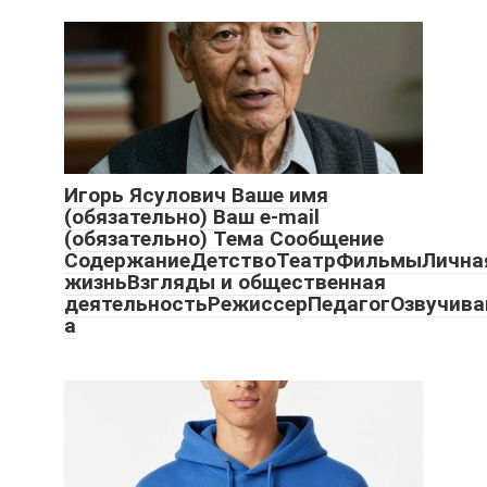
Игорь Ясулович Ваше имя
(обязательно) Ваш e-mail
(обязательно) Тема Сообщение
СодержаниеДетствоТеатрФильмыЛична
жизньВзгляды и общественная
деятельностьРежиссерПедагогОзвучив
а