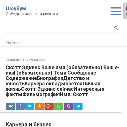
Перейти
Шоубум
к
Звёзды кино, тв и музыки
контенту
Поиск:
English
Главная
»
Знаменитости
Скотт Эдкинс Ваше имя (обязательно) Ваш e-
mail (обязательно) Тема Сообщение
СодержаниеБиографияДетство и
юностьКарьера складываетсяЛичная
жизньСкотт Эдкинс сейчасИнтересныe
фактыФильмографияИмя: Скотт
Карьера и бизнес