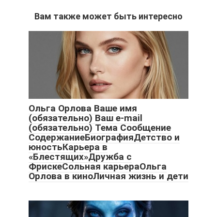
Вам также может быть интересно
Ольга Орлова Ваше имя
(обязательно) Ваш e-mail
(обязательно) Тема Сообщение
СодержаниеБиографияДетство и
юностьКарьера в
«Блестящих»Дружба с
ФрискеСольная карьераОльга
Орлова в киноЛичная жизнь и дети