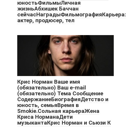
юностьФильмыЛичная
жизньАбхишек Баччан
сейчасНаградыФильмографияКарьера:
актер, продюсер, тел
Крис Норман Ваше имя
(обязательно) Ваш e-mail
(обязательно) Тема Сообщение
СодержаниеБиографияДетство и
юность, семьяВремя в
Smokie.Сольная карьераЖена
Криса НорманаДети
музыкантаКрис Норман и Сьюзи К