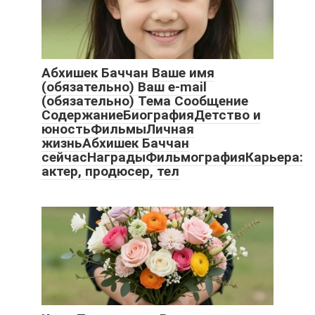
Абхишек Баччан Ваше имя
(обязательно) Ваш e-mail
(обязательно) Тема Сообщение
СодержаниеБиографияДетство и
юностьФильмыЛичная
жизньАбхишек Баччан
сейчасНаградыФильмографияКарьера:
актер, продюсер, тел