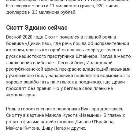
Его супруга – почти 11 миллионов гривен, 920 тысяч
долларов и 3,3 миллиона рублей.
Скотт Эдкинс сейчас
Весной 2020 года Скотт появился в главной роли в
боевике «Дикий пес», где речь пошла об исправительной
колонии, власть которой оказалась сосредоточена в
руках нацистского преступника Штайнера. Когда в место
заключения прибывает беглый боец Ирландской
республиканской армии, прекрасно владеющий навыками
рукопашного боя, у начальника появляется возможность
хорошо заработать на ставках в поединках, где драки
проходят без правил. Но у беглеца свои планы на
«концлагерь».
Роль второстепенного персонажа Виктора досталась
Скотту в картине Майкла Куэста «Наемник». В главных
ролях в фильме задействовали Дилана О’Брайена,
Майкла Китона, Шиву Негар и других.