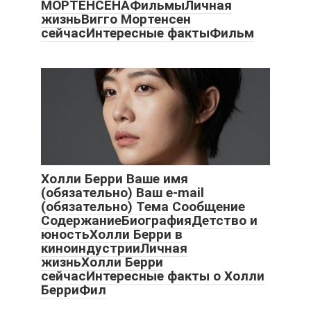
МОРТЕНСЕНАФильмыЛичная
жизньВигго Мортенсен
сейчасИнтересныe фактыФильм
Холли Берри Ваше имя
(обязательно) Ваш e-mail
(обязательно) Тема Сообщение
СодержаниеБиографияДетство и
юностьХолли Берри в
киноиндустрииЛичная
жизньХолли Берри
сейчасИнтересные факты о Холли
БерриФил