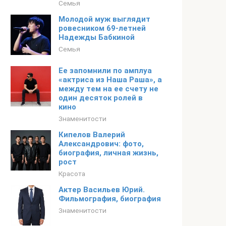
Семья
Молодой муж выглядит
ровесником 69-летней
Надежды Бабкиной
Семья
Ее запомнили по амплуа
«актриса из Наша Раша», а
между тем на ее счету не
один десяток ролей в
кино
Знаменитости
Кипелов Валерий
Александрович: фото,
биография, личная жизнь,
рост
Красота
Актер Васильев Юрий.
Фильмография, биография
Знаменитости