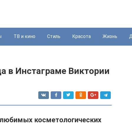
ы
ТВ и кино
Стиль
Красота
Жизнь
Д
а в Инстаграме Виктории
и любимых косметологических