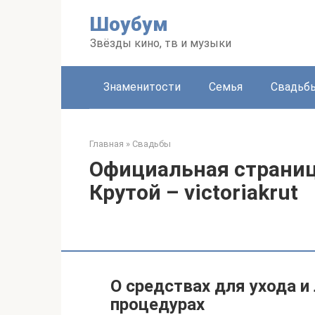
Перейти
Шоубум
к
контенту
Звёзды кино, тв и музыки
Знаменитости
Семья
Свадьб
Главная
»
Свадьбы
Официальная страниц
Крутой – victoriakrut
О средствах для ухода 
процедурах