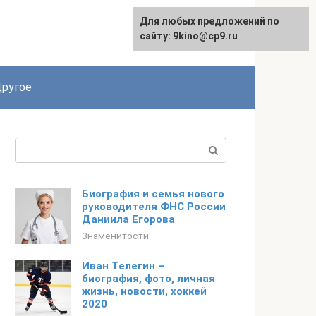
Для любых предложений по
English
сайту: 9kino@cp9.ru
ругое
Поиск:
Биография и семья нового
руководителя ФНС России
Даниила Егорова
Знаменитости
Иван Телегин –
биография, фото, личная
жизнь, новости, хоккей
2020