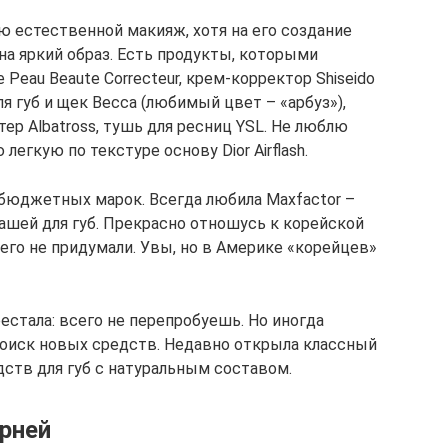
 естественной макияж, хотя на его создание
на яркий образ. Есть продукты, которыми
 Peau Beaute Correcteur, крем-корректор Shiseido
 для губ и щек Becca (любимый цвет – «арбуз»),
тер Albatross, тушь для ресниц YSL. Не люблю
легкую по текстуре основу Dior Airflash.
 бюджетных марок. Всегда любила Maxfactor –
ашей для губ. Прекрасно отношусь к корейской
его не придумали. Увы, но в Америке «корейцев»
стала: всего не перепробуешь. Но иногда
 поиск новых средств. Недавно открыла классный
едств для губ с натуральным составом.
арней