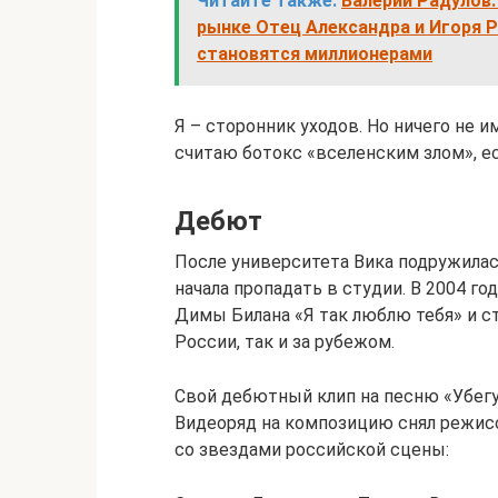
Читайте также:
Валерий Радулов:
рынке Отец Александра и Игоря Р
становятся миллионерами
Я – сторонник уходов. Но ничего не 
считаю ботокс «вселенским злом», ес
Дебют
После университета Вика подружила
начала пропадать в студии. В 2004 го
Димы Билана «Я так люблю тебя» и с
России, так и за рубежом.
Свой дебютный клип на песню «Убегу»
Видеоряд на композицию снял режис
со звездами российской сцены: