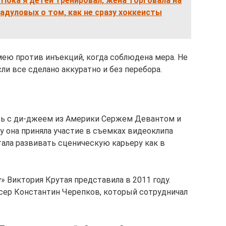
 Пока я детей тренировал, жена торговала на
адуловых о том, как не сразу хоккеисты
имею против инъекций, когда соблюдена мера. Не
ли все сделано аккуратно и без перебора.
сь с ди-джеем из Америки Сержем Девантом и
ду она приняла участие в съемках видеоклипа
тала развивать сценическую карьеру как в
 Виктория Крутая представила в 2011 году.
сер Константин Черепков, который сотрудничал