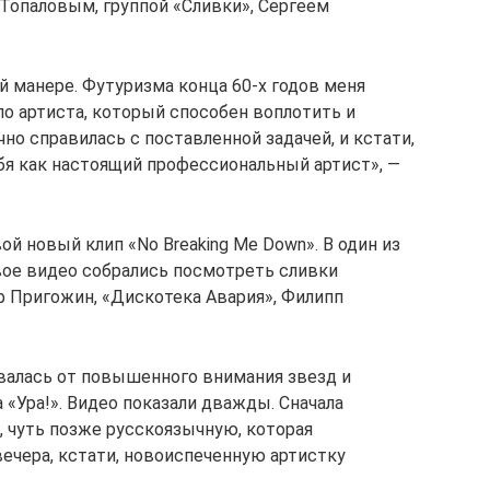
Топаловым, группой «Сливки», Сергеем
й манере. Футуризма конца 60-х годов меня
ало артиста, который способен воплотить и
но справилась с поставленной задачей, и кстати,
бя как настоящий профессиональный артист», —
ой новый клип «No Breaking Me Down». В один из
вое видео собрались посмотреть сливки
ф Пригожин, «Дискотека Авария», Филипп
.
овалась от повышенного внимания звезд и
 «Ура!». Видео показали дважды. Сначала
 чуть позже русскоязычную, которая
вечера, кстати, новоиспеченную артистку