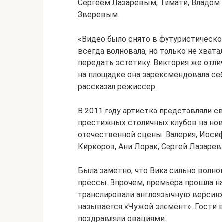
Сергеем Лазаревым, Тимати, Владом 
Зверевым.
«Видео было снято в футуристическо
всегда волновала, но только не хват
передать эстетику. Виктория же отлич
на площадке она зарекомендовала се
рассказал режиссер.
В 2011 году артистка представляли св
престижных столичных клубов на но
отечественной сцены: Валерия, Иоси
Киркоров, Ани Лорак, Сергей Лазарев
Была заметно, что Вика сильно волн
прессы. Впрочем, премьера прошла на
транслировали англоязычную версию,
называется «Чужой элемент». Гости 
поздравляли овациями.