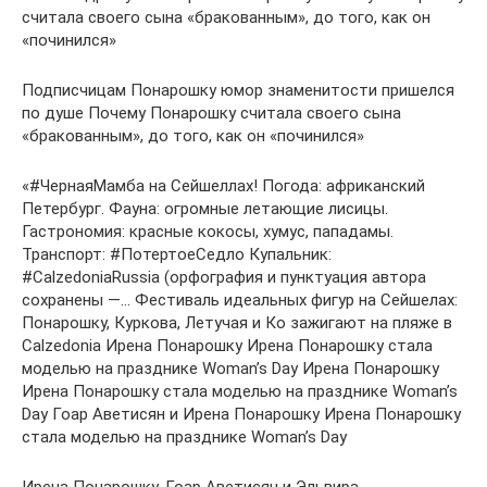
считала своего сына «бракованным», до того, как он
«починился»
Подписчицам Понарошку юмор знаменитости пришелся
по душе Почему Понарошку считала своего сына
«бракованным», до того, как он «починился»
«#ЧернаяМамба на Сейшеллах! Погода: африканский
Петербург. Фауна: огромные летающие лисицы.
Гастрономия: красные кокосы, хумус, пападамы.
Транспорт: #ПотертоеСедло Купальник:
#CalzedoniaRussia (орфография и пунктуация автора
сохранены —… Фестиваль идеальных фигур на Сейшелах:
Понарошку, Куркова, Летучая и Ко зажигают на пляже в
Calzedonia Ирена Понарошку Ирена Понарошку стала
моделью на празднике Woman’s Day Ирена Понарошку
Ирена Понарошку стала моделью на празднике Woman’s
Day Гоар Аветисян и Ирена Понарошку Ирена Понарошку
стала моделью на празднике Woman’s Day