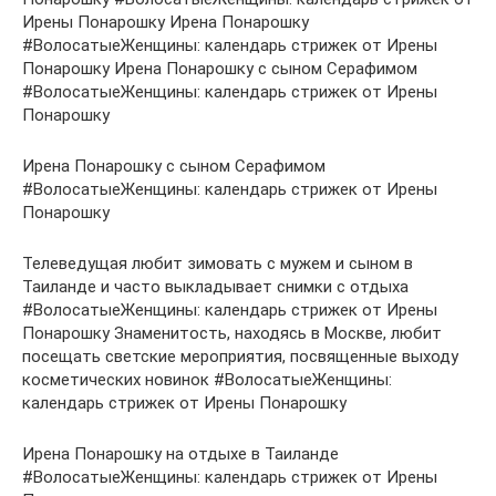
Ирены Понарошку Ирена Понарошку
#ВолосатыеЖенщины: календарь стрижек от Ирены
Понарошку Ирена Понарошку с сыном Серафимом
#ВолосатыеЖенщины: календарь стрижек от Ирены
Понарошку
Ирена Понарошку с сыном Серафимом
#ВолосатыеЖенщины: календарь стрижек от Ирены
Понарошку
Телеведущая любит зимовать с мужем и сыном в
Таиланде и часто выкладывает снимки с отдыха
#ВолосатыеЖенщины: календарь стрижек от Ирены
Понарошку Знаменитость, находясь в Москве, любит
посещать светские мероприятия, посвященные выходу
косметических новинок #ВолосатыеЖенщины:
календарь стрижек от Ирены Понарошку
Ирена Понарошку на отдыхе в Таиланде
#ВолосатыеЖенщины: календарь стрижек от Ирены