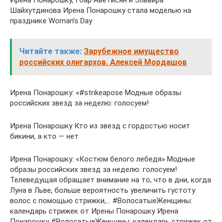
Ирена Понарошку, Гоар Аветисян и Эльвира
Шайхутдинова Ирена Понарошку стала моделью на
празднике Woman’s Day
Читайте также:
Зарубежное имущество
российских олигархов. Алексей Мордашов
Ирена Понарошку: «#strikeapose Модные образы
российских звезд за неделю: голосуем!
Ирена Понарошку Кто из звезд с гордостью носит
бикини, а кто — нет
Ирена Понарошку: «Костюм белого лебедя» Модные
образы российских звезд за неделю: голосуем!
Телеведущая обращает внимание на то, что в дни, когда
Луна в Льве, больше вероятность увеличить густоту
волос с помощью стрижки,… #ВолосатыеЖенщины:
календарь стрижек от Ирены Понарошку Ирена
Понарошку #ВолосатыеЖенщины: календарь стрижек от