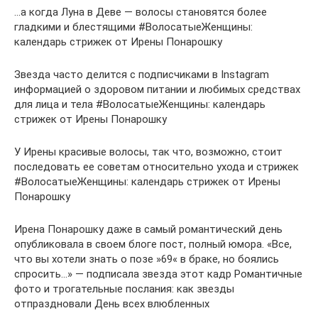
…а когда Луна в Деве — волосы становятся более
гладкими и блестящими #ВолосатыеЖенщины:
календарь стрижек от Ирены Понарошку
Звезда часто делится с подписчиками в Instagram
информацией о здоровом питании и любимых средствах
для лица и тела #ВолосатыеЖенщины: календарь
стрижек от Ирены Понарошку
У Ирены красивые волосы, так что, возможно, стоит
последовать ее советам относительно ухода и стрижек
#ВолосатыеЖенщины: календарь стрижек от Ирены
Понарошку
Ирена Понарошку даже в самый романтический день
опубликовала в своем блоге пост, полный юмора. «Все,
что вы хотели знать о позе »69« в браке, но боялись
спросить…» — подписала звезда этот кадр Романтичные
фото и трогательные послания: как звезды
отпраздновали День всех влюбленных