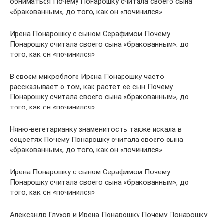
обниматься Почему Понарошку считала своего сына
«бракованным», до того, как он «починился»
Ирена Понарошку с сыном Серафимом Почему
Понарошку считала своего сына «бракованным», до
того, как он «починился»
В своем микроблоге Ирена Понарошку часто
рассказывает о том, как растет ее сын Почему
Понарошку считала своего сына «бракованным», до
того, как он «починился»
Няню-вегетарианку знаменитость также искала в
соцсетях Почему Понарошку считала своего сына
«бракованным», до того, как он «починился»
Ирена Понарошку с сыном Серафимом Почему
Понарошку считала своего сына «бракованным», до
того, как он «починился»
Александр Глухов и Ирена Понарошку Почему Понарошку