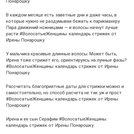
Понарошку
В каждом месяце есть заветные дни и даже часы, в
которые нужно не раздумывая бежать к парикмахеру.
Пара движений ножницами — и волосы начнут лучше
расти #ВолосатыеЖенщины: календарь стрижек от
Ирены Понарошку
У мальчика красивые длинные волосы. Может быть,
Ирена тоже стрижет его, ориентируясь на лунные фазы?
#ВолосатыеЖенщины: календарь стрижек от Ирены
Понарошку
Рассчитать благоприятные даты для стрижки можно и
самостоятельно, но способ расчета не так уж и прост
#ВолосатыеЖенщины: календарь стрижек от Ирены
Понарошку
Ирена и ее сын Серафим #ВолосатыеЖенщины:
календарь стрижек от Ирены Понарошку