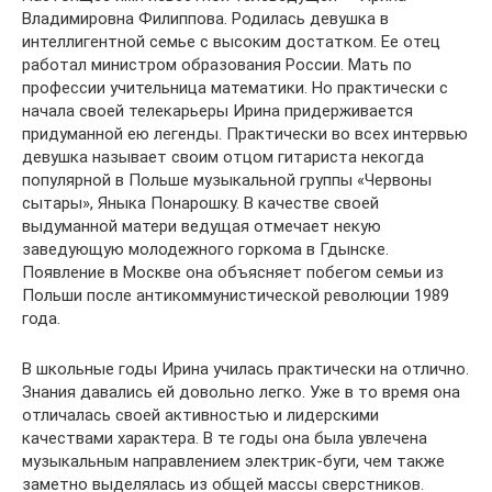
Владимировна Филиппова. Родилась девушка в
интеллигентной семье с высоким достатком. Ее отец
работал министром образования России. Мать по
профессии учительница математики. Но практически с
начала своей телекарьеры Ирина придерживается
придуманной ею легенды. Практически во всех интервью
девушка называет своим отцом гитариста некогда
популярной в Польше музыкальной группы «Червоны
сытары», Яныка Понарошку. В качестве своей
выдуманной матери ведущая отмечает некую
заведующую молодежного горкома в Гдынске.
Появление в Москве она объясняет побегом семьи из
Польши после антикоммунистической революции 1989
года.
В школьные годы Ирина училась практически на отлично.
Знания давались ей довольно легко. Уже в то время она
отличалась своей активностью и лидерскими
качествами характера. В те годы она была увлечена
музыкальным направлением электрик-буги, чем также
заметно выделялась из общей массы сверстников.