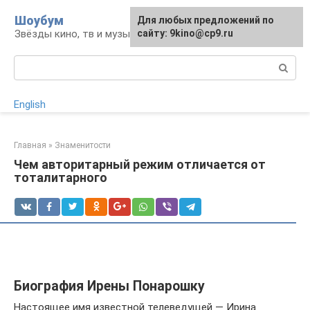
Перейти
Шоубум
Для любых предложений по
к
Звёзды кино, тв и музыки
сайту: 9kino@cp9.ru
контенту
Поиск:
English
Главная
»
Знаменитости
Чем авторитарный режим отличается от
тоталитарного
Биография Ирены Понарошку
Настоящее имя известной телеведущей — Ирина