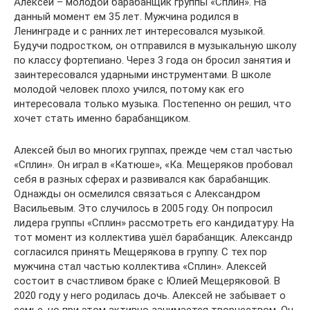
Алексей – молодой барабанщик группы «Сплин». На
данный момент ем 35 лет. Мужчина родился в
Ленинграде и с ранних лет интересовался музыкой.
Будучи подростком, он отправился в музыкальную школу
по классу фортепиано. Через 3 года он бросил занятия и
заинтересовался ударными инструментами. В школе
молодой человек плохо учился, потому как его
интересовала только музыка. Постепенно он решил, что
хочет стать именно барабанщиком.
Алексей был во многих группах, прежде чем стал частью
«Сплин». Он играл в «Катюше», «Ка. Мещеряков пробовал
себя в разных сферах и развивался как барабанщик.
Однажды он осмелился связаться с Александром
Васильевым. Это случилось в 2005 году. Он попросил
лидера группы «Сплин» рассмотреть его кандидатуру. На
тот момент из коллектива ушёл барабанщик. Александр
согласился принять Мещерякова в группу. С тех пор
мужчина стал частью коллектива «Сплин». Алексей
состоит в счастливом браке с Юлией Мещеряковой. В
2020 году у него родилась дочь. Алексей не забывает о