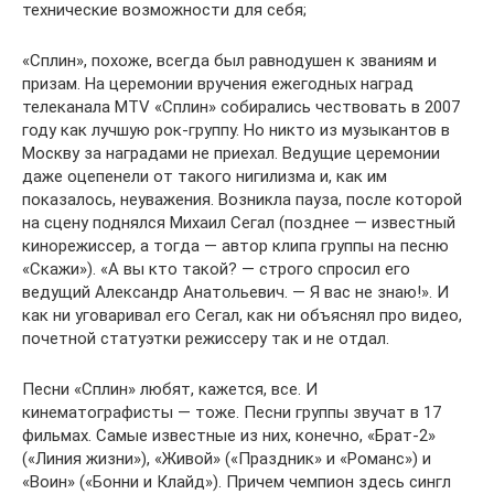
технические возможности для себя;
«Сплин», похоже, всегда был равнодушен к званиям и
призам. На церемонии вручения ежегодных наград
телеканала MTV «Сплин» собирались чествовать в 2007
году как лучшую рок-группу. Но никто из музыкантов в
Москву за наградами не приехал. Ведущие церемонии
даже оцепенели от такого нигилизма и, как им
показалось, неуважения. Возникла пауза, после которой
на сцену поднялся Михаил Сегал (позднее — известный
кинорежиссер, а тогда — автор клипа группы на песню
«Скажи»). «А вы кто такой? — строго спросил его
ведущий Александр Анатольевич. — Я вас не знаю!». И
как ни уговаривал его Сегал, как ни объяснял про видео,
почетной статуэтки режиссеру так и не отдал.
Песни «Сплин» любят, кажется, все. И
кинематографисты — тоже. Песни группы звучат в 17
фильмах. Самые известные из них, конечно, «Брат-2»
(«Линия жизни»), «Живой» («Праздник» и «Романс») и
«Воин» («Бонни и Клайд»). Причем чемпион здесь сингл