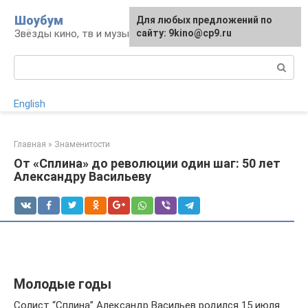
Перейти
Шоубум
Для любых предложений по
к
Звёзды кино, тв и музыки
сайту: 9kino@cp9.ru
контенту
Поиск:
English
Главная
»
Знаменитости
От «Сплина» до революции один шаг: 50 лет
Александру Васильеву
Молодые годы
Солист “Сплина” Александр Васильев родился 15 июля