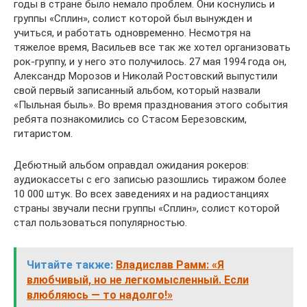
годы в стране было немало проблем. Они коснулись и
группы «Сплин», солист которой был вынужден и
учиться, и работать одновременно. Несмотря на
тяжелое время, Васильев все так же хотел организовать
рок-группу, и у него это получилось. 27 мая 1994 года он,
Александр Морозов и Николай Ростовский выпустили
свой первый записанный альбом, который назвали
«Пыльная быль». Во время празднования этого события
ребята познакомились со Стасом Березовским,
гитаристом.
Дебютный альбом оправдал ожидания рокеров:
аудиокассеты с его записью разошлись тиражом более
10 000 штук. Во всех заведениях и на радиостанциях
страны звучали песни группы «Сплин», солист которой
стал пользоваться популярностью.
Читайте также:
Владислав Рамм: «Я
влюбчивый, но не легкомысленный. Если
влюбляюсь — то надолго!»