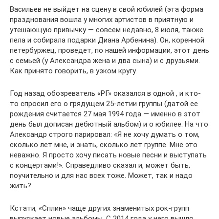
Васильев не выйдет на сцену в свой юбилей (эта форма
празднования вошла у многих артистов в приятную и
утешающую привычку — совсем недавно, 8 июля, также
пела и собирала подарки Диана Арбенина). Он, коренной
петербуржец, проведет, по нашей информации, этот день
с семьей (у Александра жена и два сына) и с друзьями.
Как принято говорить, в узком кругу.
Год назад обозреватель «РГ» оказался в одной , и кто-
то спросил его о грядущем 25-летии группы (датой ее
рождения считается 27 мая 1994 года — именно в этот
день был дописан дебютный альбом) и о юбилее. На что
Александр строго парировал: «Я не хочу думать о том,
сколько лет мне, и знать, сколько лет группе. Мне это
неважно. Я просто хочу писать новые песни и выступать
с концертами!». Справедливо сказал и, может быть,
поучительно и для нас всех тоже. Может, так и надо
жить?
Кстати, «Сплин» чаще других знаменитых рок-групп
выпускает новые альбомы. С 2014 года у него вышло