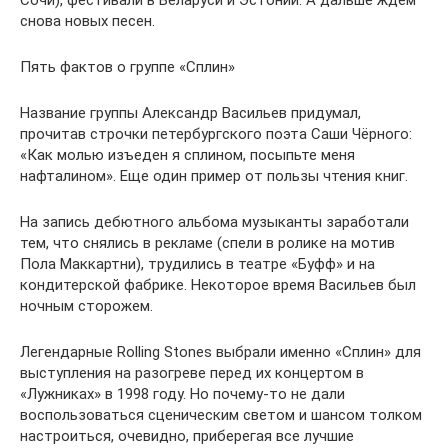
Сочи), фестивали в Беларуси и Эстонии. А дальше ждем
снова новых песен.
Пять фактов о группе «Сплин»
Название группы Александр Васильев придумал,
прочитав строчки петербургского поэта Саши Чёрного:
«Как молью изъеден я сплином, посыпьте меня
нафталином». Еще один пример от пользы чтения книг.
На запись дебютного альбома музыканты заработали
тем, что снялись в рекламе (спели в ролике на мотив
Пола Маккартни), трудились в театре «Буфф» и на
кондитерской фабрике. Некоторое время Васильев был
ночным сторожем.
Легендарные Rolling Stones выбрали именно «Сплин» для
выступления на разогреве перед их концертом в
«Лужниках» в 1998 году. Но почему-то не дали
воспользоваться сценическим светом и шансом толком
настроиться, очевидно, приберегая все лучшие