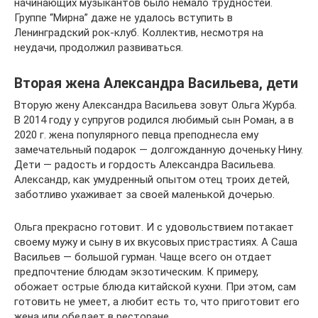
начинающих музыкантов было немало трудностей.
Группе “Мирна” даже не удалось вступить в
Ленинградский рок-клуб. Коллектив, несмотря на
неудачи, продолжил развиваться.
Вторая жена Александра Васильева, дети
Вторую жену Александра Васильева зовут Ольга Журба.
В 2014 году у супругов родился любимый сын Роман, а в
2020 г. жена популярного певца преподнесла ему
замечательный подарок — долгожданную доченьку Нину.
Дети — радость и гордость Александра Васильева.
Александр, как умудренный опытом отец троих детей,
заботливо ухаживает за своей маленькой дочерью.
Ольга прекрасно готовит. И с удовольствием потакает
своему мужу и сыну в их вкусовых пристрастиях. А Саша
Васильев — большой гурман. Чаще всего он отдает
предпочтение блюдам экзотическим. К примеру,
обожает острые блюда китайской кухни. При этом, сам
готовить не умеет, а любит есть то, что приготовит его
жена или обедает в ресторане.