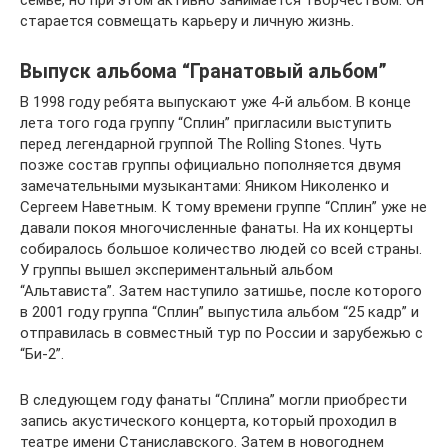
семье, но при этом активно занимается творчеством. Он
старается совмещать карьеру и личную жизнь.
Выпуск альбома “Гранатовый альбом”
В 1998 году ребята выпускают уже 4-й альбом. В конце
лета того года группу “Сплин” пригласили выступить
перед легендарной группой The Rolling Stones. Чуть
позже состав группы официально пополняется двумя
замечательными музыкантами: Яником Николенко и
Сергеем Наветным. К тому времени группе “Сплин” уже не
давали покоя многочисленные фанаты. На их концерты
собиралось большое количество людей со всей страны.
У группы вышел экспериментальный альбом
“Альтависта”. Затем наступило затишье, после которого
в 2001 году группа “Сплин” выпустила альбом “25 кадр” и
отправилась в совместный тур по России и зарубежью с
“Би-2”.
В следующем году фанаты “Сплина” могли приобрести
запись акустического концерта, который проходил в
театре имени Станиславского. Затем в новогоднем