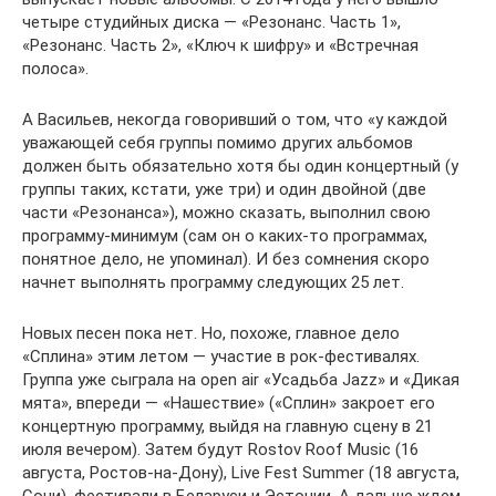
четыре студийных диска — «Резонанс. Часть 1»,
«Резонанс. Часть 2», «Ключ к шифру» и «Встречная
полоса».
А Васильев, некогда говоривший о том, что «у каждой
уважающей себя группы помимо других альбомов
должен быть обязательно хотя бы один концертный (у
группы таких, кстати, уже три) и один двойной (две
части «Резонанса»), можно сказать, выполнил свою
программу-минимум (сам он о каких-то программах,
понятное дело, не упоминал). И без сомнения скоро
начнет выполнять программу следующих 25 лет.
Новых песен пока нет. Но, похоже, главное дело
«Сплина» этим летом — участие в рок-фестивалях.
Группа уже сыграла на open air «Усадьба Jazz» и «Дикая
мята», впереди — «Нашествие» («Сплин» закроет его
концертную программу, выйдя на главную сцену в 21
июля вечером). Затем будут Rostov Roof Music (16
августа, Ростов-на-Дону), Live Fest Summer (18 августа,