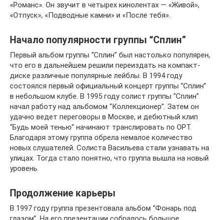
«Романс». Он звучит в четырех кинолентах — «Живой»,
«Отпуск», «Подводные камни» и «После тебя».
Начало популярности группы “Сплин”
Первый альбом группы “Сплин” был настолько популярен,
что его в дальнейшем решили переиздать на компакт-
диске различные популярные лейблы. В 1994 году
состоялся первый официальный концерт группы “Сплин”
в небольшом клубе. В 1995 году солист группы “Сплин”
начал работу над альбомом “Коллекционер”. Затем он
удачно ведет переговоры в Москве, и дебютный клип
“Будь моей тенью” начинают транслировать по ОРТ.
Благодаря этому группа обрела немалое количество
новых слушателей. Солиста Васильева стали узнавать на
улицах. Тогда стало понятно, что группа вышла на новый
уровень.
Продолжение карьеры
В 1997 году группа презентовала альбом “Фонарь под
глазом”. На его презентации собралось большое