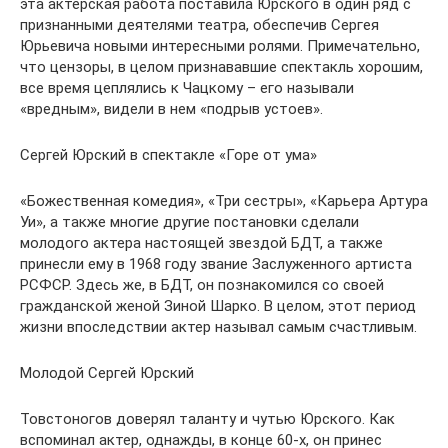
эта актерская работа поставила Юрского в один ряд с
признанными деятелями театра, обеспечив Сергея
Юрьевича новыми интересными ролями. Примечательно,
что цензоры, в целом признававшие спектакль хорошим,
все время цеплялись к Чацкому – его называли
«вредным», видели в нем «подрыв устоев».
Сергей Юрский в спектакле «Горе от ума»
«Божественная комедия», «Три сестры», «Карьера Артура
Уи», а также многие другие постановки сделали
молодого актера настоящей звездой БДТ, а также
принесли ему в 1968 году звание Заслуженного артиста
РСФСР. Здесь же, в БДТ, он познакомился со своей
гражданской женой Зиной Шарко. В целом, этот период
жизни впоследствии актер называл самым счастливым.
Молодой Сергей Юрский
Товстоногов доверял таланту и чутью Юрского. Как
вспоминал актер, однажды, в конце 60-х, он принес