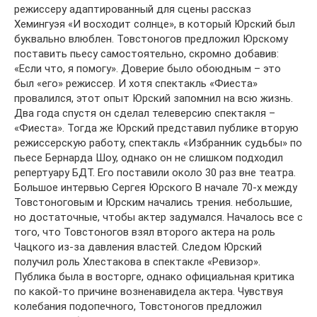
режиссеру адаптированный для сцены рассказ
Хемингуэя «И восходит солнце», в который Юрский был
буквально влюблен. Товстоногов предложил Юрскому
поставить пьесу самостоятельно, скромно добавив:
«Если что, я помогу». Доверие было обоюдным – это
был «его» режиссер. И хотя спектакль «Фиеста»
провалился, этот опыт Юрский запомнил на всю жизнь.
Два года спустя он сделал телеверсию спектакля –
«Фиеста». Тогда же Юрский представил публике вторую
режиссерскую работу, спектакль «Избранник судьбы» по
пьесе Бернарда Шоу, однако он не слишком подходил
репертуару БДТ. Его поставили около 30 раз вне театра.
Большое интервью Сергея Юрского В начале 70-х между
Товстоноговым и Юрским начались трения. небольшие,
но достаточные, чтобы актер задумался. Началось все с
того, что Товстоногов взял второго актера на роль
Чацкого из-за давления властей. Следом Юрский
получил роль Хлестакова в спектакле «Ревизор».
Публика была в восторге, однако официальная критика
по какой-то причине возненавидела актера. Чувствуя
колебания подопечного, Товстоногов предложил