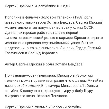
Сергей Юрский в «Республике ШКИД»
Исполнив в фильме «Золотой теленок» (1968) роль
известного махинатора Остапа Бендера, Сергей Юрский
моментально стал популярен во всех уголках СССР.
Данная актерская работа стала не первой
кинематографической ролью в карьере Юрского, однако
именно она принесла ему наибольший успех. В этом
шедевре кино также снимались Зиновий Гердт, Евгений
Евстигнеев и Леонид Куравлев.
Актер Сергей Юрский в роли Остапа Бендера
По «узнаваемости» персонаж Юрского в «Золотом
теленке» может сравниться разве что с дедом Митей из
лирической комедии Владимира Меньшова «Любовь и
голуби». К слову, его «экранную» супругу бабу Шуру
сыграла его жена Наталья Тенякова.
Сергей Юрский в фильме «Любовь и голуби»