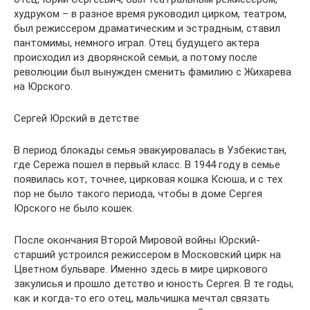
худруком – в разное время руководил цирком, театром,
был режиссером драматическим и эстрадным, ставил
пантомимы, немного играл. Отец будущего актера
происходил из дворянской семьи, а потому после
революции был вынужден сменить фамилию с Жихарева
на Юрского.
Сергей Юрский в детстве
В период блокады семья эвакуировалась в Узбекистан,
где Сережа пошел в первый класс. В 1944 году в семье
появилась кот, точнее, цирковая кошка Ксюша, и с тех
пор не было такого периода, чтобы в доме Сергея
Юрского не было кошек.
После окончания Второй Мировой войны Юрский-
старший устроился режиссером в Московский цирк на
Цветном бульваре. Именно здесь в мире циркового
закулисья и прошло детство и юность Сергея. В те годы,
как и когда-то его отец, мальчишка мечтал связать