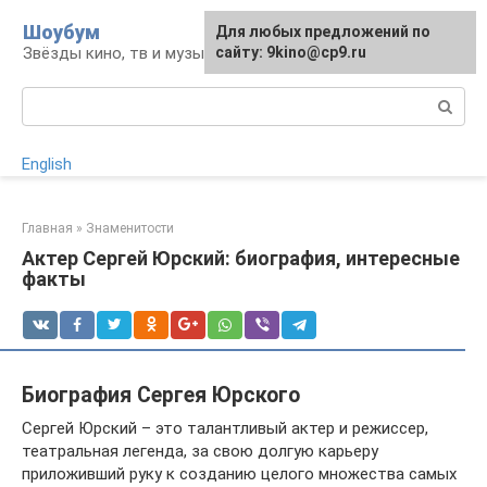
Перейти
Шоубум
Для любых предложений по
к
Звёзды кино, тв и музыки
сайту: 9kino@cp9.ru
контенту
Поиск:
English
Главная
»
Знаменитости
Актер Сергей Юрский: биография, интересные
факты
Биография Сергея Юрского
Сергей Юрский – это талантливый актер и режиссер,
театральная легенда, за свою долгую карьеру
приложивший руку к созданию целого множества самых