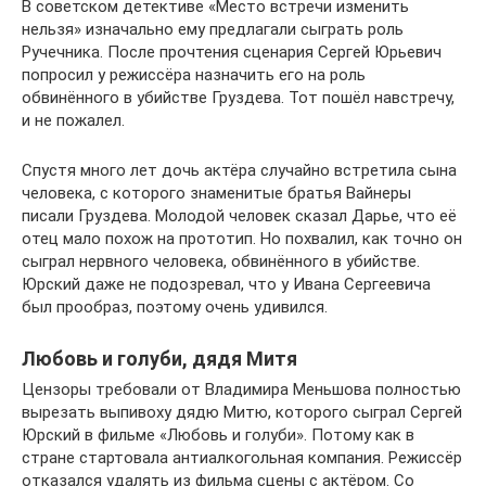
В советском детективе «Место встречи изменить
нельзя» изначально ему предлагали сыграть роль
Ручечника. После прочтения сценария Сергей Юрьевич
попросил у режиссёра назначить его на роль
обвинённого в убийстве Груздева. Тот пошёл навстречу,
и не пожалел.
Спустя много лет дочь актёра случайно встретила сына
человека, с которого знаменитые братья Вайнеры
писали Груздева. Молодой человек сказал Дарье, что её
отец мало похож на прототип. Но похвалил, как точно он
сыграл нервного человека, обвинённого в убийстве.
Юрский даже не подозревал, что у Ивана Сергеевича
был прообраз, поэтому очень удивился.
Любовь и голуби, дядя Митя
Цензоры требовали от Владимира Меньшова полностью
вырезать выпивоху дядю Митю, которого сыграл Сергей
Юрский в фильме «Любовь и голуби». Потому как в
стране стартовала антиалкогольная компания. Режиссёр
отказался удалять из фильма сцены с актёром. Со