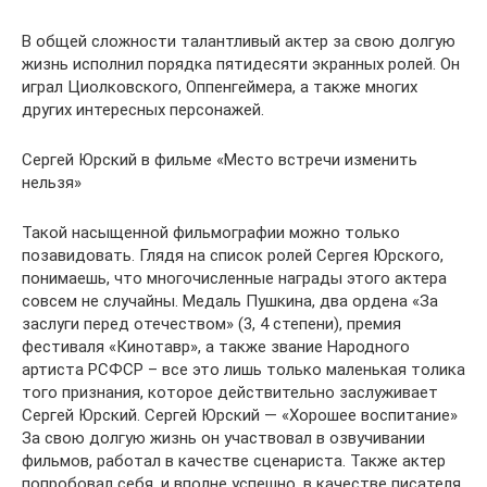
В общей сложности талантливый актер за свою долгую
жизнь исполнил порядка пятидесяти экранных ролей. Он
играл Циолковского, Оппенгеймера, а также многих
других интересных персонажей.
Сергей Юрский в фильме «Место встречи изменить
нельзя»
Такой насыщенной фильмографии можно только
позавидовать. Глядя на список ролей Сергея Юрского,
понимаешь, что многочисленные награды этого актера
совсем не случайны. Медаль Пушкина, два ордена «За
заслуги перед отечеством» (3, 4 степени), премия
фестиваля «Кинотавр», а также звание Народного
артиста РСФСР – все это лишь только маленькая толика
того признания, которое действительно заслуживает
Сергей Юрский. Сергей Юрский — «Хорошее воспитание»
За свою долгую жизнь он участвовал в озвучивании
фильмов, работал в качестве сценариста. Также актер
попробовал себя, и вполне успешно, в качестве писателя.