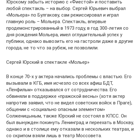
Юрскому забыть историю с «Фиестой» и поставить
любой спектакль – на выбор. Сергей Юрьевич выбрал
«Мольера» по Булгакову, сам режиссировал и играл
главную роль – Мольера. Спектакль, впервые
продемонстрированный в 1973 году, в год 300-летия со
дня рождения Мольера, имел оглушительный успех у
публики, однако вывозить его на гастроли даже в другие
города, не то что за рубеж, не позволили.
Сергей Юрский в спектакле «Мольер»
В конце 70-х у актера начались проблемы с властью. Его
вызывали в КГБ, имя исчезло со всех афиш БДТ,
«Ленфильм» отказывался от сотрудничества. Его
обвиняли в поддержке «пражской весны» (хотя актер
напротив заявил, что не видел советских войск в Праге),
общении с «социально опасным элементом»
Солженицыным, также Юрский не состоял в КПСС. Он
был вынужден покинуть Ленинград и переехать в Москву,
однако и в столице ему отказали в нескольких театрах, и
со скрипом взяли лишь в театр Моссовета.