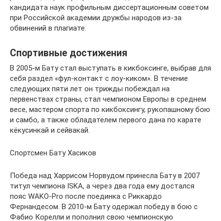
кандидата наук профильным диссертационным советом
при Российской академии дружбы народов из-за
обвинений в плагиате.
Спортивные достижения
В 2005-м Бату стал выступать в кикбоксинге, выбрав для
себя раздел «фул-контакт с лоу-киком». В течение
следующих пяти лет он трижды побеждал на
первенствах страны, стал чемпионом Европы в среднем
весе, мастером спорта по кикбоксингу, рукопашному бою
и самбо, а также обладателем первого дана по карате
кёкусинкай и сейвакай.
Спортсмен Бату Хасиков
Победа над Харрисом Норвудом принесла Бату в 2007
титул чемпиона ISKA, а через два года ему достался
пояс WAKO-Pro после поединка с Риккардо
Фернандесом. В 2010-м Бату одержал победу в бою с
Фабио Корелли и пополнил свою чемпионскую