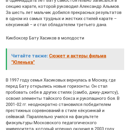
В одиннадцать лет Бату самостоятельно записался в
секцию карате, которой руководил Александр Алымов.
За шесть лет мальчик добился прекрасных результатов
в одном из самых трудных и жестких стилей карате –
кёкусинкай – и стал обладателем третьего дана.
Кикбоксер Бату Хасиков в молодости
Читайте также:
Сюжет и актеры фильма
"Юленька"
В 1997 году семья Хасиковых вернулась в Москву, где
перед Бату открылись новые горизонты. Он стал
пробовать себя в других стилях (самбо, джиу-джитсу),
освоил элементы тайского бокса и рукопашного боя. В
2001-02 гг. неоднократно становился победителем
престижных соревнований в стиле кёкусинкай и
сейвакай. Параллельно учился на факультете
физкультуры Московского педагогического
университета, который успешно окончил в 2003 году.