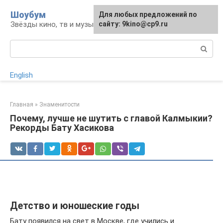
Перейти
Шоубум
Для любых предложений по
к
Звёзды кино, тв и музыки
сайту: 9kino@cp9.ru
контенту
Поиск:
English
Главная
»
Знаменитости
Почему, лучше не шутить с главой Калмыкии?
Рекорды Бату Хасикова
Детство и юношеские годы
Бату появился на свет в Москве, где учились и