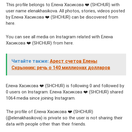
This profile belongs to Елена Хасикова ❤️ (SHCHUR) with
user name elenakhasikova. All photos, stories, videos posted
by Елена Хасикова ❤️ (SHCHUR) can be discovered from
here.
You can see all media on Instagram related with Елена
Хасикова ❤️ (SHCHUR) from here.
Читайте также:
Арест счетов Елены
Скрынник: речь о 140 миллионах долларов
Елена Хасикова ❤️ (SHCHUR) is following 0 and followed by
0 users on Instagram. Елена Хасикова ❤️ (SHCHUR) shared
1064 media since joining Instagram.
The profile of Елена Хасикова ❤️ (SHCHUR)
(@elenakhasikova) is private so the user is not sharing their
data with people other than their friends.