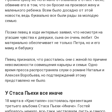
обвинив его в том, что он бросил на произвол жену и
маленького ребенка. Всем было досадно от этой
новости, ведь буквально все были рады за молодую
семью.
Позже певец в ходе интервью заявил, что несмотря на
угасшие чувства к девушке, сына он очень любит. Он
материально обеспечивает не только Петра, но и его
маму, и бабушку.
Певец признался, что расстались они с женой по причине
невозможности совмещения карьеры и семьи. Одно
время пресса распространяла слухи о романе Натальи и
Алексея Воробьева, но подтверждений этому
представлено не было.
У Стаса Пьехи все иначе
18 марта в «Кристалле» состоялась презентация
третьего альбома Стаса Пьехи «Иначе». Гостей
набралось немало, все-таки, чествовали, пусть и самого