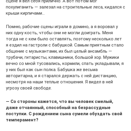
сцене я вел себя прилично. А вот потом мог
похулиганить — залезал на строительные леса, кидался с
крыши кирпичами…
Помню, рабочие сцены играли в домино, а я воровал у
них одну кость, чтобы они не могли доиграть. Меня
тогда не с кем было оставлять, поэтому несколько лет
я ездил на гастроли с бабушкой. Самым приятным стало
общение с музыкантами, их был целый ансамбль —
трубачи, гитаристы, клавишники, большой хор. Мужики
вечно со мной тусовались, кормили, спать укладывали, я
у них был как сын полка. Бабушка же весьма
авторитарна, и я старался держать с ней дистанцию,
несмотря на наши теплые отношения. Я видел в ней
угрозу своей свободе.
— Со стороны кажется, что вы человек смелый,
даже отчаянный, способный на безрассудные
поступки. С рождением сына сумели обуздать свой
темперамент?