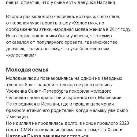
певца, отметив, что у сына есть девушка Наталья.
Второй раз молодого человека, который, с его слов,
отказался участвовать в шоу «Холостяк», по
соображениям этики, народная молва женила в 2014 году.
Некоторые поклонники были уверены, что кумир
отказался от популярного проекта, где множество
девушек, только потому, что уже был женатым
«холостяком».
Молодая семья
Молодые люди познакомились на одной из звёздных
тусовок 8 лет назад и с тех пор не расставались.
Уроженка Санкт-Петербурга покорила молодого
человека своей красотой и скромностью. Маленький
Пётр родился в Испании, где и прошла церемония
бракосочетания его родителей, когда малышу уже было
7 месяцев.
Но идиллия не продлилась долго, в конце прошлого 2020
года в СМИ появилась информация о том, что
Стас и
Наталья Пьеха решили расстаться