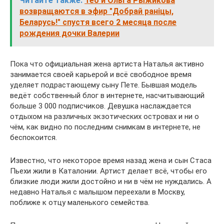
Читайте также:
Тео и Ольга Рыжикова
возвращаются в эфир "Добрай ранiцы,
Беларусь!" спустя всего 2 месяца после
рождения дочки Валерии
Пока что официальная жена артиста Наталья активно
занимается своей карьерой и всё свободное время
уделяет подрастающему сыну Пете. Бывшая модель
ведёт собственный блог в интернете, насчитывающий
больше 3 000 подписчиков. Девушка наслаждается
отдыхом на различных экзотических островах и ни о
чём, как видно по последним снимкам в интернете, не
беспокоится.
Известно, что некоторое время назад жена и сын Стаса
Пьехи жили в Каталонии. Артист делает всё, чтобы его
близкие люди жили достойно и ни в чём не нуждались. А
недавно Наталья с малышом переехали в Москву,
поближе к отцу маленького семейства.