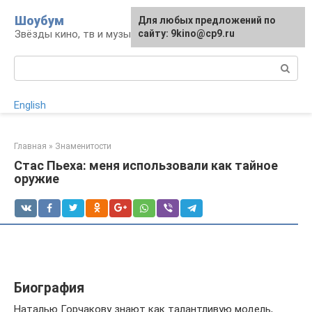
Перейти
Шоубум
Для любых предложений по
к
Звёзды кино, тв и музыки
сайту: 9kino@cp9.ru
контенту
Поиск:
English
Главная
»
Знаменитости
Стас Пьеха: меня использовали как тайное
оружие
Биография
Наталью Горчакову знают как талантливую модель,