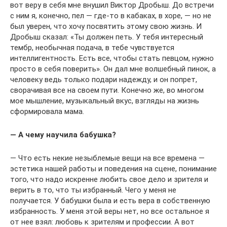
вот веру в себя мне внушил Виктор Дробыш. До встречи
с ним я, конечно, пел — где-то в кабаках, в хоре, — но не
был уверен, что хочу посвятить этому свою жизнь. И
Дробыш сказал: «Ты должен петь. У тебя интересный
тембр, необычная подача, в тебе чувствуется
интеллигентность. Есть все, чтобы стать певцом, нужно
просто в себя поверить». Он дал мне волшебный пинок, а
человеку ведь только подари надежду, и он попрет,
сворачивая все на своем пути. Конечно же, во многом
мое мышление, музыкальный вкус, взгляды на жизнь
сформировала мама.
— А чему научила бабушка?
— Что есть некие незыблемые вещи на все времена —
эстетика нашей работы и поведения на сцене, понимание
того, что надо искренне любить свое дело и зрителя и
верить в то, что ты избранный. Чего у меня не
получается. У бабушки была и есть вера в собственную
избранность. У меня этой веры нет, но все остальное я
от нее взял: любовь к зрителям и профессии. А вот